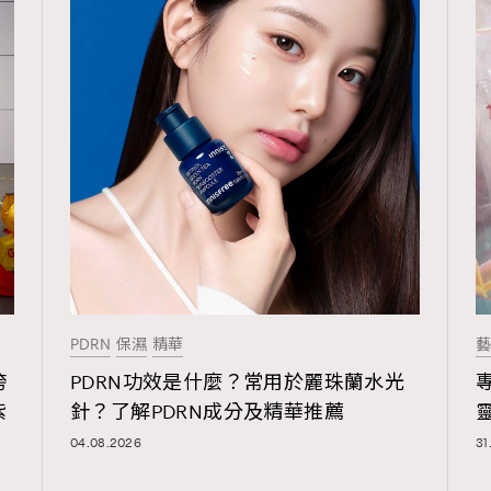
覽(
nmg.com.hk/privacy
) 閱讀本
資訊，本人同意新傳媒集團使用
PDRN
保濕
精華
藝
跨
PDRN功效是什麼？常用於麗珠蘭水光
紫
針？了解PDRN成分及精華推薦
04.08.2026
31