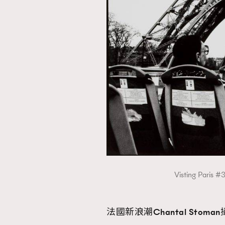
Visting Par
法國新浪潮Chantal Stoma