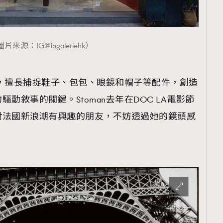
片來源：IG@lagaleriehk）
聞名，擅長捕捉鞋子、包包、眼鏡和帽子等配件，創造
動敘事的關鍵。Stoman去年在DOC LA電影節
對法國新浪潮有興趣的朋友，不妨透過她的鏡頭感
。