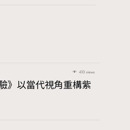
410 views
驗》以當代視角重構紫