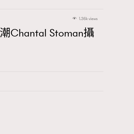
1.36k views
hantal Stoman攝
415
FigaroAstrology
424
FigaroBeauty
7
FigaroBeautyRitual
547
FigaroCeleb
281
FigaroCinéma
17