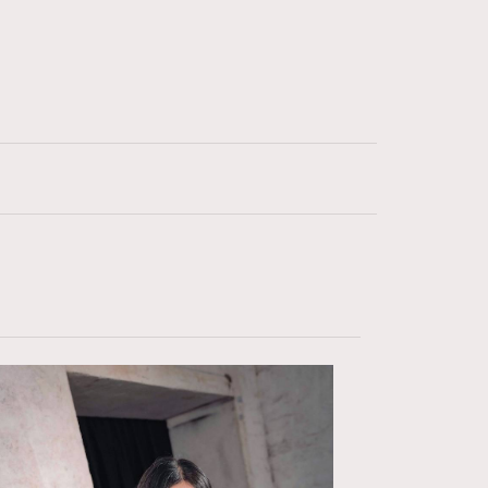
WatchesWonder&Beyond
1
WatchesWonder&Beyond
F
FashionWeek
1
向ChanelN°5致敬
42
大時代小事情
537
時尚熱話
297
時尚配飾
2
時裝心理學
334
煲劇日常
1
玩物壯志