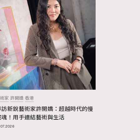
術家
許開嬌
香港
專訪新銳藝術家許開嬌：超越時代的慢
靈魂！用手連結藝術與生活
.07.2026