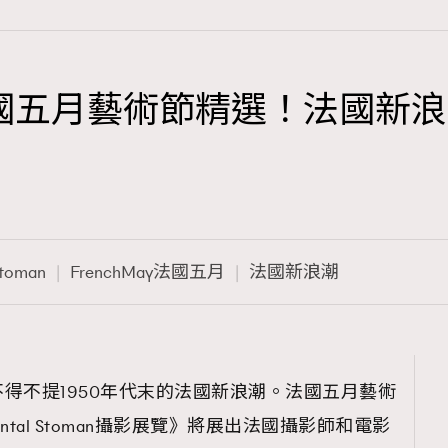
ay法國五月藝術節精選！法國新浪潮C
TRENDING
3
AFrenchMind
1
DressLikeAParisienne
Stoman
FrenchMay法國五月
法國新浪潮
103
EmpowerF
191
FashionWeek
308
FigaroAesthetic
得不提1950年代末的法國新浪潮。法國五月藝術
tal Stoman攝影展覽》將展出法國攝影師和電影