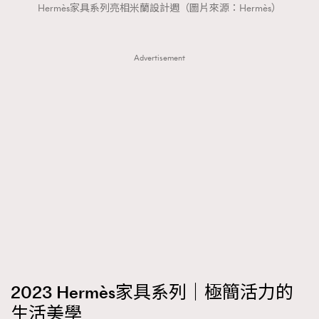
FigaroTalk
48
Hermès家具系列亮相米蘭設計週（圖片來源：Hermès）
FigaroWatch
83
Grooming&Fitness
38
Advertisement
HommesFashion
2
HommeStyle
132
NoBagNoLife
349
People
53
#FigaroIssue 專訪陳漢娜Hanna與Takuro｜模特
TheFrenchWay
145
情侶談愛情
VAxChowSangSang
4
WatchesWonder&Beyond
21
WatchesWonder&Beyond
1
向ChanelN°5致敬
1
大時代小事情
42
2023 Hermès家具系列｜極簡活力的
時尚熱話
537
生活美學
時尚配飾
297