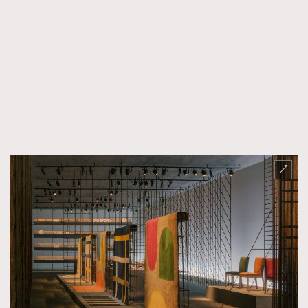
About us
Collaboration Opportunity
Disclaimer
Privacy
New Media Group
|
Madame Figaro editions:
France
|
Greece
|
Japan
|
Portugal
|
Spain