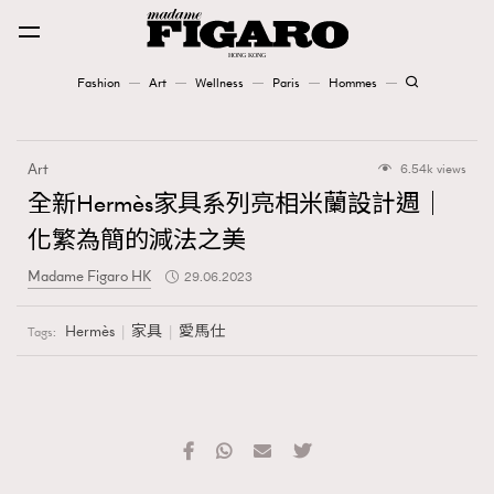
Fashion
Art
Wellness
Paris
Hommes
Fashion
Art
6.54k views
Art
全新Hermès家具系列亮相米蘭設計週｜
化繁為簡的減法之美
Wellness
Madame Figaro HK
29.06.2023
Karena Lam is On Our Cover
Hermès
家具
愛馬仕
Tags:
Paris
Hommes