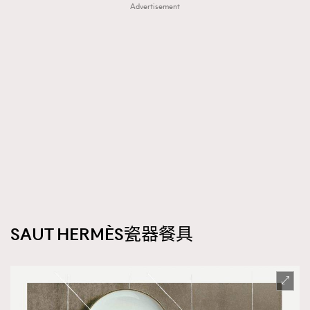
Advertisement
SAUT HERMÈS
瓷器餐具