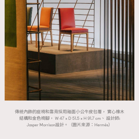
傳統內飾的座椅和靠背採用釉面小公牛皮包覆， 實心橡木
結構和金色椅腳， W 47 × D 51.5 × H 91.7 cm、 設計師:
Jasper Morrison設計。（圖片來源：Hermès）