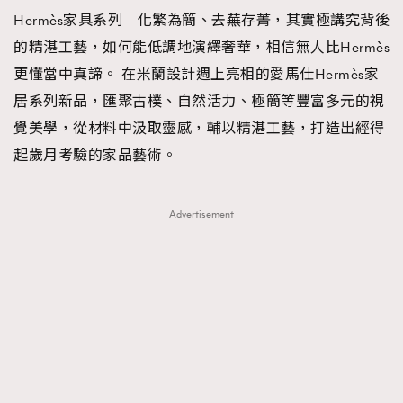
Hermès家具系列｜化繁為簡、去蕪存菁，其實極講究背後
TRENDING
的精湛工藝，如何能低調地演繹奢華，相信無人比Hermès
#FigaroExhibition 群星力撐MF X Leung Mo《See
AFrenchMind
3
更懂當中真諦。 在米蘭設計週上亮相的愛馬仕Hermès家
You In My Dream》展覽
DressLikeAParisienne
1
居系列新品，匯聚古樸、自然活力、極簡等豐富多元的視
EmpowerF
103
覺美學，從材料中汲取靈感，輔以精湛工藝，打造出經得
FashionWeek
191
起歲月考驗的家品藝術。
FigaroAesthetic
308
FigaroAstrology
416
Advertisement
FigaroBeauty
424
FigaroBeautyRitual
7
FigaroCeleb
547
#FigaroExhibition Wyman 揭曉 Figaro Exhibition
FigaroCinéma
281
第二站！
FigaroDigitalCover
17
FigaroExhibition
12
FigaroExpert
1