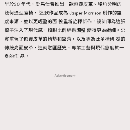
早於30 年代，愛馬仕曾推出一款包覆皮革、稜角分明的
幾何造型座椅， 這款作品成為 Jasper Morrison 創作的靈
感來源，並以更輕盈的面 貌重新詮釋新作。設計師為這張
椅子注入了現代感，椅腳比例經過調整 變得更為纖細。忠
實重現了包覆皮革的椅墊和靠背，以及專為此單椅研 發的
傳統亮面皮革，造就融匯歷史、專業工藝與現代態度於一
身的作 品。
Advertisement