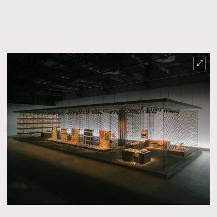
FigaroFrancais
41
FigaroGadget
1
FigaroHealth
647
FigaroHub
128
FigaroIcon
68
法國五月French May專訪四位香港文藝代表
FigaroInsight
156
FigaroIssue
271
FigaroJewellery
87
FigaroLifestyle
230
FigaroLove
89
FigaroMasterclass
20
FigaroMusic
90
FigaroStyle
89
#FigaroIssue 容祖兒封面專訪｜追逐歌手夢
FigaroSubculture
14