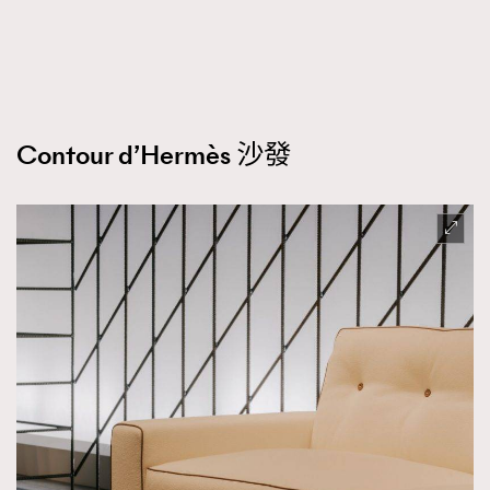
TRENDING
AFrenchMind
DressLikeAParisienne
Contour d’Hermès 沙發
EmpowerF
FashionWeek
FigaroAesthetic