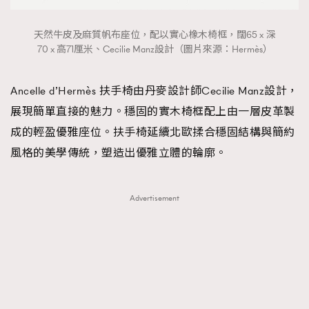
天然牛皮及麻質帆布座位，配以實心橡木椅框，闊65 x 深
70 x 高71厘米、Cecilie Manz設計（圖片來源：Hermès）
Ancelle d’Hermès 扶手椅由丹麥設計師Cecilie Manz設計，
展現簡單直接的魅力。穩固的實木椅框配上由一層皮革製
成的輕盈優雅座位。扶手椅延續北歐揉合穩固結構與簡約
風格的美學傳統，塑造出優雅立體的輪廓。
Advertisement