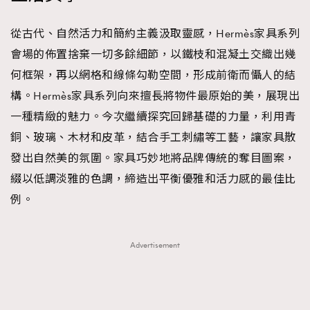
時裝心理學
2
當巨蟹座遇上處女座 Tyson Yoshi x 林家謙
從古代、自然活力和簡約主義汲取靈感，Hermès家具系列
煲劇日常
334
會場的佈置捨棄一切多餘細節，以鐵枝和混凝土交織出幾
玩物壯志
1
何框架，再以網格和線條勾勒空間，形成前衛而懾人的結
構。Hermès家具系列向來擅長將物件最原始的美，展現出
一種精緻的魅力。今次繼續探究回歸基礎的力量，利用青
銅、玻璃、木材和皮革，結合手工刺繡等工藝，讓家具散
發出自然美的氛圍。家具巧妙地將品牌傳統的奪目圖案，
綴以低調淡雅的色調，締造出平衡優雅和活力感的最佳比
本人已詳閱並同意遵守本文列明條款及細則。 請瀏覽
例。
(
nmg.com.hk/privacy
) 閱讀本公司的私隱政策聲明。
本人願意接收新傳媒集團的最新消息及其他宣傳資訊，本人同意
新傳媒集團使用本人的個人資料於任何推廣用途。
Advertisement