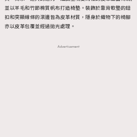
並以羊毛和竹節棉質帆布打造椅墊。裝飾於靠背軟墊的鈕
扣和突顯線條的滾邊皆為皮革材質，隱身於織物下的椅腳
亦以皮革包覆並經過拋光處理。
Advertisement