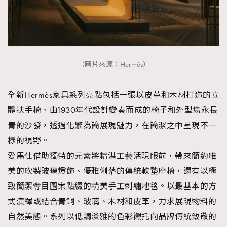
（圖片來源：Hermès）
全新Hermès家具系列亮點包括一張以皮革和木材打造的立
體扶手椅、由1930年代設計變奏而成的椅子和外型雋永長
青的沙發，透過化繁為簡展現魅力，在簡潔之中呈現不一
樣的視野。
愛馬仕借助獨特的元素將精湛工藝活現眼前，帶來簡約唯
美的吹製玻璃燈飾、優雅俐落的傳統軟墊座椅，還有以極
致簡潔奪目圖案點綴的精美手工刺繡地毯。以最基本的方
式演繹或結合青銅、玻璃、木材和皮革，力求展現物料的
自然美態。系列以低調淡雅的色彩襯托向品牌傳統致敬的