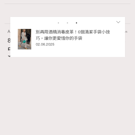
Art
7.2k views
私藏的顯
別再用酒精消毒皮革！6個清潔手袋小技
巧，讓你更愛惜你的手袋
8月香港藝術展覽：香港故宮文化博物館《城
02.06.2025
中一日》、遊戲迷必訪《游於藝乎》、《西
源里選畫》捕捉香港情懷
Ankie Pang
07.08.2026
RECOMMENDED
FigaroAesthetic
Series:
藝術
藝術展覽
香港故宮文化博物館
Tags: