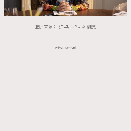
About us
Collaboration Opportunity
Disclaimer
Privacy
New Media Group
|
Madame Figaro editions:
France
|
Greece
|
Japan
|
Portugal
|
Spain
（圖片來源：《Emily in Paris》劇照）
Advertisement