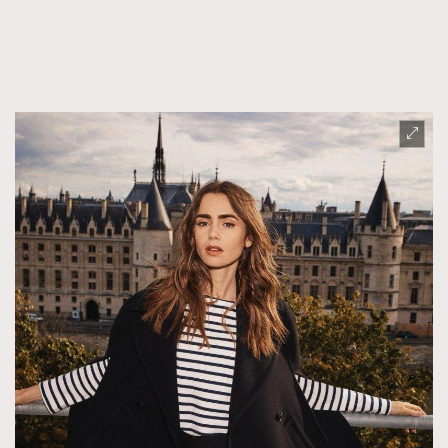
FigaroTalk
48
FigaroWatch
83
Grooming&Fitness
38
HommesFashion
2
HommeStyle
132
NoBagNoLife
349
People
53
#FigaroIssue 專訪陳漢娜Hanna與Takuro｜模特
TheFrenchWay
145
情侶談愛情
VAxChowSangSang
4
WatchesWonder&Beyond
21
WatchesWonder&Beyond
1
向ChanelN°5致敬
1
大時代小事情
42
時尚熱話
537
時尚配飾
297