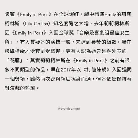
TRENDING
隨著《Emily in Paris》在全球爆紅，戲中飾演Emily的莉莉
#FigaroExhibition 群星力撐MF X Leung Mo《See
AFrenchMind
3
柯林斯（Lily Collins）知名度隨之大增，去年莉莉柯林斯
You In My Dream》展覽
DressLikeAParisienne
1
因《Emily in Paris》入圍金球獎「音樂及喜劇組最佳女主
EmpowerF
103
角」，有人質疑她的演技一般，未達到獲獎的級數，勝在
FashionWeek
191
樣貌標緻才令套劇受歡迎，更有人認為她只是靠外表的
FigaroAesthetic
308
「花瓶」。其實莉莉柯林斯在《Emily in Paris》之前有很
FigaroAstrology
415
多不同類型的作品，早在2017年以《打破陳規》入圍過同
FigaroBeauty
424
一個獎項，雖然兩次都與視后擦身而過，但她依然保持著
FigaroBeautyRitual
7
對演戲的熱誠。
FigaroCeleb
547
#FigaroExhibition Wyman 揭曉 Figaro Exhibition
FigaroCinéma
281
Advertisement
第二站！
FigaroDigitalCover
17
FigaroExhibition
12
FigaroExpert
1