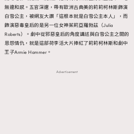
無違和感。五官深邃，帶有歐洲古典美的莉莉柯林斯飾演
白雪公主，被網友大讚「這根本就是白雪公主本人」，而
飾演惡毒皇后的是另一位女神茱莉亞羅勃茲（Julia
Roberts）。劇中從邪惡皇后的角度講述與白雪公主之間的
恩怨情仇，就是這部荷李活大片捧紅了莉莉柯林斯和劇中
王子Armie Hammer。
Advertisement