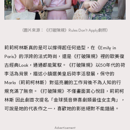
（圖片來源：《打破陳規》Rules Don’t Apply劇照）
莉莉柯林斯真的是可以撐得起任何造型，在《Emily in
Paris》的浮誇的法式時尚，還是《打破陳規》裡的歐美復
古經典Look，通通都能駕馭。《打破陳規》以50年代的荷
李活為背景，描述小鎮選美皇后荷李活發展，保守的
Marla（莉莉柯林斯）對這亮麗的工作背後不為人知的行
規充滿了無奈。《打破陳規》不僅畫面賞心悅目，莉莉柯
林斯 因此劇首次提名「金球獎音樂喜劇類最佳女主角」，
可說是她的代表作之一，喜歡她的影迷絕對不能錯過。
Advertisement