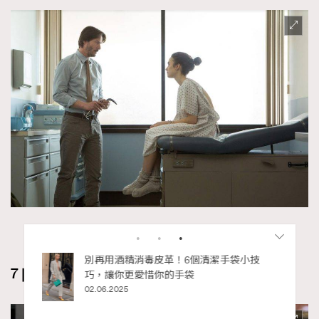
（圖片來源：《深刻入骨》（To the Bone）劇照）
私藏的顯
別再用酒精消毒皮革！6個清潔手袋小技
7 | 《鎖命佈局》(Inheritance)（2020）
巧，讓你更愛惜你的手袋
02.06.2025