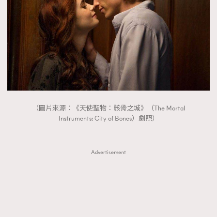
AFrenchMind
DressLikeAParisienne
EmpowerF
FashionWeek
FigaroAesthetic
（圖片來源：《天使聖物：骸骨之城》（The Mortal
Instruments: City of Bones）劇照）
Advertisement