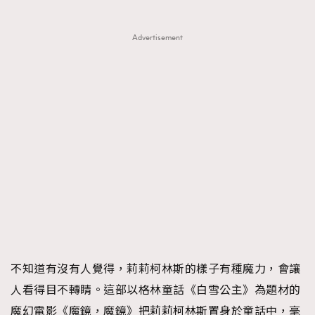
Advertisement
不知道有沒有人覺得，莉莉柯林斯的樣子有種魔力，會讓
人看得目不轉睛。這部以格林童話《白雪公主》為題材的
魔幻電影《魔鏡，魔鏡》把莉莉柯林斯置身於童話中，毫