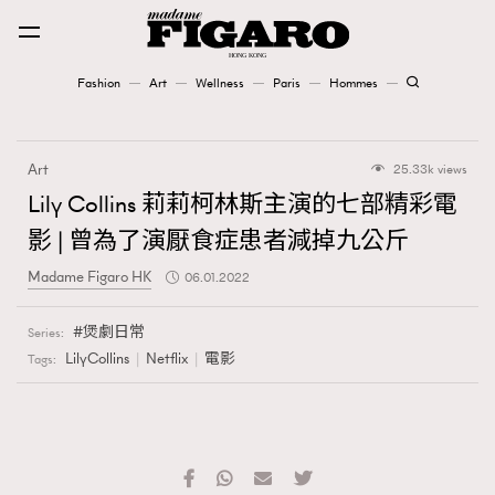
Fashion
Art
Wellness
Paris
Hommes
Fashion
Art
25.33k views
Art
Lily Collins 莉莉柯林斯主演的七部精彩電
影 | 曾為了演厭食症患者減掉九公斤
Wellness
Madame Figaro HK
06.01.2022
Karena Lam is On Our Cover
煲劇日常
Series:
Paris
LilyCollins
Netflix
電影
Tags:
Hommes