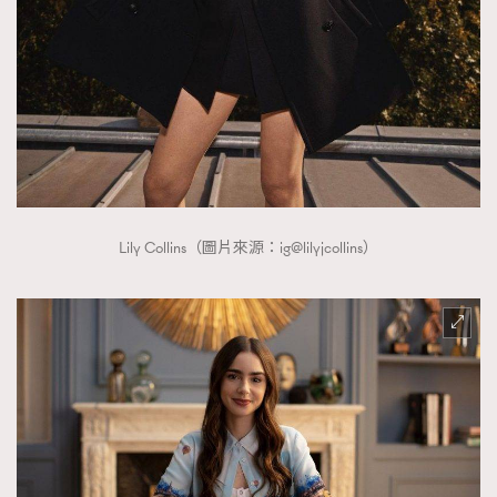
時裝心理學
2
當巨蟹座遇上處女座 Tyson Yoshi x 林家謙
煲劇日常
334
玩物壯志
1
Lily Collins（圖片來源：ig@lilyjcollins）
本人已詳閱並同意遵守本文列明條款及細則。 請瀏覽
(
nmg.com.hk/privacy
) 閱讀本公司的私隱政策聲明。
本人願意接收新傳媒集團的最新消息及其他宣傳資訊，本人同意
新傳媒集團使用本人的個人資料於任何推廣用途。