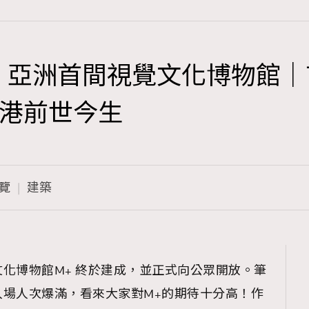
，亞洲首間視覺文化博物館
TRENDING
港前世今生
3
AFrenchMind
1
DressLikeAParisienne
覽
建築
103
EmpowerF
191
FashionWeek
308
FigaroAesthetic
化博物館M+ 終於建成，並正式向公眾開放。筆
入場人次爆滿，看來大家對M+的期待十分高！作