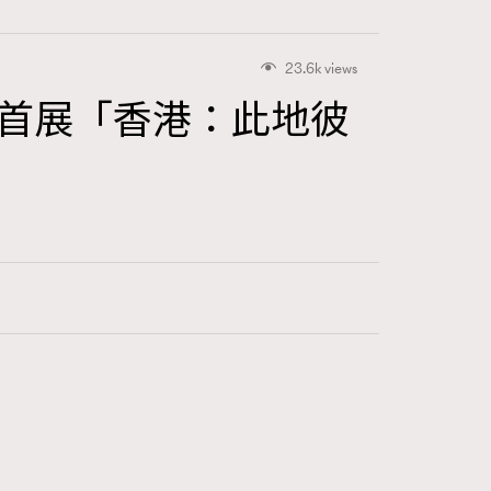
23.6k views
｜首展「香港：此地彼
416
FigaroAstrology
424
FigaroBeauty
7
FigaroBeautyRitual
547
FigaroCeleb
281
FigaroCinéma
17