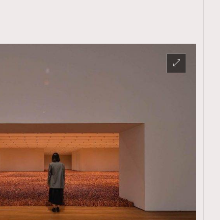
TRENDING
ressLikeAParisienne
Empower
FigaroAesthetic