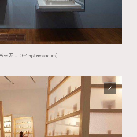
來源：IG@mplusmuseum）