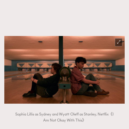
FigaroTalk
48
FigaroWatch
83
Grooming&Fitness
38
HommesFashion
2
HommeStyle
132
NoBagNoLife
349
People
53
#FigaroIssue 專訪陳漢娜Hanna與Takuro｜模特
TheFrenchWay
145
情侶談愛情
VAxChowSangSang
4
WatchesWonder&Beyond
21
WatchesWonder&Beyond
1
向ChanelN°5致敬
1
大時代小事情
42
Sophia Lillis as Sydney and Wyatt Oleff as Stanley. Netflix《I
時尚熱話
537
Am Not Okay With This》
時尚配飾
297