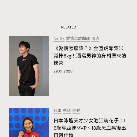
RELATED
Netflix
愛情怎麼翻譯
肌肉
《愛情怎麼譯？》金宣虎靠粟米
減掉8kg！酒窩男神的身材原來這
樣管
29.01.2026
日本
熱話
運動
日本泳壇天才少女池江璃花子：1
6歲奪亞運MVP、18歲患血癌復出
再創佳績