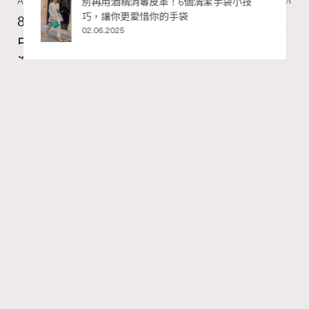
Art
7.2k views
私藏的顯
別再用酒精消毒皮革！6個清潔手袋小技
巧，讓你更愛惜你的手袋
8月香港藝術展覽：香港故宮文化博物館《城
02.06.2025
中一日》、遊戲迷必訪《游於藝乎》、《西
源里選畫》捕捉香港情懷
Ankie Pang
07.08.2026
RECOMMENDED
FigaroAesthetic
Series:
藝術
藝術展覽
香港故宮文化博物館
Tags:
最近天氣陰晴不定，安排不了戶外活動的話，其實最近各
大畫廊、美術館及博物館都有不少值得留意展覽。8月香
港藝術展覽包羅萬有，自開幕以來就備受歡迎的《古埃及