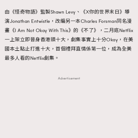
FigaroFrancais
41
由《怪奇物語》監製Shawn Levy、《X你的世界末日》導
FigaroGadget
1
演Jonathan Entwistle，改編另一本Charles Forsman同名漫
FigaroHealth
647
畫《I Am Not Okay With This》的《不了》，二月底Netflix
FigaroHub
128
一上架立即晉身香港頭十大，劇集事實上十分Okay，在美
FigaroIcon
68
國本土點止打進十大，首個禮拜直情係第一位，成為全美
法國五月French May專訪四位香港文藝代表
FigaroInsight
156
最多人看的Netflix劇集。
FigaroIssue
271
FigaroJewellery
87
Advertisement
FigaroLifestyle
230
FigaroLove
89
FigaroMasterclass
20
FigaroMusic
90
FigaroStyle
89
#FigaroIssue 容祖兒封面專訪｜追逐歌手夢
FigaroSubculture
14