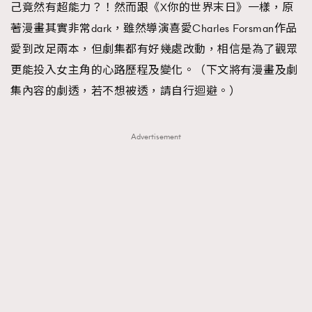
己竟然有超能力？！然而跟《X你的世界末日》一樣，原
About us
Collaboration Opportunity
Disclaimer
Privacy
著漫畫其實非常dark，雖然導演喜愛Charles Forsman作品
New Media Group
|
Madame Figaro editions:
France
|
Greece
愛到改足兩本，但劇集都有好幾處改動，相信是為了觀眾
|
Japan
|
Portugal
|
Spain
更能投入女主角的心路歷程及變化。（下文將有漫畫及劇
集內容的劇透，若不想被透，請自行迴避。）
Advertisement