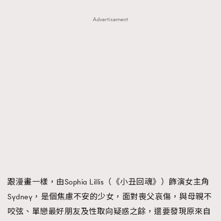
時裝心理學
2
當巨蟹座遇上處女座 Tyson Yoshi x 林家謙
Advertisement
煲劇日常
334
玩物壯志
1
本人已詳閱並同意遵守本文列明條款及細則。 請瀏覽
(
nmg.com.hk/privacy
) 閱讀本公司的私隱政策聲明。
本人願意接收新傳媒集團的最新消息及其他宣傳資訊，本人同意
新傳媒集團使用本人的個人資料於任何推廣用途。
跟漫畫一樣，由Sophia Lillis（《小丑回魂》）飾演女主角
Sydney，是個焦慮不安的少女，面對喪父哀傷，與母親不
咬弦、單戀最好朋友及性取向疑惑之餘，還要發現原來自