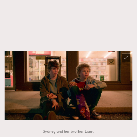
TRENDING
AFrenchMind
DressLikeAParisienne
EmpowerF
FashionWeek
FigaroAesthetic
Sydney and her brother Liam.