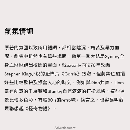
氣氛情調
原著的氛圍以致所用語調，都相當陰沉、痛苦及暴力血
腥，劇集中雖然也有這些場面，像第一季大結局Sydney全
身血淋淋跑出校園的畫面，就exactly向1976年改編
Stephen King小說的恐怖片《Carrie》致敬。但劇集也加插
好些比較歡快及振奮人心的時刻，例如與Dina共舞、Liam
富有創意的千層麵和Stanley自信滿滿的打扮風格，這些場
景比較多色彩，有股80’s的retro味，換言之，也容易叫觀
眾聯想起《怪奇物語》。
Advertisement