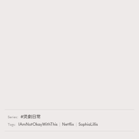
煲劇日常
Series:
IAmNotOkayWithThis
Netflix
SophiaLillis
Tags: