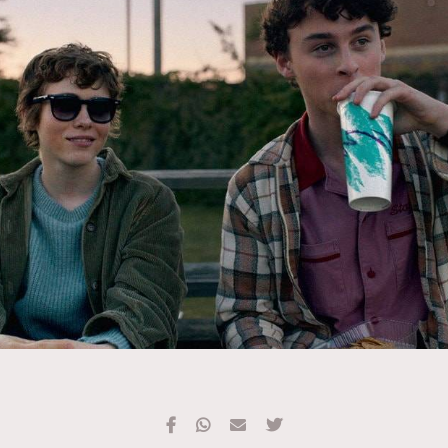
TRENDING
#FigaroExhibition 群星力撐MF X Leung Mo《See
AFrenchMind
3
You In My Dream》展覽
DressLikeAParisienne
1
EmpowerF
103
FashionWeek
191
FigaroAesthetic
308
FigaroAstrology
416
FigaroBeauty
424
FigaroBeautyRitual
7
FigaroCeleb
547
#FigaroExhibition Wyman 揭曉 Figaro Exhibition
FigaroCinéma
281
第二站！
FigaroDigitalCover
17
FigaroExhibition
12
FigaroExpert
1