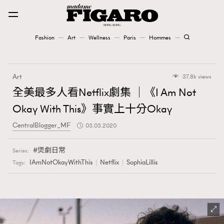
Fashion
Art
Wellness
Paris
Hommes
Fashion
Art
37.8k views
Art
全美最多人看Netflix劇集 │《I Am Not
Okay With This》事實上十分Okay
Wellness
CentralBlogger_MF
03.03.2020
Karena Lam is On Our Cover
煲劇日常
Series:
Paris
IAmNotOkayWithThis
Netflix
SophiaLillis
Tags:
Hommes