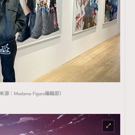
TRENDING
ressLikeAParisienne
Empower
FigaroAesthetic
源：Madame Figaro編輯部）