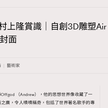
獲村上隆賞識｜自創3D雕塑Air 
TRENDING
封面
3
AFrenchMind
1
DressLikeAParisienne
訪
藝術家
103
EmpowerF
191
FashionWeek
308
FigaroAesthetic
ffgod （Andrew），他的思想世界像收藏了一
面之廣，令人嘖嘖稱奇，包括了世界著名歌手的專