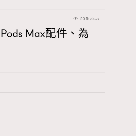
29.1k views
Pods Max配件、為
416
FigaroAstrology
424
FigaroBeauty
7
FigaroBeautyRitual
547
FigaroCeleb
281
FigaroCinéma
17