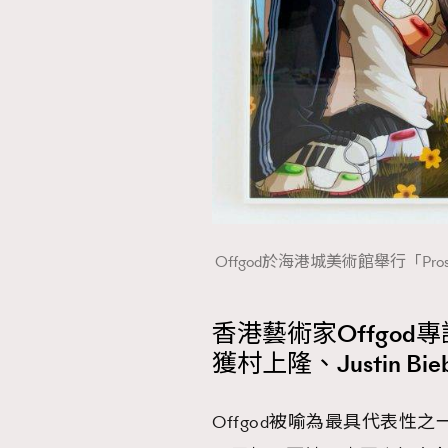
Offgod於海港城美術館舉行「Pro
香港藝術家Offgod專
獲村上隆、Justin Bi
Offgod被喻為最具代表性