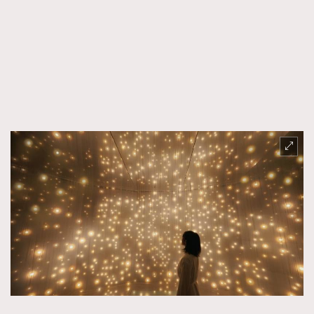
About us
Collaboration Opportunity
Disclaimer
Privacy
New Media Group
|
Madame Figaro editions:
France
|
Greece
|
Japan
|
Portugal
|
Spain