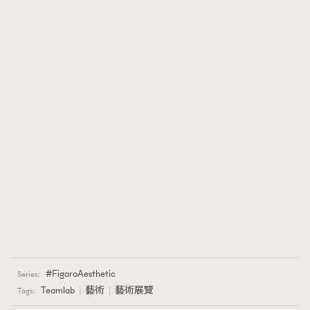
FigaroAesthetic
Series:
Teamlab
藝術
藝術展覽
Tags: