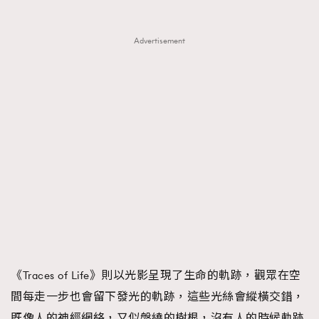
Advertisement
《Traces of Life》則以光影呈現了生命的軌跡，觀眾在空
間每走一步也會留下發光的軌跡，這些光絲會縱橫交錯，
既像人的神經網絡，又似盤繞的樹根，沒有人的時候軌跡