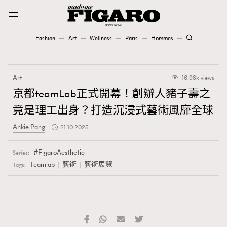
Fashion
Art
Wellness
Paris
Hommes
Fashion
Art
16.98k views
Art
京都teamLab正式開幕！創辦人豬子壽之
竟是理工出身？打造沉浸式藝術風靡全球
Wellness
Ankie Pang
21.10.2025
Karena Lam is On Our Cover
FigaroAesthetic
Series:
Paris
Teamlab
藝術
藝術展覽
Tags:
Hommes