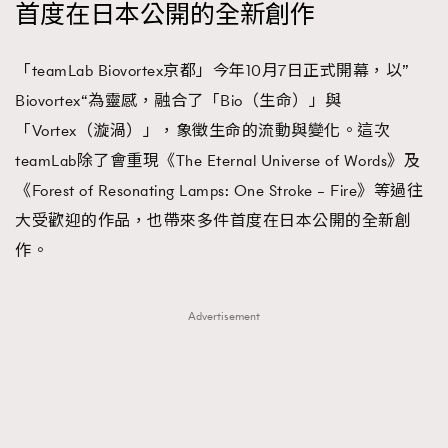
首度在日本公開的全新創作
時裝心理學
2
當巨蟹座遇上處女座 Tyson Yoshi x 林家謙
煲劇日常
334
「teamLab Biovortex京都」今年10月7日正式開幕，以”
玩物壯志
1
Biovortex“為靈感，融合了「Bio（生命）」與
「Vortex（漩渦）」，象徵生命的流動與變化。這次
teamLab除了會重現《The Eternal Universe of Words》及
《Forest of Resonating Lamps: One Stroke – Fire》等過往
大受歡迎的作品，也帶來多件首度在日本公開的全新創
作。
本人已詳閱並同意遵守本文列明條款及細則。 請瀏覽
(
nmg.com.hk/privacy
) 閱讀本公司的私隱政策聲明。
Advertisement
本人願意接收新傳媒集團的最新消息及其他宣傳資訊，本人同意
新傳媒集團使用本人的個人資料於任何推廣用途。