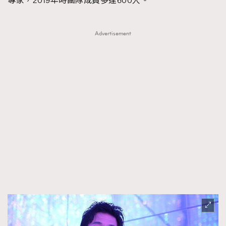
專家，2019年時團隊成員多達600人。
TRENDING
Advertisement
AFrenchMind
DressLikeAParisienne
EmpowerF
FashionWeek
FigaroAesthetic