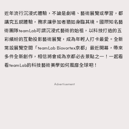
TRENDING
近年流行沉浸式體驗，不論是劇場、藝術展覽或學習，都
#FigaroExhibition 群星力撐MF X Leung Mo《See
AFrenchMind
3
講究五感體驗，務求讓參加者猶如身臨其境。國際知名藝
You In My Dream》展覽
DressLikeAParisienne
1
術團隊teamLab可謂沉浸式藝術的始祖，以科技打造的五
EmpowerF
103
彩繽紛的互動投影藝術展覽，成為年輕人打卡最愛。全新
FashionWeek
191
常設展覽空間「teamLab Biovortex京都」最近開幕，帶來
FigaroAesthetic
308
多件全新創作，相信將會成為京都必去景點之一！一起看
FigaroAstrology
416
看teamLab的科技藝術美學如何風靡全球吧！
FigaroBeauty
424
FigaroBeautyRitual
7
Advertisement
FigaroCeleb
547
#FigaroExhibition Wyman 揭曉 Figaro Exhibition
FigaroCinéma
281
第二站！
FigaroDigitalCover
17
FigaroExhibition
12
FigaroExpert
1