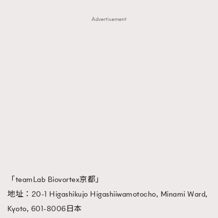
Advertisement
「teamLab Biovortex京都」
地址：20-1 Higashikujo Higashiiwamotocho, Minami Ward,
Kyoto, 601-8006日本