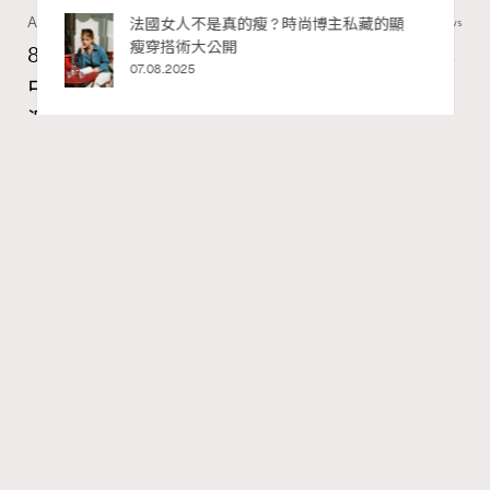
Art
7.2k views
私藏的顯
別再用酒精消毒皮革！6個清潔手袋小技
巧，讓你更愛惜你的手袋
8月香港藝術展覽：香港故宮文化博物館《城
02.06.2025
中一日》、遊戲迷必訪《游於藝乎》、《西
源里選畫》捕捉香港情懷
Ankie Pang
07.08.2026
RECOMMENDED
FigaroAesthetic
Series:
藝術
藝術展覽
香港故宮文化博物館
Tags:
最近天氣陰晴不定，安排不了戶外活動的話，其實最近各
大畫廊、美術館及博物館都有不少值得留意展覽。8月香
港藝術展覽包羅萬有，自開幕以來就備受歡迎的《古埃及