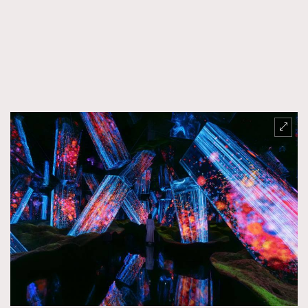
FigaroFrancais
41
FigaroGadget
1
FigaroHealth
647
FigaroHub
128
FigaroIcon
68
法國五月French May專訪四位香港文藝代表
FigaroInsight
156
FigaroIssue
271
FigaroJewellery
87
FigaroLifestyle
230
FigaroLove
89
FigaroMasterclass
20
FigaroMusic
90
FigaroStyle
89
#FigaroIssue 容祖兒封面專訪｜追逐歌手夢
FigaroSubculture
14