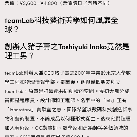
票價：¥3,600—¥4,800（票價隨日子有所不同）
teamLab科技藝術美學如何風靡全
球？
創辦人豬子壽之Toshiyuki Inoko竟然是
理工男？
teamLab創辦人兼CEO豬子壽之2001年畢業於東京大學數
學工程和物理情報學部。畢業後，他與幾個朋友創立
teamLab，原意是打造能共同創造的空間。最初大部分成
員都是程序員、設計師和工程師。名字中的「lab」正有
「laboratory」實驗室之意，團隊希望以數碼科技創造新事
物和藝術裝置，不論成品以何種形式誕生。後來他們陸續
加入藝術家、CG動畫師、數學家和建築師等各個領域的