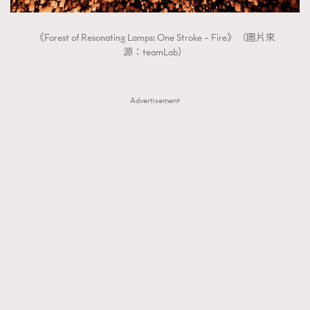
《Forest of Resonating Lamps: One Stroke – Fire》（圖片來
源：teamLab）
Advertisement