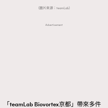
FigaroTalk
48
（圖片來源：teamLab）
FigaroWatch
83
Grooming&Fitness
38
HommesFashion
2
Advertisement
HommeStyle
132
NoBagNoLife
349
People
53
#FigaroIssue 專訪陳漢娜Hanna與Takuro｜模特
TheFrenchWay
145
情侶談愛情
VAxChowSangSang
4
WatchesWonder&Beyond
21
WatchesWonder&Beyond
1
向ChanelN°5致敬
1
大時代小事情
42
時尚熱話
537
「teamLab Biovortex京都」帶來多件
時尚配飾
297