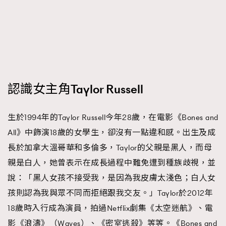
認識女主角Taylor Russell
生於1994年的Taylor Russell今年28歲，在電影《Bones and
All》中飾演18歲的女學生，卻沒有一點違和感。出生及成
長於加拿大溫哥華和多倫多，Taylor的父親是黑人，而母
親是白人，她曾表示在成長過程中難免遭到種族歧視，並
說：「黑人女孩不接受我，是因為我皮膚太淺色；白人女
孩則認為我與眾不同而拒絕跟我交友。」Taylor於2012年
18歲時入行成為演員，拍過Netflix劇集《太空迷航》、電
影《浪濤》（Waves）、《密室逃殺》等等。《Bones and