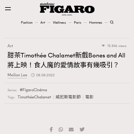
Fashion
Art
Wellness
Paris
Hommes
Fashion
Art
15.94k views
Art
甜茶Timothée Chalamet新戲Bones and All
將上映！食人魔的愛情故事有幾吸引？
Wellness
Meilian Lee
08.09.2022
Karena Lam is On Our Cover
FigaroCinéma
Series:
Paris
TimothéeChalamet
威尼斯電影節
電影
Tags:
Hommes