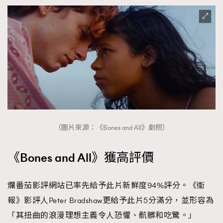
（圖片來源：《Bones and All》劇照）
《Bones and All》獲高評價
爛番茄影評網站已率先給予此片新鮮度94%評分。《衞
報》影評人Peter Bradshaw更給予此片5分滿分，並形容為
「其扭曲的浪漫理想主義令人恐懼、骯髒和吃驚。」