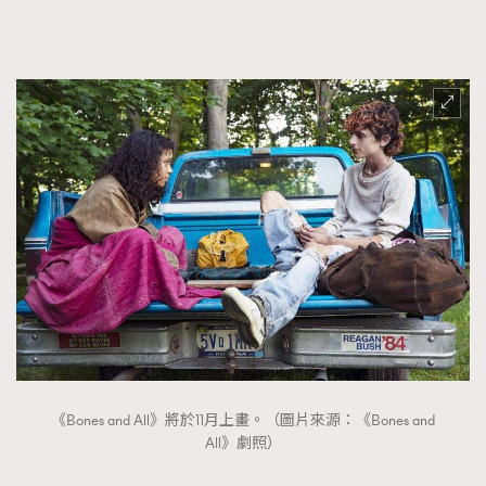
About us
Collaboration Opportunity
Disclaimer
Privacy
New Media Group
|
Madame Figaro editions:
France
|
Greece
|
Japan
|
Portugal
|
Spain
《Bones and All》將於11月上畫。（圖片來源：《Bones and
All》劇照）