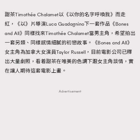
TRENDING
甜茶Timothée Chalamet以《以你的名字呼喚我》而走
#FigaroExhibition 群星力撐MF X Leung Mo《See
AFrenchMind
3
紅，《以》片導演Luca Guadagnino下一套作品《Bones
You In My Dream》展覽
DressLikeAParisienne
1
and All》同樣找來Timothée Chalamet當男主角，希望拍出
EmpowerF
103
一套另類、同樣感情細膩的初戀故事。《Bones and All》
FashionWeek
191
女主角為加拿大女演員Taylor Russell，目前電影公司已釋
FigaroAesthetic
308
出大量劇照，看着甜茶在唯美的色調下跟女主角談情，實
FigaroAstrology
416
在讓人期待這套電影上畫。
FigaroBeauty
424
FigaroBeautyRitual
7
Advertisement
FigaroCeleb
547
#FigaroExhibition Wyman 揭曉 Figaro Exhibition
FigaroCinéma
281
第二站！
FigaroDigitalCover
17
FigaroExhibition
12
FigaroExpert
1