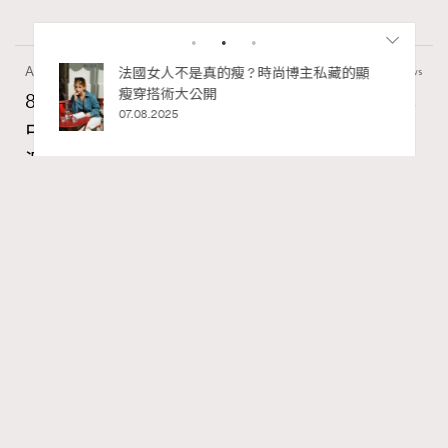
Art
7.2k views
私藏的顯
別再用酒精消毒皮革！6個清潔手袋小技
巧，讓你更愛惜你的手袋
8月香港藝術展覽：香港故宮文化博物館《城
02.06.2025
中一日》、遊戲迷必訪《游於藝乎》、《西
源里選畫》捕捉香港情懷
Ankie Pang
07.08.2026
RECOMMENDED
FigaroAesthetic
Series:
藝術
藝術展覽
香港故宮文化博物館
Tags:
最近天氣陰晴不定，安排不了戶外活動的話，其實最近各