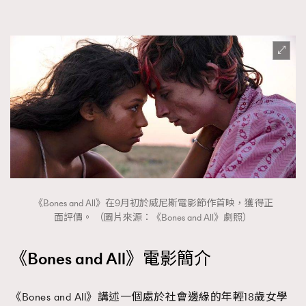
FigaroTalk
48
FigaroWatch
83
Grooming&Fitness
38
HommesFashion
2
HommeStyle
132
NoBagNoLife
349
People
53
#FigaroIssue 專訪陳漢娜Hanna與Takuro｜模特
TheFrenchWay
145
情侶談愛情
VAxChowSangSang
4
WatchesWonder&Beyond
21
《Bones and All》在9月初於威尼斯電影節作首映，獲得正
WatchesWonder&Beyond
1
面評價。 （圖片來源：《Bones and All》劇照）
向ChanelN°5致敬
1
《Bones and All》電影簡介
大時代小事情
42
時尚熱話
537
《Bones and All》講述一個處於社會邊緣的年輕18歲女學
時尚配飾
297