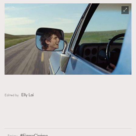
Elly Lai
Edited by
FigaroCinéma
Series: