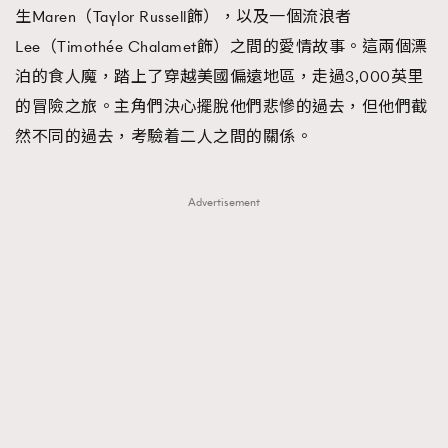
生Maren（Taylor Russell飾），以及一個流浪者
時裝心理學
2
當巨蟹座遇上處女座 Tyson Yoshi x 林家謙
Lee（Timothée Chalamet飾）之間的愛情故事。這兩個漂
煲劇日常
334
泊的食人魔，踏上了穿越美國偏遠地區，走過3,000英里
玩物壯志
1
的冒險之旅。主角們決心擺脫他們悲慘的過去，但他們截
然不同的過去，考驗着二人之間的關係。
Advertisement
本人已詳閱並同意遵守本文列明條款及細則。 請瀏覽
(
nmg.com.hk/privacy
) 閱讀本公司的私隱政策聲明。
本人願意接收新傳媒集團的最新消息及其他宣傳資訊，本人同意
新傳媒集團使用本人的個人資料於任何推廣用途。