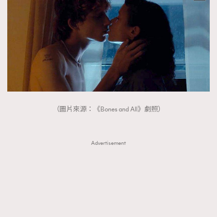
TRENDING
AFrenchMind
DressLikeAParisienne
EmpowerF
FashionWeek
FigaroAesthetic
（圖片來源：《Bones and All》劇照）
Advertisement