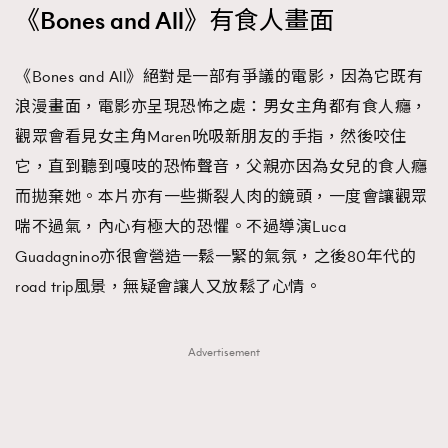
《Bones and All》有食人畫面
《Bones and All》絕對是一部有爭議的電影，因為它既有
浪漫畫面，電影亦呈現恐怖之處：男女主角都有食人癮，
觀眾會看見女主角Maren吮吸新朋友的手指，然後咬住
它，直到聽到嘎吱的恐怖聲音，父親亦因為女兒的食人癮
而拋棄她。本片亦有一些撕裂人肉的鏡頭，一度會讓觀眾
喘不過氣，內心有極大的恐懼。不過導演Luca
Guadagnino亦很會營造一鬆一緊的氣氛，之後80年代的
road trip風景，無疑會讓人又放鬆了心情。
Advertisement