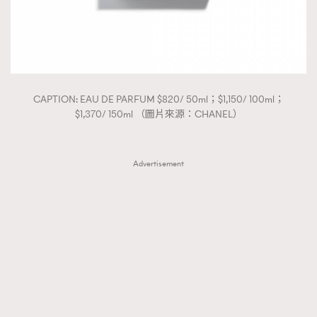
CAPTION: EAU DE PARFUM $820/ 50ml；$1,150/ 100ml；
$1,370/ 150ml （圖片來源：CHANEL）
Advertisement