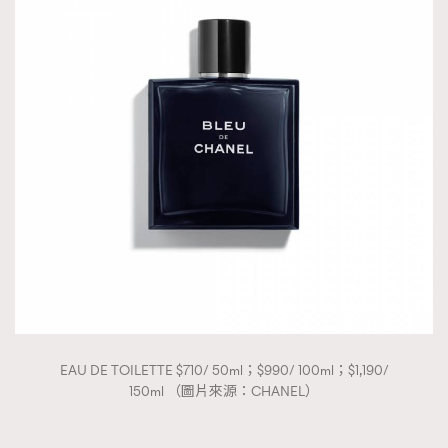
EAU DE TOILETTE $710/ 50ml；$990/ 100ml；$1,190/
150ml （圖片來源：CHANEL）