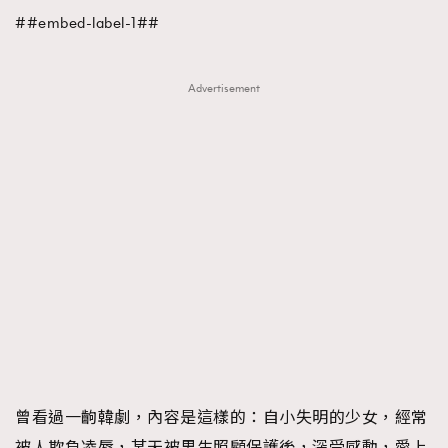
##embed-label-1##
TRENDING
#FigaroExhibition 群星力撐MF X Leung Mo《See
AFrenchMind
3
You In My Dream》展覽
Advertisement
DressLikeAParisienne
1
EmpowerF
103
FashionWeek
191
FigaroAesthetic
308
FigaroAstrology
416
FigaroBeauty
424
FigaroBeautyRitual
7
FigaroCeleb
547
#FigaroExhibition Wyman 揭曉 Figaro Exhibition
FigaroCinéma
281
第二站！
FigaroDigitalCover
17
FigaroExhibition
12
曾看過一齣韓劇，內容是這樣的：自小失明的少女，經常
FigaroExpert
1
被人欺負凌辱，某天被男生照顧保護後，深受感動，愛上