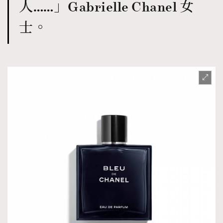
人……」Gabrielle Chanel 女
士。