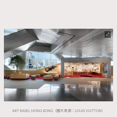
ART BASEL HONG KONG（圖片來源：LOUIS VUITTON）