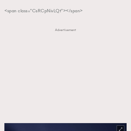
<span class="CsRCpNivLQt"></span>
Advertisement