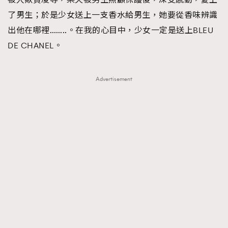
FigaroFrancais
41
了男生；於是少女送上一支香水給男生，她要從香味辨識
FigaroGadget
1
出他在哪裡……..。在我的心目中，少女一定是送上BLEU
FigaroHealth
647
DE CHANEL。
FigaroHub
128
FigaroIcon
68
Advertisement
法國五月French May專訪四位香港文藝代表
FigaroInsight
156
FigaroIssue
271
FigaroJewellery
87
FigaroLifestyle
230
FigaroLove
89
FigaroMasterclass
20
FigaroMusic
90
FigaroStyle
89
#FigaroIssue 容祖兒封面專訪｜追逐歌手夢
FigaroSubculture
14