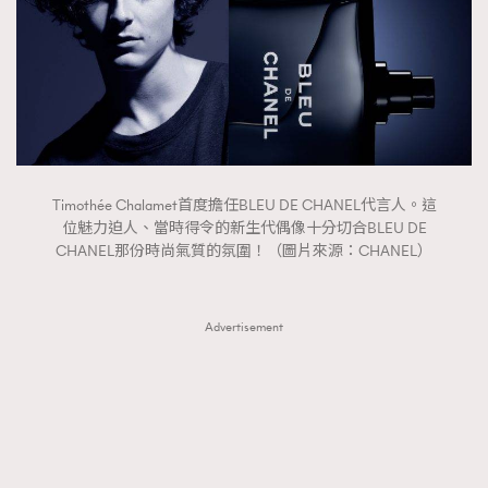
時裝心理學
2
當巨蟹座遇上處女座 Tyson Yoshi x 林家謙
煲劇日常
334
玩物壯志
1
Timothée Chalamet首度擔任BLEU DE CHANEL代言人。這
位魅力迫人、當時得令的新生代偶像十分切合BLEU DE
CHANEL那份時尚氣質的氛圍！（圖片來源：CHANEL）
本人已詳閱並同意遵守本文列明條款及細則。 請瀏覽
(
nmg.com.hk/privacy
) 閱讀本公司的私隱政策聲明。
Advertisement
本人願意接收新傳媒集團的最新消息及其他宣傳資訊，本人同意
新傳媒集團使用本人的個人資料於任何推廣用途。