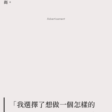
尚。
AFrenchMind
DressLikeAParisienne
EmpowerF
FashionWeek
FigaroAesthetic
Advertisement
「我選擇了想做一個怎樣的