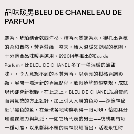
品味暖男BLEU DE CHANEL EAU DE
PARFUM
麝香、琥珀結合乾西洋杉、檀香木質調香水，襯托出香氛
的柔和自然，芳香縈繞一整天，給人溫暖又舒服的氛圍，
十分適合品味暖男選用。於2014年推出的Eau de
Parfum，比BLEU DE CHANEL 多了一種溫暖的酸甜
味，，令人意想不到的木質芳香，以明亮的柑橘香調彰
顯，展開一場清新的香氣歷程，放眼遠望超越常規，成就
現代都會新視野。在此之上，BLEU DE CHANEL瓶身簡約
而具氣勢的方正設計，加上引人入勝的色彩——深邃神秘
近乎黑色的藍，在全球各地均鮮明得一眼可辨，恰如其分
地流露魅力與氣派，一如它所代表的男士——彷彿期待每
一種可能，以果斷與不羈的精神脫穎而出，活現永恆時
TRENDING