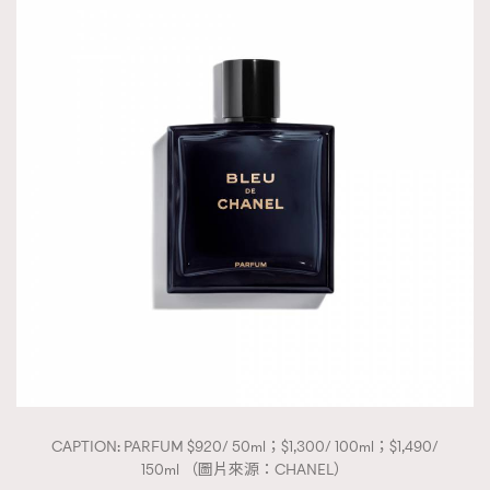
CAPTION: PARFUM $920/ 50ml；$1,300/ 100ml；$1,490/
150ml （圖片來源：CHANEL）