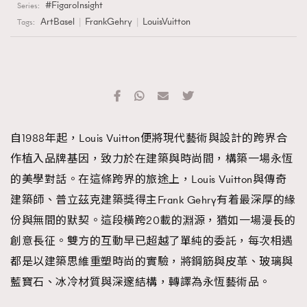
FigaroInsight
Series:
ArtBasel
FrankGehry
LouisVuitton
Tags:
自1988年起，Louis Vuitton便將現代藝術與設計的跨界合
作植入品牌基因，致力於在建築與時尚間，構築一場永恆
的美學對話。在這條跨界的旅途上，Louis Vuitton與傳奇
建築師、普立茲克建築獎得主Frank Gehry有着最深厚的緣
份與無間的默契。這段橫跨20載的淵源，猶如一場漫長的
創意長征。雙方的互動早已超越了單純的委託，每次相遇
都是以建築思維重塑時尚的實驗，將鋼筋與皮革、玻璃與
藍寶石、冰冷材質與深邃結構，轉譯為永恆藝術品。