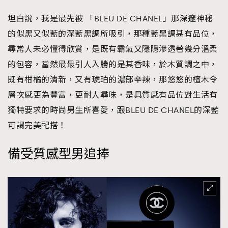
FigaroTalk
48
坦白說，我是最先被 「BLEU DE CHANEL」那深邃神秘
FigaroWatch
83
的似黑又似藍的深藍黑調所吸引，那種藍黑調甚有品位，
Grooming&Fitness
38
尋常人未必懂得欣賞，是既有霸氣又隱隱滲透著幾分溫柔
HommesFashion
2
的包容，當然最最引人入勝的是其香味，於木質調之中，
HommeStyle
132
既有柑橘的清新，又有琥珀的濃郁辛辣，那悠悠的檀木令
NoBagNoLife
349
層次感更為豐富，更耐人尋味，是具質感有品位對生活有
People
53
#FigaroIssue 專訪陳漢娜Hanna與Takuro｜模特
獨特要求的時尚男生所喜愛，跟BLEU DE CHANEL的深藍
TheFrenchWay
145
情侶談愛情
可謂完美配搭！
VAxChowSangSang
4
WatchesWonder&Beyond
21
備受質感型男追捧
WatchesWonder&Beyond
1
向ChanelN°5致敬
1
大時代小事情
42
時尚熱話
537
時尚配飾
297