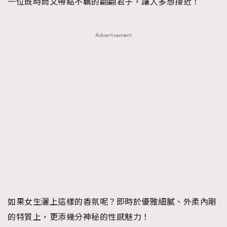
一位既時尚又帶點不羈的翩翩君子，讓人多想接近！
Advertisement
如果女生灑上這樣的香氛呢？即時於優雅細膩、外柔內剛
的特質上，更添幾分神秘的性感魅力！