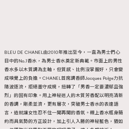
About us
Collaboration Opportunity
Disclaimer
Privacy
New Media Group
|
Madame Figaro editions:
France
|
Greece
|
Japan
|
Portugal
|
Spain
BLEU DE CHANEL由2010年推出至今，一直為男士們心
目中的No.1香水，為男士香水奠定新典範。市面上的男性
香水多以木質調為主軸，但質感、比例沒掌握好，只會變
成嗅覺上的負擔。CHANEL首席調香師Jacques Polge力抗
隨波逐流，拒絕墨守成規，扭轉了「男香一定要濃郁且強
烈」的固有印象。用上神秘迷人的木質芳香配以明亮清新
的香調，剛柔並濟，更有層次，突破男士香水的表達語
言，造就讓女性忍不住一聞再聞的香氛。襯上香水瓶身簡
約而具氣勢的方正設計，加上引人入勝的神秘藍色，猶如