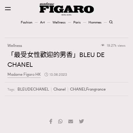
Fashion
Art
Wellness
Paris
Hommes
Fashion
Wellness
19.27k views
Art
「最受女性歡迎的男香」BLEU DE
CHANEL
Wellness
Madame Figaro HK
13.06.2023
Karena Lam is On Our Cover
BLEUDECHANEL
Chanel
CHANELFrangrance
Tags:
Paris
Hommes