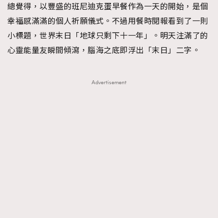
總覺得，以豐盛的班尼迪克蛋早餐作為一天的開始，是個
TRENDING
幸福感滿滿的個人祈願儀式。不過用餐時閱報看到了一則
#FigaroExhibition 群星力撐MF X Leung Mo《See
AFrenchMind
3
小標題，世界末日「地球只剩下十一年」。明天注滿了的
You In My Dream》展覽
DressLikeAParisienne
1
心靈能量友瞬間傾瀉，腦海之底即浮出「末日」二字。
EmpowerF
103
FashionWeek
191
Advertisement
FigaroAesthetic
308
FigaroAstrology
416
FigaroBeauty
424
FigaroBeautyRitual
7
FigaroCeleb
547
#FigaroExhibition Wyman 揭曉 Figaro Exhibition
FigaroCinéma
281
第二站！
FigaroDigitalCover
17
FigaroExhibition
12
FigaroExpert
1