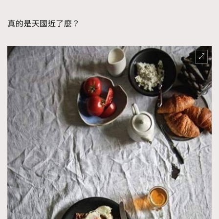
FigaroFrancais
41
真的是天國近了麼？
FigaroGadget
1
FigaroHealth
647
FigaroHub
128
FigaroIcon
68
法國五月French May專訪四位香港文藝代表
FigaroInsight
156
FigaroIssue
271
FigaroJewellery
87
FigaroLifestyle
230
FigaroLove
89
FigaroMasterclass
20
FigaroMusic
90
FigaroStyle
89
#FigaroIssue 容祖兒封面專訪｜追逐歌手夢
FigaroSubculture
14