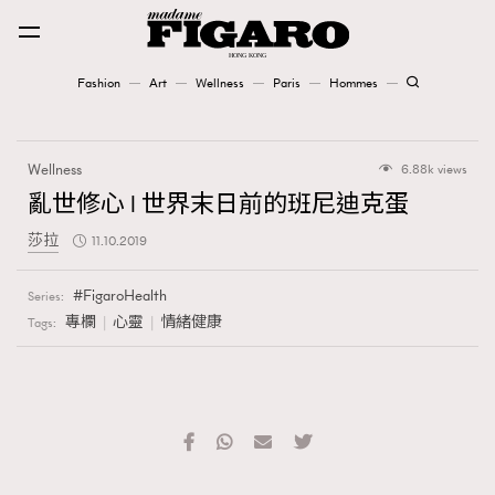
Fashion
Art
Wellness
Paris
Hommes
Fashion
Wellness
6.88k views
Art
亂世修心 l 世界末日前的班尼迪克蛋
莎拉
11.10.2019
Wellness
Karena Lam is On Our Cover
FigaroHealth
Series:
專欄
心靈
情緒健康
Tags:
Paris
Hommes