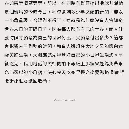
界如榮辱情感等等。所以，在同時有聲音提出地球升溫論
是個騙局的今時今日，地球還剩多少年之類的新聞，能以
一小角呈現，合理到不得了。這就是為什麼沒有人會知道
世界末日的正確日子，因為每人都有自己的世界。而人什
麼時候才願意為自己的世界付出，又願意付出多少？這都
會影響末日到臨的時間。如有人還想在大地之母的懷內繼
續美好生活，大概應該先經營好自己的小世界生活式。早
餐吃完，我用電話的照相機拍下報紙上那個曾經為我帶來
充沛靈感的小角落，決心今天吃完早餐之後要兜路 到商場
後街那個廢紙回收桶。
Advertisement