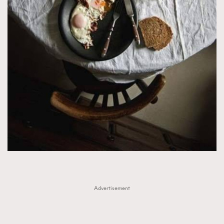
FigaroTalk
48
FigaroWatch
83
Grooming&Fitness
38
HommesFashion
2
HommeStyle
132
NoBagNoLife
349
People
53
#FigaroIssue 專訪陳漢娜Hanna與Takuro｜模特
TheFrenchWay
145
情侶談愛情
VAxChowSangSang
4
WatchesWonder&Beyond
21
WatchesWonder&Beyond
1
向ChanelN°5致敬
1
大時代小事情
Advertisement
42
時尚熱話
537
時尚配飾
297