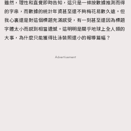
雖然，理性和直覺即時告知，這只是一條按數據推測而得
About us
Collaboration Opportunity
Disclaimer
Privacy
的字串，而數據的統計年資甚至還不夠梅花易數久遠。但
New Media Group
|
Madame Figaro editions:
France
|
Greece
我心裏還是對這個標題充滿感受，有一刻甚至還因為標題
|
Japan
|
Portugal
|
Spain
字體太小而感到相當遺憾。這明明是關乎地球上全人類的
大事，為什麼只能獲得比泳裝照還小的報導篇幅？
Advertisement