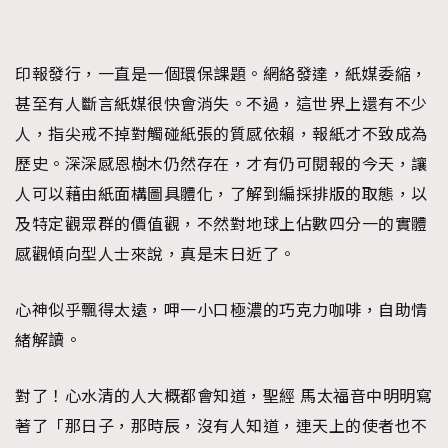
印報發行，一直是一個環保課題。網絡發達，紙媒委縮，
甚至有人斷言紙媒很快會消失。不過，這世界上還有不少
人，指尖戒不掉對觸碰紙張的質感依賴，報紙才不致成為
歷史。深深感恩樹木仍然存在，才有仍可閱報的今天，讓
人可以藉由紙面構圖具體化，了解到編採排版的取態，以
及特定觀眾群的價值觀，不然對地球上佔數四分一的實體
感觀傾向型人士來說，真是末日近了。
心神似乎飄得太遠，呷一小口極濃的巧克力咖啡，自助情
緒解讀。
對了！心水清的人大概都會知道，聖經 馬太福音中明明寫
著了「那日子，那時辰，沒有人知道，連天上的使者也不