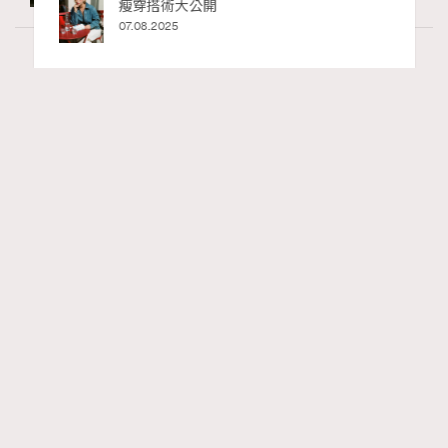
ife
瘦穿搭術大公開
術展香港
07.08.2025
Article
4.86k views
二十載建築長征：Louis Vuitton與Frank Gehry
RECOMMENDED
的美學對話錄
Tony Lee
06.05.2026
FigaroInsight
Series:
ArtBasel
FrankGehry
LouisVuitton
Tags: