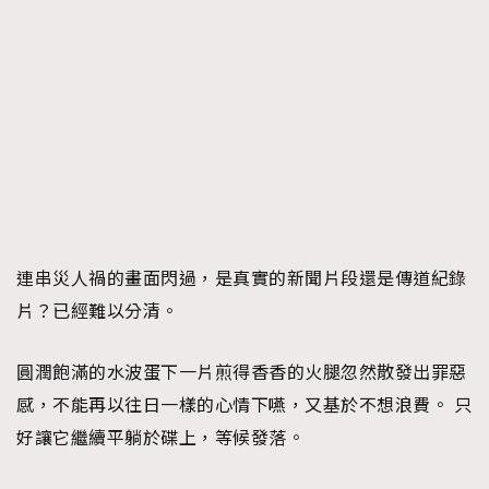
時裝心理學
2
當巨蟹座遇上處女座 Tyson Yoshi x 林家謙
煲劇日常
334
玩物壯志
1
連串災人禍的畫面閃過，是真實的新聞片段還是傳道紀錄
本人已詳閱並同意遵守本文列明條款及細則。 請瀏覽
片？已經難以分清。
(
nmg.com.hk/privacy
) 閱讀本公司的私隱政策聲明。
本人願意接收新傳媒集團的最新消息及其他宣傳資訊，本人同意
新傳媒集團使用本人的個人資料於任何推廣用途。
圓潤飽滿的水波蛋下一片煎得香香的火腿忽然散發出罪惡
感，不能再以往日一樣的心情下嚥，又基於不想浪費。 只
好讓它繼續平躺於碟上，等候發落。