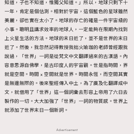
知道，子也不知道，惟獨父知道。」所以，地球只剩下十
TRENDING
一年，肯定是個估測。相對於宇宙，這個藍色的星球雖然
美麗，卻也實在太小了。地球的存亡的確是一件宇宙級的
AFrenchMind
DressLikeAParisienne
小事。聰明且講求效率的地球人，一定能夠在限期內找到
EmpowerF
FashionWeek
FigaroAesthetic
上火星生活的方法。地球的末日近了，並不是世界的末日
近了。然後，我忽然記得教授我拙火瑜珈的老師曾經跟我
說過，「世界」一詞是從梵文中文翻譯過來的古漢語。內
容意思源自佛學，是古印度人的宇宙觀。世是指時間，界
就是空間。時間 x 空間就是世界。時間永恆，而空間其實
是無邊無際的。後來聖經傳入中土，為了廣及化翻譯成中
文，就借用了「世界」這一個詞彙去形容上帝用了六日去
製作的一切。大大加強了「世界」一詞的物質感。世界上
就添加了世界末日一個新詞。
Advertisement