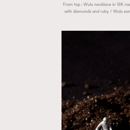
From top : Wulu necklace in 18K ros
with diamonds and ruby / Wulu earr