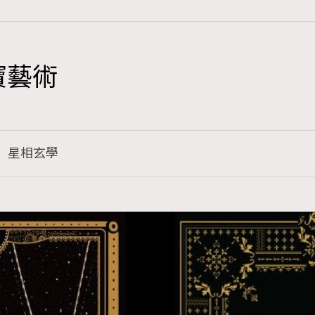
寶藝術
TRENDING
3
AFrenchMind
星相玄學
1
DressLikeAParisienne
103
EmpowerF
191
FashionWeek
308
FigaroAesthetic