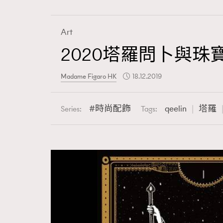
Art
2020塔羅問卜與珠
Fashion
Madame Figaro HK
18.12.2019
Art
時尚配飾
qeelin
塔羅
Series:
Tags:
Wellness
Paris