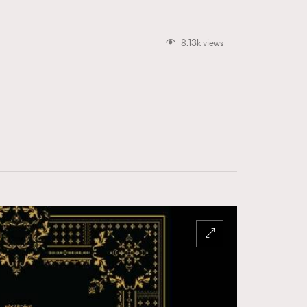
8.13k views
416
FigaroAstrology
424
FigaroBeauty
7
FigaroBeautyRitual
547
FigaroCeleb
281
FigaroCinéma
17