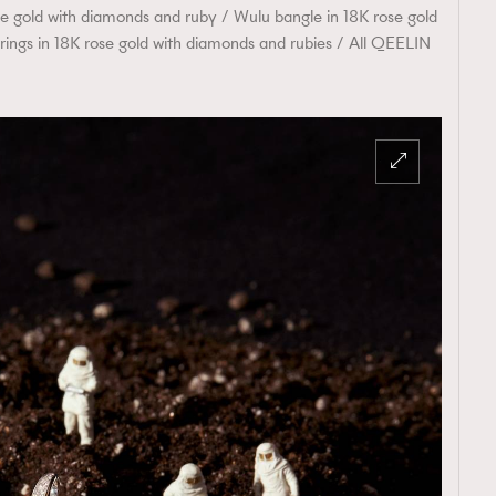
e gold with diamonds and ruby / Wulu bangle in 18K rose gold
ings in 18K rose gold with diamonds and rubies / All QEELIN