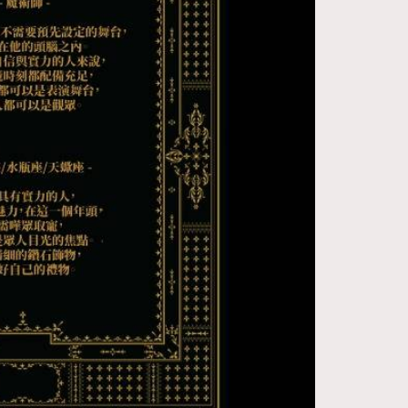
FigaroDigitalCover
12
FigaroExhibition
1
FigaroExpert
41
FigaroFrancais
1
FigaroGadget
647
FigaroHealth
128
FigaroHub
68
FigaroIcon
156
FigaroInsight