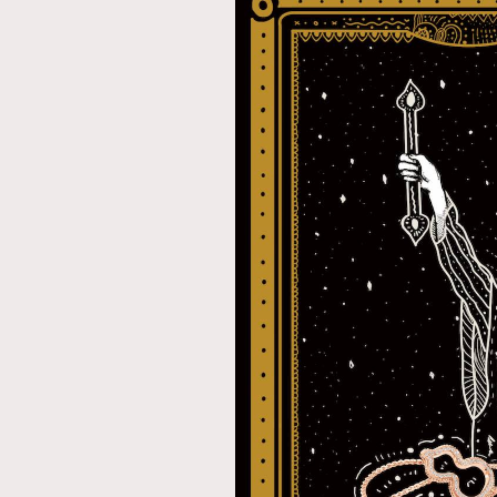
AFrenchMind
D