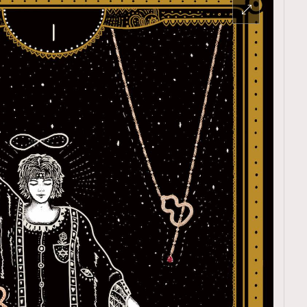
TRENDING
ressLikeAParisienne
Empower
FigaroAesthetic