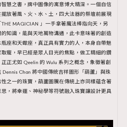
的智慧之書，牌中圖像的寓意博大精深。一個自信
在擺放著風、火、水、土，四大法器的祭壇前展現
HE MAGICIAN 」一手拿著魔法棒指向天，另
間的知識，能與天地萬物溝通，此卡意味著的創造
水瓶座和天蠍座，真正具有實力的人，本身自帶魅
眾取寵，早已經是眾人目光的焦點，做工精細的鑽
尤如 Qeelin 的 Wulu 系列之概念，象徵著創
ennis Chan 將中國傳統吉祥圖形「葫蘆」與珠
誌性之一的珠寶，葫蘆圖騰在傳統上亦同樣蘊含著
意思，將幸運、神秘學等符號融入珠寶讓設計更具