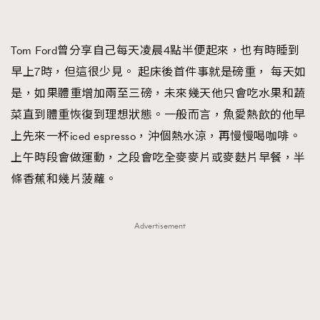
Tom Ford曾分享自己每天凌晨4點半便起來，也有時睡到
早上7時，但這很少見。 起床後首件事就是磅重， 每天如
是，如果體重增加兩至三磅，未來幾天他只會吃水果和蔬
菜直到體重恢復到理想狀態。一般而言，魚愛熱飲的他早
上先來一杯iced espresso，沖個熱水涼，再慢慢喝咖啡。
上午時段會做運動，之段會吃全麥麥片或麥麩片早餐，半
條香蕉和幾片菠蘿。
Advertisement