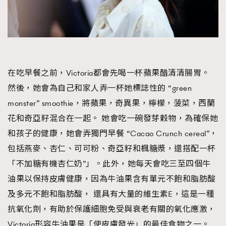
在吃早餐之前，Victoria都會先喝一杯蘋果醋清清腸胃。
然後，她會為自己和家人弄一杯她標誌性的 “green
monster” smoothie，將蘋果，奇異果，檸檬，菠菜，西蘭
花和奇亞籽混合在一起。 她會吃一碗發芽穀物，為確保她
和孩子的健康，她會弄獨門早餐 “Cacao Crunch cereal”，
包括燕麥、杏仁、可可粉、奇亞籽和楓糖漿，還搭配一杯
「不加糖有機杏仁奶”」。此外，她每天會吃三至四個牛
油果以保持皮膚健康，因為牛油果含有單元不飽和脂肪酸
及多元不飽和脂肪酸， 還具有大量的維生素E，這是一種
抗氧化劑，有助於保護細胞免受與衰老有關的氧化應激，
Victoria形容牛油果是「使皮膚發光」的最佳食物之一。