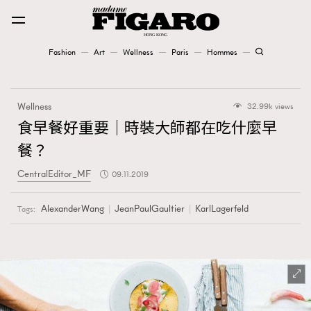
Fashion
Art
Wellness
Paris
Hommes
Fashion
Wellness
32.99k views
Art
食早餐好重要｜時裝大師都在吃什麼早
餐？
Wellness
CentralEditor_MF
09.11.2019
Karena Lam is On Our Cover
AlexanderWang
JeanPaulGaultier
KarlLagerfeld
Tags:
Paris
Hommes