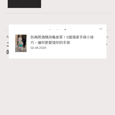
Article
4.86k views
私藏的顯
別再用酒精消毒皮革！6個清潔手袋小技
巧，讓你更愛惜你的手袋
二十載建築長征：Louis Vuitton與Frank Gehry
02.06.2025
的美學對話錄
Tony Lee
06.05.2026
FigaroInsight
Series:
ArtBasel
FrankGehry
LouisVuitton
Tags:
RECOMMENDED