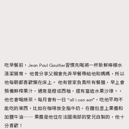
吃早餐前，Jean Paul Gaultier習慣先喝將一杯新鮮檸檬水
清潔腸胃。 他曾分享父親會先弄早餐帶給他和媽媽，所以
他每朝都喜歡懶在床上。 他有管家負責所有餐膳，早上會
預備鮮榨果汁，通常是橙或西柚，還有當造水果沙律。，
他也會喝綠茶。每月會有一日 “all i can eat”，吃他平時不
能吃的東西，比如在咖啡放全脂牛奶，在麵包塗上果醬和
加鹽牛油⋯⋯ 果醬是他住在法國南部的堂兄自製的，他十
分喜歡！