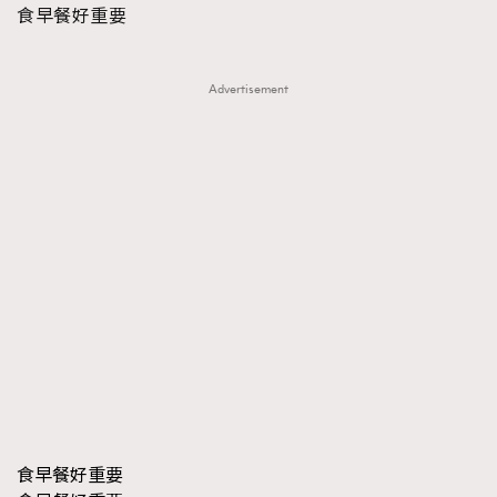
食早餐好重要
FigaroFrancais
41
FigaroGadget
1
FigaroHealth
Advertisement
647
FigaroHub
128
FigaroIcon
68
法國五月French May專訪四位香港文藝代表
FigaroInsight
156
FigaroIssue
271
FigaroJewellery
87
FigaroLifestyle
230
FigaroLove
89
FigaroMasterclass
20
FigaroMusic
90
FigaroStyle
89
#FigaroIssue 容祖兒封面專訪｜追逐歌手夢
FigaroSubculture
14
食早餐好重要