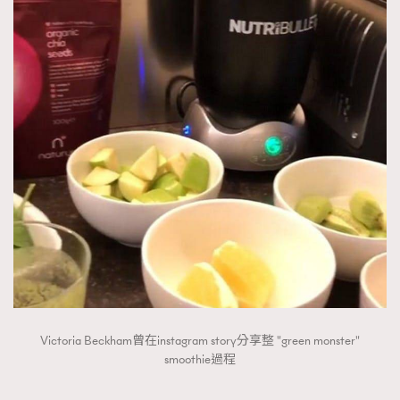
TRENDING
AFrenchMind
DressLikeAParisienne
Victoria Beckham曾在instagram story分享整 "green monster"
smoothie過程
EmpowerF
FashionWeek
FigaroAesthetic