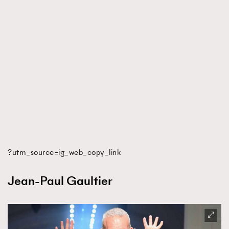
?utm_source=ig_web_copy_link
Jean-Paul Gaultier