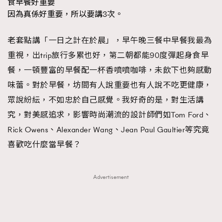
食早餐好重要
FigaroTalk
48
因為真係好重要，所以要講3次。
FigaroWatch
83
Grooming&Fitness
38
老套點講「一日之計在於晨」，早午晚三餐中早餐我最為
HommesFashion
2
重視，出trip旅行多累也好，第二朝都能90度彈起身食早
HommeStyle
132
餐，一頓豐富的早餐配一杯香噴噴咖啡，未飲下也夠感動
NoBagNoLife
349
味蕾。對於早餐，坊間有人說重要也有人說不吃更健康，
People
53
眾說紛紜，不如忠於自己感覺。我好奇的是，對生活講
#FigaroIssue 專訪陳漢娜Hanna與Takuro｜模特
TheFrenchWay
145
究，對美感追求，影響時尚潮流的設計師們如Tom Ford、
情侶談愛情
VAxChowSangSang
4
Rick Owens、Alexander Wang、Jean Paul Gaultier等究竟
WatchesWonder&Beyond
21
喜歡吃什麼當早餐？
WatchesWonder&Beyond
1
向ChanelN°5致敬
1
Advertisement
大時代小事情
42
時尚熱話
537
時尚配飾
297