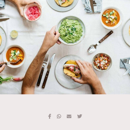
TRENDING
#FigaroExhibition 群星力撐MF X Leung Mo《See
AFrenchMind
3
You In My Dream》展覽
DressLikeAParisienne
1
EmpowerF
103
FashionWeek
191
FigaroAesthetic
308
FigaroAstrology
416
FigaroBeauty
424
FigaroBeautyRitual
7
FigaroCeleb
547
#FigaroExhibition Wyman 揭曉 Figaro Exhibition
FigaroCinéma
281
第二站！
FigaroDigitalCover
17
FigaroExhibition
12
FigaroExpert
1