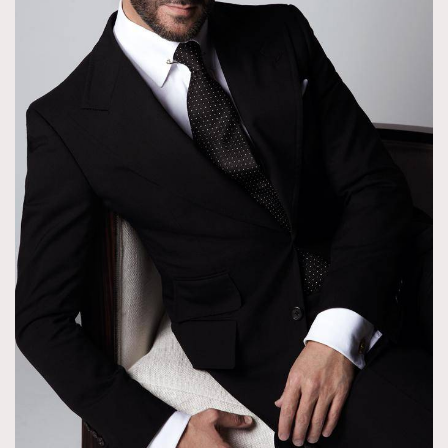
About us
Collaboration Opportunity
Disclaimer
Privacy
New Media Group
|
Madame Figaro editions:
France
|
Greece
|
Japan
|
Portugal
|
Spain