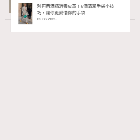
9 hours ago
達人壽 x 泰國藝術家Wit《生命軌跡 Life
Chapters》登陸2026年巴塞爾藝術展香港
展會
27.03.2026
Article
4.86k views
二十載建築長征：Louis Vuitton與Frank Gehry
RECOMMENDED
的美學對話錄
Tony Lee
06.05.2026
FigaroInsight
Series:
ArtBasel
FrankGehry
LouisVuitton
Tags: