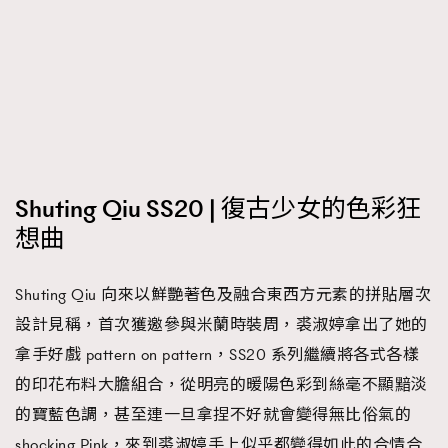
Shuting Qiu SS20 | 復古少女的色彩狂
想曲
Shuting Qiu 向來以鮮艷著色及融合東西方元素的拼貼層次
設計見稱，首次獲邀參與米蘭時裝周，裘淑婷拿出了她的
拿手好戲 pattern on pattern，SS20 系列繼續將各式各樣
的印花布料大膽組合，從明亮的暖陽色彩到絲毫不顯黯淡
的寶藍色調，甚至連一旦拿捏不好就會變得無比俗氣的
shocking Pink，來到裘淑婷手上似乎都變得如此的合情合