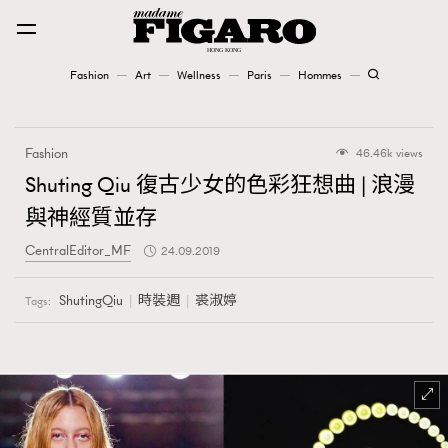
Fashion
Art
Wellness
Paris
Hommes
Fashion
Fashion
46.46k views
Art
Shuting Qiu 復古少女的色彩狂想曲 | 浪漫
與神經質並存
Wellness
CentralEditor_MF
24.09.2019
Karena Lam is On Our Cover
ShutingQiu
時裝週
裘淑婷
Tags:
Paris
Hommes