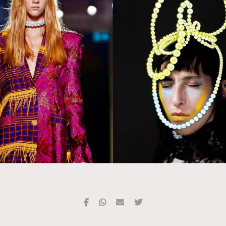
TRENDING
#FigaroExhibition 群星力撐MF X Leung Mo《See
AFrenchMind
3
You In My Dream》展覽
DressLikeAParisienne
1
EmpowerF
103
FashionWeek
191
FigaroAesthetic
308
FigaroAstrology
415
FigaroBeauty
424
FigaroBeautyRitual
7
FigaroCeleb
547
#FigaroExhibition Wyman 揭曉 Figaro Exhibition
FigaroCinéma
281
第二站！
FigaroDigitalCover
17
FigaroExhibition
12
FigaroExpert
1