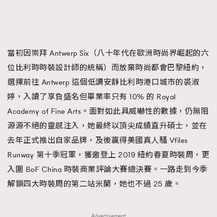
FigaroTalk
48
FigaroWatch
83
Grooming&Fitness
38
HommesFashion
2
當初因崇拜 Antwerp Six（八十年代在歐洲時尚界崛起的六
HommeStyle
132
位比利時時裝設計師的統稱）而放棄時尚都會巴黎紐約，
NoBagNoLife
349
選擇前往 Antwerp 這個低調安靜比利時港口城市的裘淑
People
53
婷，入讀了享負盛名但畢業率只有 10% 的 Royal
#FigaroIssue 專訪陳漢娜Hanna與Takuro｜模特
TheFrenchWay
145
Academy of Fine Arts。面對如此具威嚇性的數據，仍無阻
情侶談愛情
VAxChowSangSang
4
源源不絕的靈感注入，她最終以頂尖成績直升碩士，並在
WatchesWonder&Beyond
21
去年正式推出自家品牌，及後贏得美國真人騷 Vfiles
WatchesWonder&Beyond
1
Runway 第十季冠軍，獲邀登上 2019 紐約春夏時裝周，更
向ChanelN°5致敬
1
入圍 BoF China 時裝商業評論大賽總決賽。一路走到今季
大時代小事情
42
解鎖四大時裝周的第二站米蘭，她也不過 25 歲。
時尚熱話
537
時尚配飾
297
Advertisement