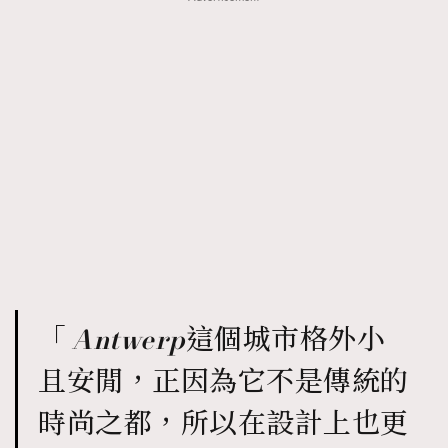
時裝心理學
2
當巨蟹座遇上處女座 Tyson Yoshi x 林家謙
煲劇日常
334
玩物壯志
1
本人已詳閱並同意遵守本文列明條款及細則。 請瀏覽
(
nmg.com.hk/privacy
) 閱讀本公司的私隱政策聲明。
本人願意接收新傳媒集團的最新消息及其他宣傳資訊，本人同意
「
Antwerp
這個城市格外小
新傳媒集團使用本人的個人資料於任何推廣用途。
且安閒，正因為它不是傳統的
時尚之都，所以在設計上也更