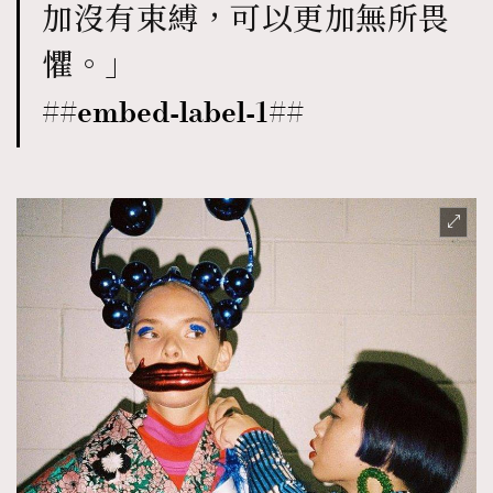
加沒有束縛，可以更加無所畏
About us
Collaboration Opportunity
Disclaimer
Privacy
懼。
」
New Media Group
|
Madame Figaro editions:
France
|
Greece
|
Japan
|
Portugal
|
Spain
##embed-label-1##