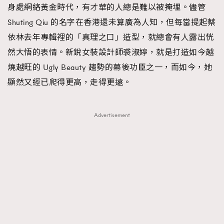
身處網絡黃金時代，有才華的人總是難以被掩埋。儘管
FigaroFrancais
41
Shuting Qiu 的名字在香港還未算廣為人知，但每當提起蔡
FigaroGadget
1
依林去年專輯裡的「真理之口」造型，就總會有人露出恍
FigaroHealth
647
然大悟的表情。新銳女裝設計師裘淑婷，就是打造如今越
FigaroHub
128
燒越旺的 Ugly Beauty 趨勢的幕後功臣之一，而如今，她
FigaroIcon
68
法國五月French May專訪四位香港文藝代表
顯然又經已爬得更高，走得更遠。
FigaroInsight
156
FigaroIssue
271
Advertisement
FigaroJewellery
87
FigaroLifestyle
230
FigaroLove
89
FigaroMasterclass
20
FigaroMusic
90
FigaroStyle
89
#FigaroIssue 容祖兒封面專訪｜追逐歌手夢
FigaroSubculture
14