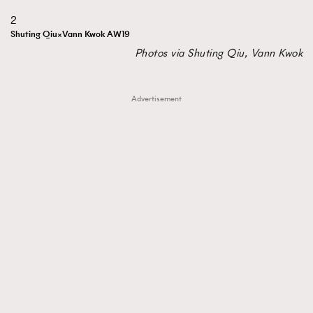
2
Shuting Qiu×Vann Kwok AW19
Photos via Shuting Qiu, Vann Kwok
Advertisement