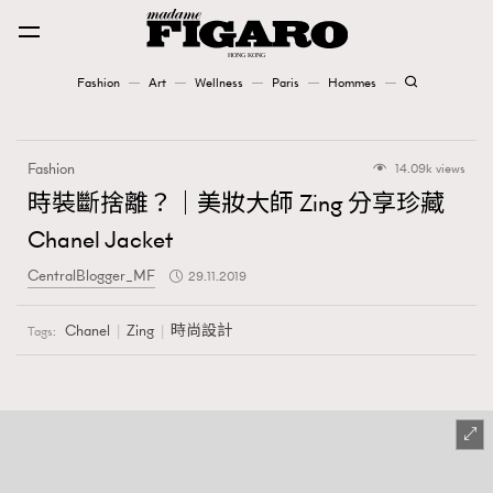
Fashion
Art
Wellness
Paris
Hommes
Fashion
Fashion
14.09k views
Art
時裝斷捨離？｜美妝大師 Zing 分享珍藏
Chanel Jacket
Wellness
CentralBlogger_MF
29.11.2019
Karena Lam is On Our Cover
Chanel
Zing
時尚設計
Tags:
Paris
Hommes