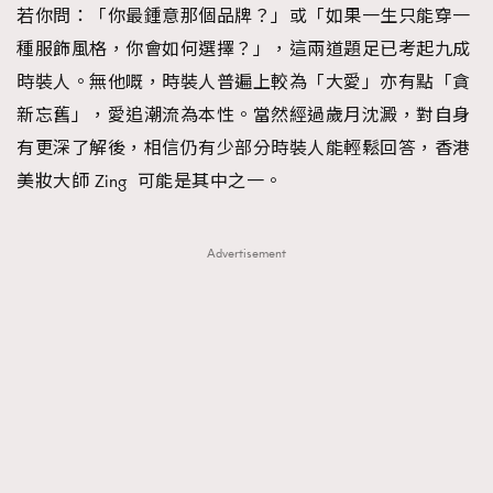
若你問：「你最鍾意那個品牌？」或「如果一生只能穿一
FigaroFrancais
41
種服飾風格，你會如何選擇？」，這兩道題足已考起九成
FigaroGadget
1
時裝人。無他嘅，時裝人普遍上較為「大愛」亦有點「貪
FigaroHealth
647
新忘舊」，愛追潮流為本性。當然經過歲月沈澱，對自身
FigaroHub
128
有更深了解後，相信仍有少部分時裝人能輕鬆回答，香港
FigaroIcon
68
法國五月French May專訪四位香港文藝代表
美妝大師 Zing 可能是其中之一。
FigaroInsight
156
FigaroIssue
271
Advertisement
FigaroJewellery
87
FigaroLifestyle
230
FigaroLove
89
FigaroMasterclass
20
FigaroMusic
90
FigaroStyle
89
#FigaroIssue 容祖兒封面專訪｜追逐歌手夢
FigaroSubculture
14