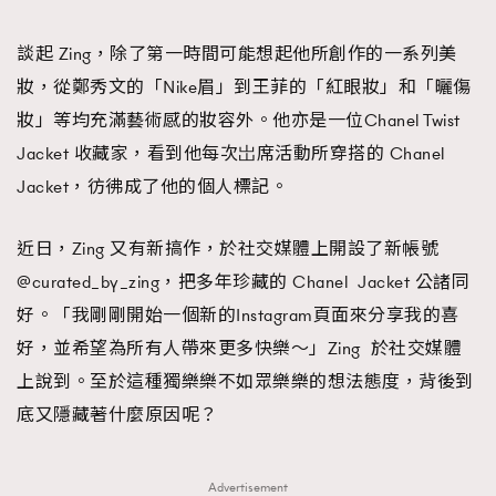
時裝心理學
2
當巨蟹座遇上處女座 Tyson Yoshi x 林家謙
談起 Zing，除了第一時間可能想起他所創作的一系列美
煲劇日常
334
妝，從鄭秀文的「Nike眉」到王菲的「紅眼妝」和「曬傷
玩物壯志
1
妝」等均充滿藝術感的妝容外。他亦是一位Chanel Twist
Jacket 收藏家，看到他每次岀席活動所穿搭的 Chanel
Jacket，彷彿成了他的個人標記。
近日，Zing 又有新搞作，於社交媒體上開設了新帳號
@curated_by_zing，把多年珍藏的 Chanel Jacket 公諸同
本人已詳閱並同意遵守本文列明條款及細則。 請瀏覽
好。「我剛剛開始一個新的Instagram頁面來分享我的喜
(
nmg.com.hk/privacy
) 閱讀本公司的私隱政策聲明。
好，並希望為所有人帶來更多快樂～」Zing 於社交媒體
本人願意接收新傳媒集團的最新消息及其他宣傳資訊，本人同意
新傳媒集團使用本人的個人資料於任何推廣用途。
上說到。至於這種獨樂樂不如眾樂樂的想法態度，背後到
底又隱藏著什麼原因呢？
TRENDING
AFrenchMind
DressLikeAParisienne
Advertisement