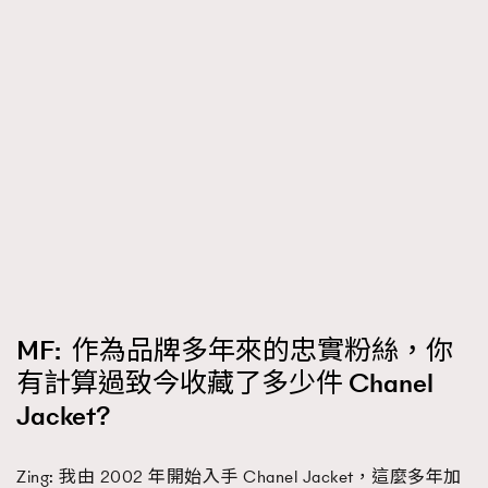
EmpowerF
FashionWeek
FigaroAesthetic
About us
Collaboration Opportunity
Disclaimer
Privacy
New Media Group
|
Madame Figaro editions:
France
|
Greece
|
Japan
|
Portugal
|
Spain
MF: 作為品牌多年來的忠實粉絲，你
有計算過致今收藏了多少件 Chanel
Jacket?
Zing: 我由 2002 年開始入手 Chanel Jacket，這麼多年加