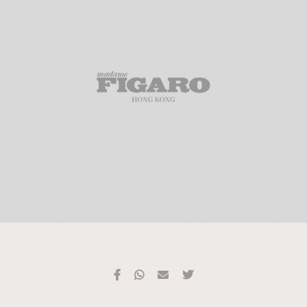
TRENDING
#FigaroExhibition 群星力撐MF X Leung Mo《See
AFrenchMind
3
You In My Dream》展覽
DressLikeAParisienne
1
EmpowerF
103
FashionWeek
191
FigaroAesthetic
308
FigaroAstrology
416
FigaroBeauty
424
FigaroBeautyRitual
7
FigaroCeleb
547
#FigaroExhibition Wyman 揭曉 Figaro Exhibition
FigaroCinéma
281
第二站！
FigaroDigitalCover
17
FigaroExhibition
12
FigaroExpert
1