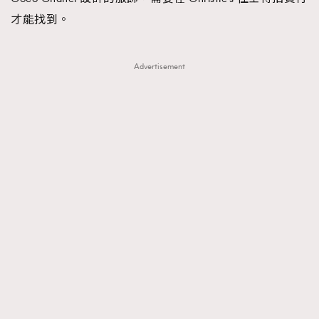
才能找到。
Advertisement
MF: 有沒有那一件 Chanel Jacket 對你
RECOMMENDED