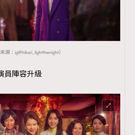
：ig@hikari_lightthenight）
演員陣容升級