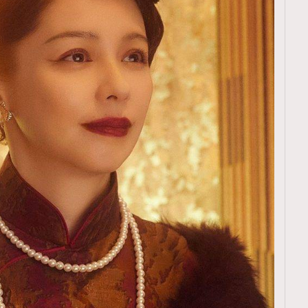
覽(
nmg.com.hk/privacy
) 閱讀本
資訊，本人同意新傳媒集團使用