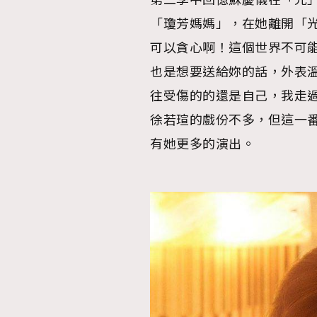
第二季中回憶蘇慶儀在「光
「瓊芳媽媽」，在她離開「
AFrenchMind
D
可以貪心啊！這個世界不可
也是想要送給妳的話，外表
往受傷的的還是自己，我走
徐若瑄的戲份不多，但這一
有她更多的演出。