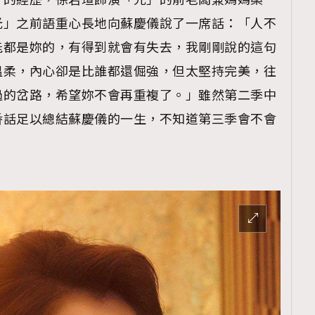
」的經歷，徐若瑄飾演「光」的前老闆兼媽媽桑
TRENDING
光」之前語重心長地向蘇慶儀說了一席話：「人不
ressLikeAParisienne
Empower
能都是妳的，有得到就會有失去，我剛剛說的這句
溫柔，內心卻是比誰都還倔強，但太堅持完美，往
FigaroAesthetic
過的岔路，希望妳不會再重複了。」雖然第二季中
番話足以總結蘇慶儀的一生，不知道第三季會不會