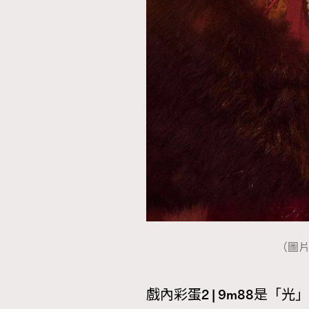
（圖片來源
戲內彩蛋
2 | 9m88是「