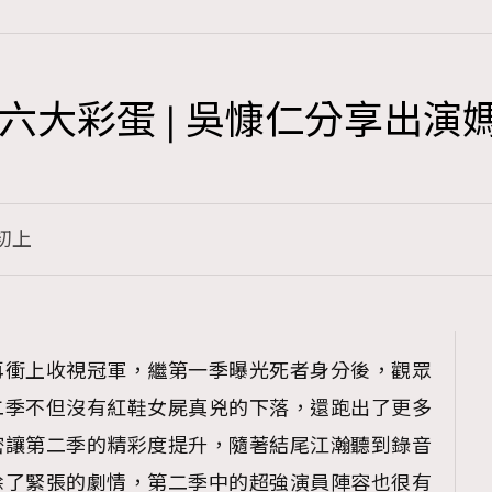
六大彩蛋 | 吳慷仁分享出演
TRENDING
3
AFrenchMind
初上
1
DressLikeAParisienne
103
EmpowerF
191
再衝上收視冠軍，繼第一季曝光死者身分後，觀眾
FashionWeek
二季不但沒有紅鞋女屍真兇的下落，還跑出了更多
308
FigaroAesthetic
密讓第二季的精彩度提升，隨著結尾江瀚聽到錄音
除了緊張的劇情，第二季中的超強演員陣容也很有