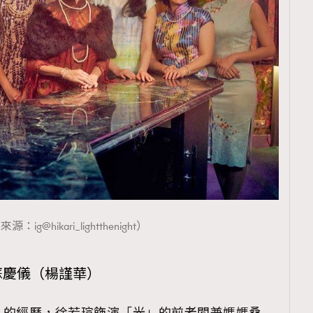
：ig@hikari_lightthenight）
攜蘇慶儀（楊謹華）