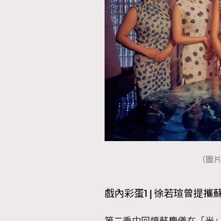
（圖片來源
戲內彩蛋1 | 徐若瑄曾提