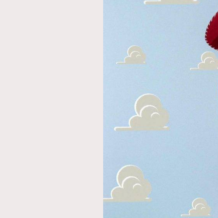
AFrenchMind
D