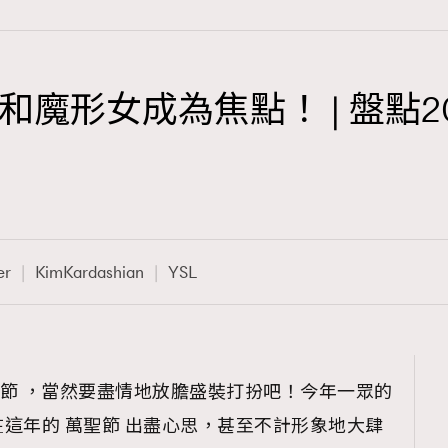
魔形女成為焦點！ | 盤點2
TRENDING
3
AFrenchMind
1
DressLikeAParisienne
er
KimKardashian
YSL
103
EmpowerF
191
FashionWeek
308
FigaroAesthetic
萬聖節 ，當然要盡情地放膽盛裝打扮吧！今年一眾的
這年的 萬聖節 出盡心思，甚至不計形象地大肆