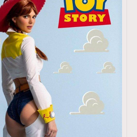
TRENDING
ressLikeAParisienne
Empower
FigaroAesthetic