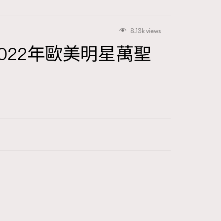
8.13k views
022年歐美明星萬聖
416
FigaroAstrology
424
FigaroBeauty
7
FigaroBeautyRitual
547
FigaroCeleb
281
FigaroCinéma
17