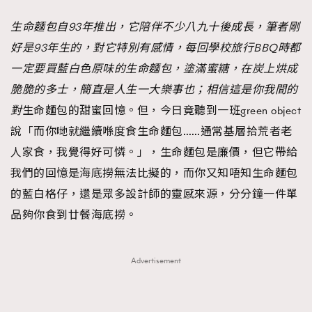
FigaroFrancais
41
生命麵包自93年推出，它陪伴不少八九十後成長，筆者剛
FigaroGadget
1
好是93年生的，對它特別有感情，每回學校旅行BBQ時都
FigaroHealth
647
一定要買藍白色原味的生命麵包，塗滿蜜糖，在炭上烘成
FigaroHub
128
脆脆的多士，簡直是人生一大樂事也；相信這是你我間的
FigaroIcon
68
對
生命麵包的甜蜜回憶。但，今日竟聽到一班green object
法國五月French May專訪四位香港文藝代表
FigaroInsight
156
說「而你哋就繼續喺度食生命麵包……通常基層拾荒者老
FigaroIssue
271
人家食，我覺得好可憐。」，生命麵包是廉價，但它帶給
FigaroJewellery
87
我們的回憶是海底撈無法比擬的，而你又知唔知生命麵包
FigaroLifestyle
230
的藍白格仔，還是眾多設計師的靈感來源，分分鐘一件單
FigaroLove
89
品夠你食到廿餐海底撈。
FigaroMasterclass
20
FigaroMusic
90
Advertisement
FigaroStyle
89
#FigaroIssue 容祖兒封面專訪｜追逐歌手夢
FigaroSubculture
14