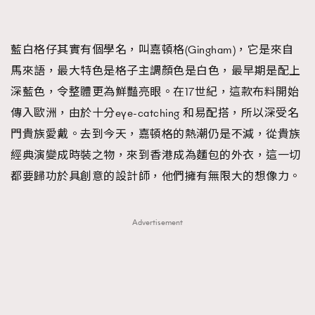
About us
Collaboration Opportunity
Disclaimer
Privacy
New Media Group
|
Madame Figaro editions:
France
|
Greece
藍白格仔其實有個學名，叫嘉頓格(Gingham)，它是來自
|
Japan
|
Portugal
|
Spain
馬來語，最大特色是格子主調顏色是白色，最早期是配上
深藍色，令整體更為鮮豔亮眼。在17世紀，這款布料開始
傳入歐洲，由於十分eye-catching 和易配搭，所以深受名
門貴族愛戴。去到今天，嘉頓格的熱潮仍是不減，從貴族
經典演變成時裝之物，來到香港成為麵包的外衣，這一切
都要歸功於具創意的設計師，他們擁有無限大的想像力。
Advertisement