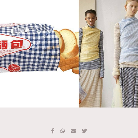
TRENDING
#FigaroExhibition 群星力撐MF X Leung Mo《See
AFrenchMind
3
You In My Dream》展覽
DressLikeAParisienne
1
EmpowerF
103
FashionWeek
191
FigaroAesthetic
308
FigaroAstrology
416
FigaroBeauty
424
FigaroBeautyRitual
7
FigaroCeleb
547
#FigaroExhibition Wyman 揭曉 Figaro Exhibition
FigaroCinéma
281
第二站！
FigaroDigitalCover
17
FigaroExhibition
12
FigaroExpert
1