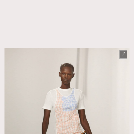
AFrenchMind
DressLikeAParisienne
EmpowerF
FashionWeek
FigaroAesthetic