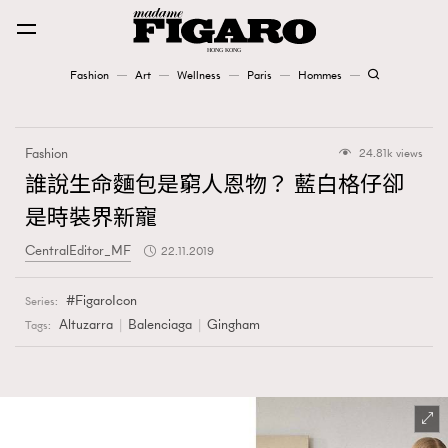
Fashion
Art
Wellness
Paris
Hommes
Fashion
Fashion
24.81k views
Art
誰說生命麵包是窮人恩物？ 藍白格仔卻
是時裝界新寵
Wellness
CentralEditor_MF
22.11.2019
Karena Lam is On Our Cover
FigaroIcon
Series:
Paris
Altuzarra
Balenciaga
Gingham
Tags:
Hommes