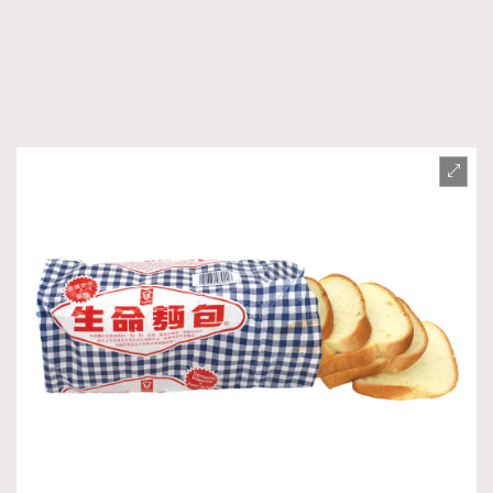
時裝心理學
2
當巨蟹座遇上處女座 Tyson Yoshi x 林家謙
煲劇日常
334
玩物壯志
1
本人已詳閱並同意遵守本文列明條款及細則。 請瀏覽
(
nmg.com.hk/privacy
) 閱讀本公司的私隱政策聲明。
本人願意接收新傳媒集團的最新消息及其他宣傳資訊，本人同意
新傳媒集團使用本人的個人資料於任何推廣用途。