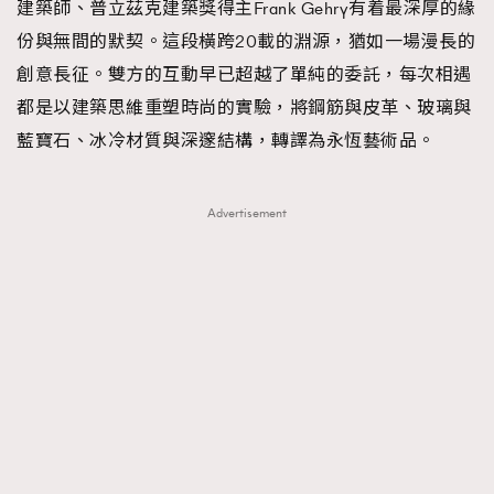
建築師、普立茲克建築獎得主Frank Gehry有着最深厚的緣
份與無間的默契。這段橫跨20載的淵源，猶如一場漫長的
創意長征。雙方的互動早已超越了單純的委託，每次相遇
都是以建築思維重塑時尚的實驗，將鋼筋與皮革、玻璃與
藍寶石、冰冷材質與深邃結構，轉譯為永恆藝術品。
Advertisement