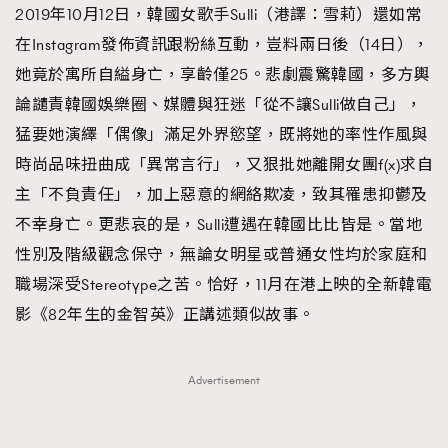
2019年10月12日，韓國女歌手Sulli（港譯：雪莉）還如常
FigaroFrancais
41
在Instagram發佈資訊跟粉絲互動，豈料兩日後（14日），
FigaroGadget
1
她竟於寓所自縊身亡，享齡僅25。悲劇震驚韓國，多方輿
FigaroHealth
647
論譴責韓國娛樂圈、媒體與狂迷「從不讓Sulli做自己」，
FigaroHub
128
猛要她演繹「偶像」滿足外界慾望，既將她的率性作風與
FigaroIcon
68
法國五月French May專訪四位香港文藝代表
時尚品味扭曲成「異常言行」，又狠批她離開女團f(x)求自
FigaroInsight
156
主「不負責任」，加上惡意的網絡欺凌，致其罹患抑鬱及
FigaroIssue
271
不幸身亡。更悲哀的是，Sulli遭遇在韓國比比皆是。當地
FigaroJewellery
87
性別及階級觀念保守，無論女明星或普通女性均於家庭和
FigaroLifestyle
230
職場深受Stereotype之苦。恰好，11月在港上映的全新韓電
FigaroLove
89
影《82年生的金智英》正講述類似故事。
FigaroMasterclass
20
FigaroMusic
90
Advertisement
FigaroStyle
89
#FigaroIssue 容祖兒封面專訪｜追逐歌手夢
FigaroSubculture
14