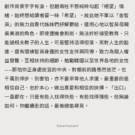
創作背景字字有淚，但趙南柱不想純粹勾起「絕望」情
緒，始終想給讀者留一絲「希望」。故此她不單以「金智
英」的無力自責代姊妹們紓解鬱結，還用心地以智英母親
吳美淑的角色，即使遭機會剝削，無法好好接受教育、只
能過相夫教子的人生，可是堅持活得坦蕩、笑對人生的豁
達，還有環繞智英身邊的女性友伴與同僚，致力為個人權
益發聲、互相扶持的細節，勉勵韓國以至世界各地的女性
——那怕你正身處迷宮的中央，對眼前的路悵然迷茫，也
千萬別停步、別害怕，亦不要呆等他人求援，最重要的是
相信自己、忠於本心，做出喜愛和相信的抉擇。「出口」
一直都在，只是有些人找得快些、有些找得慢些，但無論
如何，你繼續走的話，最後總能尋見。
Advertisement