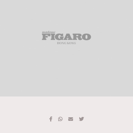
TRENDING
#FigaroExhibition 群星力撐MF X Leung Mo《See
AFrenchMind
3
You In My Dream》展覽
DressLikeAParisienne
1
EmpowerF
103
FashionWeek
191
FigaroAesthetic
308
FigaroAstrology
415
FigaroBeauty
424
FigaroBeautyRitual
7
FigaroCeleb
547
#FigaroExhibition Wyman 揭曉 Figaro Exhibition
FigaroCinéma
281
第二站！
FigaroDigitalCover
17
FigaroExhibition
12
FigaroExpert
1