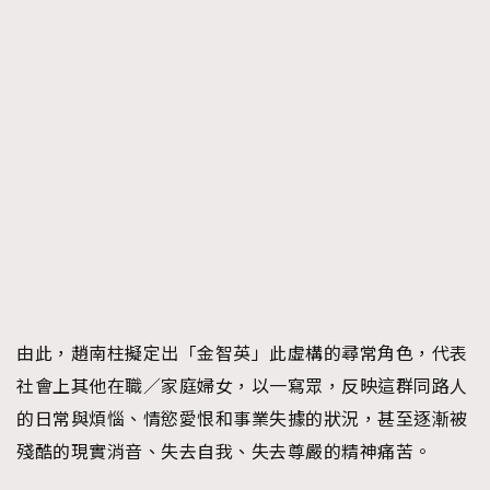
AFrenchMind
DressLikeAParisienne
EmpowerF
FashionWeek
FigaroAesthetic
由此，趙南柱擬定出「金智英」此虛構的尋常角色，代表
社會上其他在職／家庭婦女，以一寫眾，反映這群同路人
的日常與煩惱、情慾愛恨和事業失據的狀況，甚至逐漸被
殘酷的現實消音、失去自我、失去尊嚴的精神痛苦。