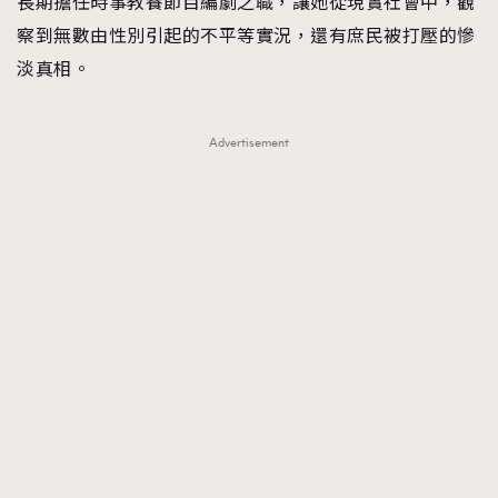
長期擔任時事教養節目編劇之職，讓她從現實社會中，觀
察到無數由性別引起的不平等實況，還有庶民被打壓的慘
淡真相。
Advertisement