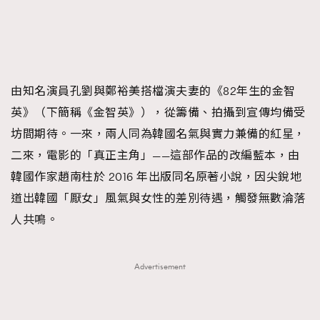
About us
Collaboration Opportunity
Disclaimer
Privacy
New Media Group
|
Madame Figaro editions:
France
|
Greece
|
Japan
|
Portugal
|
Spain
由知名演員孔劉與鄭裕美搭檔演夫妻的《82年生的金智
英》（下簡稱《金智英》），從籌備、拍攝到宣傳均備受
坊間期待。一來，兩人同為韓國名氣與實力兼備的紅星，
二來，電影的「真正主角」——這部作品的改編藍本，由
韓國作家趙南柱於 2016 年出版同名原著小說，因尖銳地
道出韓國「厭女」風氣與女性的差別待遇，觸發無數淪落
人共鳴。
Advertisement