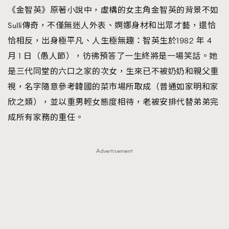
《金智英》原著小說中，虛構的女主角金智英的背景不如
Sulli傳奇，不僅無迷人外表、婀娜身材和出眾才藝，還恰
恰相反，出身極平凡、人生極無趣：智英生於1982 年 4
月 1 日（愚人節），彷彿預答了一生終將是一場笑話。她
是三代同堂的六口之家的次女，生來已不被奶奶和親父重
視，名字隨意參考韓國的菜市場所取成（普通如家明和家
欣之類），並以重男輕女態度相待，老被安排代替弟弟完
成所有家務的重任。
Advertisement