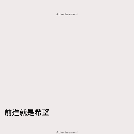
Advertisement
前進就是希望
Advertisement
TRENDING