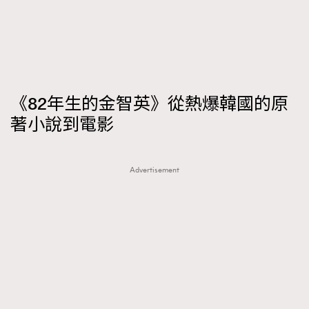
時裝心理學
2
當巨蟹座遇上處女座 Tyson Yoshi x 林家謙
煲劇日常
334
玩物壯志
1
《82年生的金智英》從熱爆韓國的原
著小說到電影
Advertisement
本人已詳閱並同意遵守本文列明條款及細則。 請瀏覽
(
nmg.com.hk/privacy
) 閱讀本公司的私隱政策聲明。
本人願意接收新傳媒集團的最新消息及其他宣傳資訊，本人同意
新傳媒集團使用本人的個人資料於任何推廣用途。