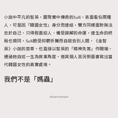
小說中平凡的智英，跟現實中傳奇的Sulli，表面看似兩種
人，可是因「韓國女性」身分而連結，雙方同樣面對無法
忠於自己、只得假面迎人、備受誤解的命運，連生命的終
局也類同，Sulli飽受抑鬱折騰而自殺告別人間，《金智
英》小說的首章，也直接以智英的「精神失常」作開端，
通過她自述一生為敘事角度，借其個人苦況側面書寫出當
代韓國女性的真實處境。
我們不是「媽蟲」
Advertisement