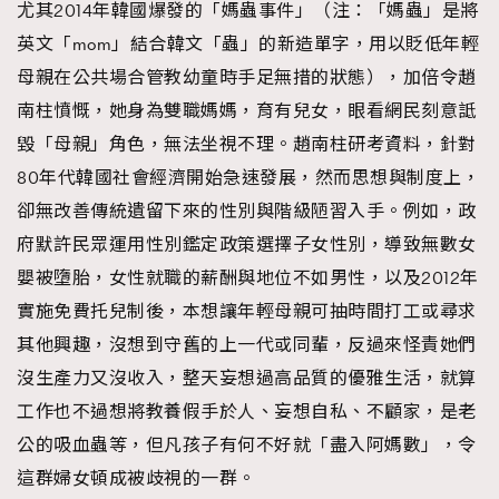
尤其2014年韓國爆發的「媽蟲事件」（注：「媽蟲」是將
英文「mom」結合韓文「蟲」的新造單字，用以貶低年輕
母親在公共場合管教幼童時手足無措的狀態），加倍令趙
南柱憤慨，她身為雙職媽媽，育有兒女，眼看網民刻意詆
毀「母親」角色，無法坐視不理。趙南柱研考資料，針對
80年代韓國社會經濟開始急速發展，然而思想與制度上，
卻無改善傳統遺留下來的性別與階級陋習入手。例如，政
府默許民眾運用性別鑑定政策選擇子女性別，導致無數女
嬰被墮胎，女性就職的薪酬與地位不如男性，以及2012年
實施免費托兒制後，本想讓年輕母親可抽時間打工或尋求
其他興趣，沒想到守舊的上一代或同輩，反過來怪責她們
沒生產力又沒收入，整天妄想過高品質的優雅生活，就算
工作也不過想將教養假手於人、妄想自私、不顧家，是老
公的吸血蟲等，但凡孩子有何不好就「盡入阿媽數」，令
這群婦女頓成被歧視的一群。