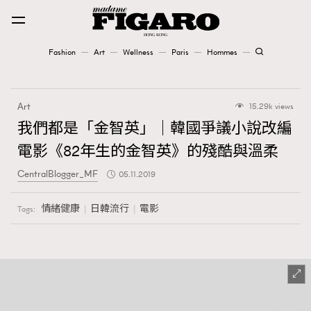
Fashion
Art
Wellness
Paris
Hommes
Fashion
Art
15.29k views
Art
我們都是「金智英」｜韓國爭議小說改編
電影《82年生的金智英》的殘酷與溫柔
Wellness
CentralBlogger_MF
05.11.2019
Karena Lam is On Our Cover
情緒健康
日韓流行
電影
Tags:
Paris
Hommes