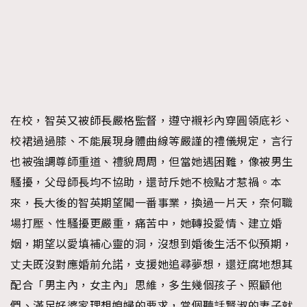
在校，智英又被師長嚴格監督，遵守襯衫內穿圓領底衫、
校裙過過膝、不能展現身體曲線等嚴謹的禮儀規定，言行
也被強調尊師重道、禮貌周周，但當她遇困難，像被男生
騷擾，父母師長均不協助，還苛斥她不檢點才惹禍。本
來，長大後的智英期望闖一番事業，換過一片天，奈何職
場打壓、性騷擾更嚴重，痛苦中，她轉投愛情、建立婚
姻，期望以愛填補心靈的洞，沒想到婚後生活不似預期，
丈夫既沒對應婚前允諾，支援她追尋夢想，還迂腐地想其
配合「男主內，女主內」思維，多生幾個孩子、照顧他
們、滿足好婆家理想媳婦的要求，當個聽話賢淑的妻子就