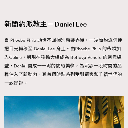
時裝心理學
2
當巨蟹座遇上處女座 Tyson Yoshi x 林家謙
煲劇日常
334
新簡約派教主－Daniel Lee
玩物壯志
1
自 Phoebe Philo 頭也不回揮別時裝界後，一眾簡約派信徒
把目光轉移至 Daniel Lee 身上。由Phoebe Philo 的帶領加
入Céline，到現在獨擔大旗成為 Bottega Veneta 的創意總
監，Daniel 自成一一派的簡約美學，為沉靜一段時間的品
牌注入了新動力，其首個時裝系列受到顧客和千禧世代的
本人已詳閱並同意遵守本文列明條款及細則。 請瀏覽
一致好評。
(
nmg.com.hk/privacy
) 閱讀本公司的私隱政策聲明。
本人願意接收新傳媒集團的最新消息及其他宣傳資訊，本人同意
新傳媒集團使用本人的個人資料於任何推廣用途。