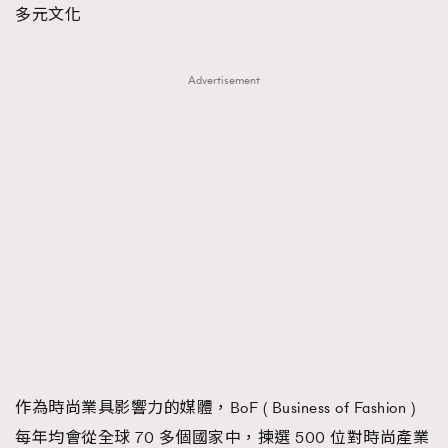
多元文化
FigaroFrancais
41
FigaroGadget
1
FigaroHealth
Advertisement
647
FigaroHub
128
FigaroIcon
68
法國五月French May專訪四位香港文藝代表
FigaroInsight
156
FigaroIssue
271
FigaroJewellery
87
FigaroLifestyle
230
FigaroLove
89
FigaroMasterclass
20
FigaroMusic
90
FigaroStyle
89
作為時尚業具影響力的媒體，BoF ( Business of Fashion )
#FigaroIssue 容祖兒封面專訪｜追逐歌手夢
FigaroSubculture
14
每年均會從全球 70 多個國家中，揀選 500 位對時尚產業