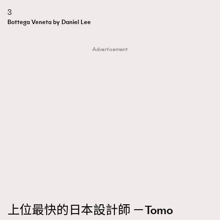
3
Bottega Veneta by Daniel Lee
Advertisement
上位最快的日本設計師 －Tomo