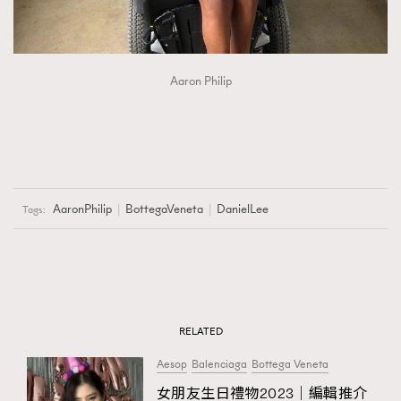
Aaron Philip
AaronPhilip
BottegaVeneta
DanielLee
Tags:
RELATED
Aesop
Balenciaga
Bottega Veneta
女朋友生日禮物2023｜編輯推介