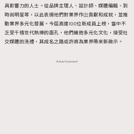
FigaroTalk
48
具影響力的人士。從品牌主理人、設計師、媒體編輯、到
FigaroWatch
83
時尚明星等，以此表揚他們對業界作岀貢獻和成就，並推
Grooming&Fitness
38
動業界多元化發展。今屆高達100位新成員上榜，當中不
HommesFashion
2
乏受千禧世代熱捧的面孔，他們擁抱多元化文化，接受社
HommeStyle
132
交媒體的洗禮，其成名之路或許將為業界帶來新啟示。
NoBagNoLife
349
People
53
Advertisement
#FigaroIssue 專訪陳漢娜Hanna與Takuro｜模特
TheFrenchWay
145
情侶談愛情
VAxChowSangSang
4
WatchesWonder&Beyond
21
WatchesWonder&Beyond
1
向ChanelN°5致敬
1
大時代小事情
42
時尚熱話
537
時尚配飾
297