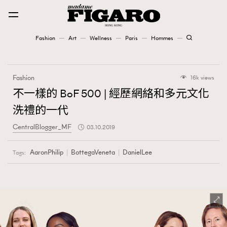
Fashion
Art
Wellness
Paris
Hommes
Fashion
Fashion
16k views
Art
不一樣的 BoF 500 | 經歷網絡和多元文化
洗禮的一代
Wellness
CentralBlogger_MF
03.10.2019
Karena Lam is On Our Cover
AaronPhilip
BottegaVeneta
DanielLee
Tags:
Paris
Hommes