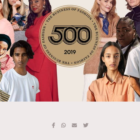
TRENDING
#FigaroExhibition 群星力撐MF X Leung Mo《See
AFrenchMind
3
You In My Dream》展覽
DressLikeAParisienne
1
EmpowerF
103
FashionWeek
191
FigaroAesthetic
308
FigaroAstrology
417
FigaroBeauty
424
FigaroBeautyRitual
7
FigaroCeleb
547
#FigaroExhibition Wyman 揭曉 Figaro Exhibition
FigaroCinéma
281
第二站！
FigaroDigitalCover
17
FigaroExhibition
12
FigaroExpert
1