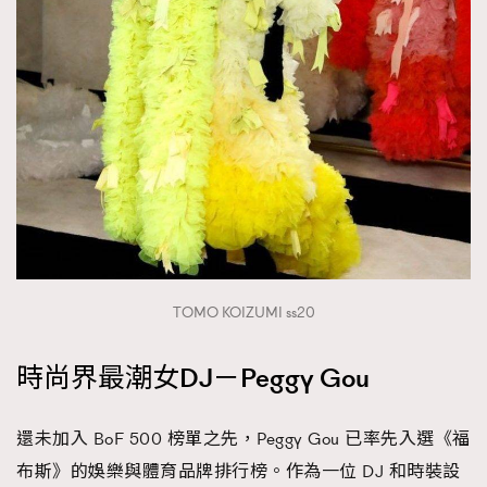
TOMO KOIZUMI ss20
TRENDING
時尚界最潮女DJ－Peggy Gou
AFrenchMind
DressLikeAParisienne
還未加入 BoF 500 榜單之先，Peggy Gou 已率先入選《福
EmpowerF
FashionWeek
FigaroAesthetic
布斯》的娛樂與體育品牌排行榜。作為一位 DJ 和時裝設