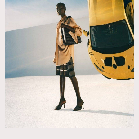
About us
Collaboration Opportunity
Disclaimer
Privacy
New Media Group
|
Madame Figaro editions:
France
|
Greece
|
Japan
|
Portugal
|
Spain