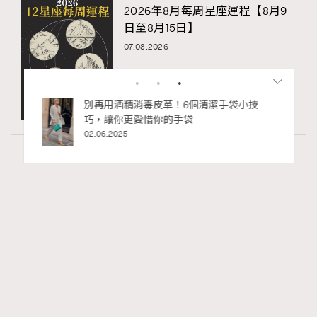
2026年8月每周星座運程【8月9
日至8月15日】
07.08.2026
私藏的顯
別再用酒精消毒皮革！6個清潔手袋小技
巧，讓你更愛惜你的手袋
02.06.2025
Article
4.99k views
二十載建築長征：Louis Vuitton與Frank Gehry
RECOMMENDED
的美學對話錄
Tony Lee
06.05.2026
FigaroInsight
Series:
ArtBasel
FrankGehry
LouisVuitton