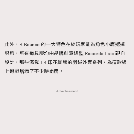
時裝心理學
2
當巨蟹座遇上處女座 Tyson Yoshi x 林家謙
煲劇日常
334
玩物壯志
1
此外，B Bounce 的一大特色在於玩家能為角色小鹿選擇
服飾，所有道具服均由品牌創意總監 Riccardo Tisci 親自
設計，那些滿載 TB 印花圖騰的羽絨外套系列，為這款線
上遊戲增添了不少時尚度。
本人已詳閱並同意遵守本文列明條款及細則。 請瀏覽
(
nmg.com.hk/privacy
) 閱讀本公司的私隱政策聲明。
Advertisement
本人願意接收新傳媒集團的最新消息及其他宣傳資訊，本人同意
新傳媒集團使用本人的個人資料於任何推廣用途。
TRENDING
AFrenchMind
DressLikeAParisienne
EmpowerF
FashionWeek
FigaroAesthetic