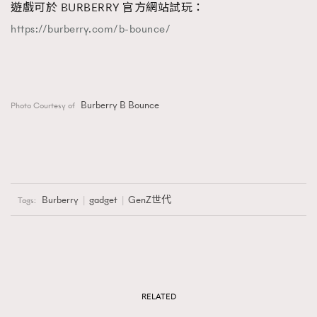
遊戲可於 BURBERRY 官方網站試玩：
https://burberry.com/b-bounce/
Burberry B Bounce
Photo Courtesy of
Burberry
gadget
GenZ世代
Tags:
RELATED