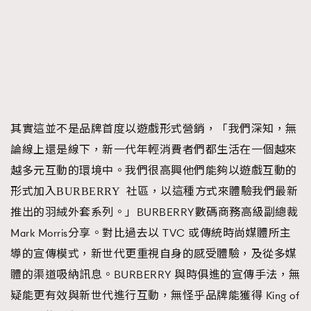
About us
Collaboration Opportunity
Disclaimer
Privacy
New Media Group
|
Madame Figaro editions:
France
|
Greece
|
Japan
|
Portugal
|
Spain
其實這並不是品牌首度以遊戲形式營銷，「我們深知，無
論線上還是線下，新一代年輕消費者們都生活在一個越來
越多元互動的環境中。我們很高興他們能夠以遊戲互動的
形式加入
社區，以這種方式來體驗我們最新
BURBERRY
推出的羽絨外套系列。」BURBERRY數碼商務高級副總裁
Mark Morris分享。對比過去以 TVC 或傳統時尚媒體所主
導的宣傳模式，新世代更重視自身的感受體驗，及從多媒
體的渠道吸納訊息。BURBERRY 與時俱進的宣傳手法，無
疑能更有效與新世代進行互動，無怪乎品牌能獲得 King of