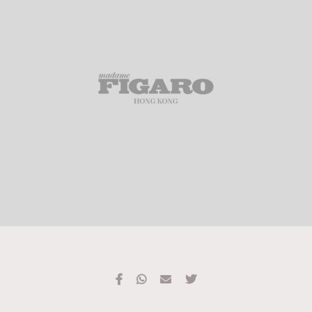
TRENDING
#FigaroExhibition 群星力撐MF X Leung Mo《See
AFrenchMind
3
You In My Dream》展覽
DressLikeAParisienne
1
EmpowerF
103
FashionWeek
191
FigaroAesthetic
308
FigaroAstrology
416
FigaroBeauty
424
FigaroBeautyRitual
7
FigaroCeleb
547
#FigaroExhibition Wyman 揭曉 Figaro Exhibition
FigaroCinéma
281
第二站！
FigaroDigitalCover
17
FigaroExhibition
12
FigaroExpert
1