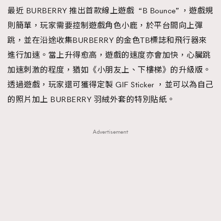
FigaroTalk
48
最近 BURBERRY 推出首款線上遊戲 “B Bounce” ，遊戲規
FigaroWatch
83
則簡單，玩家需要控制遊戲角色小鹿，於平台間向上彈
Grooming&Fitness
38
跳，並在沿途收集BURBERRY 的金色TB標誌和飛行器來
HommesFashion
2
進行加速。當上升得愈高，遊戲的速度亦會加快，心臟跳
HommeStyle
132
加速刺激的程度，猶如《小朋友上、下樓梯》的升級版。
NoBagNoLife
349
透過遊戲，玩家還可獲得定製 GIF Sticker ，並可以為自己
People
53
的照片加上 BURBERRY 羽絨外套的特別貼紙。
#FigaroIssue 專訪陳漢娜Hanna與Takuro｜模特
TheFrenchWay
145
情侶談愛情
VAxChowSangSang
4
Advertisement
WatchesWonder&Beyond
21
WatchesWonder&Beyond
1
向ChanelN°5致敬
1
大時代小事情
42
時尚熱話
537
時尚配飾
297