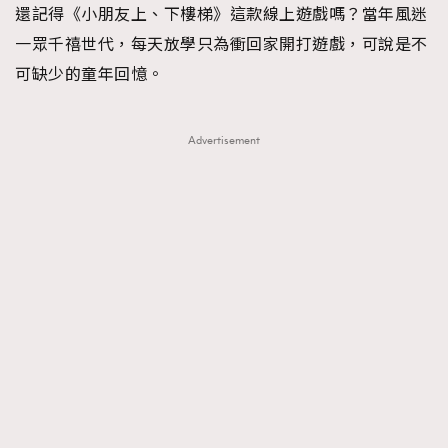
還記得《小朋友上、下樓梯》這款線上遊戲嗎？當年風迷
FigaroFrancais
41
一眾千禧世代，每天放學只為衝回家開打遊戲，可說是不
FigaroGadget
1
可缺少的童年回憶。
FigaroHealth
647
FigaroHub
128
Advertisement
FigaroIcon
68
法國五月French May專訪四位香港文藝代表
FigaroInsight
156
FigaroIssue
271
FigaroJewellery
87
FigaroLifestyle
230
FigaroLove
89
FigaroMasterclass
20
FigaroMusic
90
FigaroStyle
89
#FigaroIssue 容祖兒封面專訪｜追逐歌手夢
FigaroSubculture
14