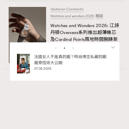
Vacheron Constantin
Watches and wonders 2026
腕錶
Watches and Wonders 2026: 江詩
丹頓Overseas系列推出超薄機芯
及Cardinal Points兩地時間腕錶新
作
06.08.2026
不是真的瘦 ? 時尚博主私藏的顯
別再用酒精消毒皮革！6個
術大公開
巧，讓你更愛惜你的手袋
25
02.06.2025
Article
4.86k views
二十載建築長征：Louis Vuitton與Frank Gehry
RECOMMENDED
的美學對話錄
Tony Lee
06.05.2026