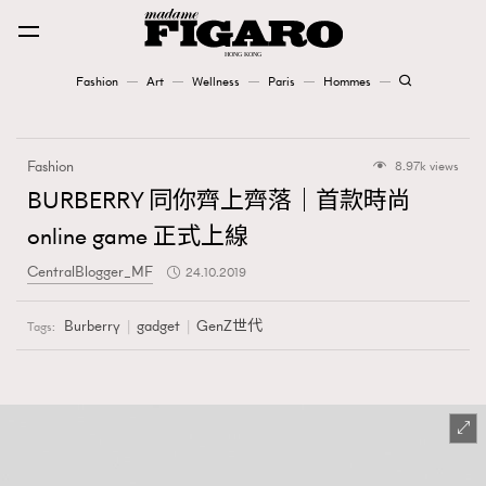
Fashion
Art
Wellness
Paris
Hommes
Fashion
Fashion
8.97k views
Art
BURBERRY 同你齊上齊落｜首款時尚
online game 正式上線
Wellness
CentralBlogger_MF
24.10.2019
Karena Lam is On Our Cover
Burberry
gadget
GenZ世代
Tags:
Paris
Hommes