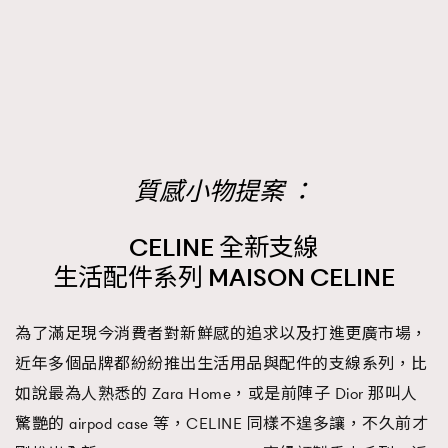
FigaroTalk
48
FigaroWatch
83
Grooming&Fitness
38
HommesFashion
2
HommeStyle
132
NoBagNoLife
349
質感小物提案 ：
People
53
#FigaroIssue 專訪陳漢娜Hanna與Takuro｜模特
TheFrenchWay
145
情侶談愛情
CELINE 全新支線
VAxChowSangSang
4
生活配件系列 MAISON CELINE
WatchesWonder&Beyond
21
WatchesWonder&Beyond
1
為了滿足現今消費者對新鮮感的追求以及打進更廣市場，
向ChanelN°5致敬
1
近年多個品牌都紛紛推出生活用品與配件的支線系列，比
大時代小事情
42
如說最為人熟悉的 Zara Home，或是前陣子 Dior 那叫人
時尚熱話
537
驚艷的 airpod case 等，CELINE 同樣不遑多讓，不久前才
時尚配飾
297