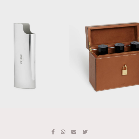
TRENDING
#FigaroExhibition 群星力撐MF X Leung Mo《See
AFrenchMind
3
You In My Dream》展覽
DressLikeAParisienne
1
EmpowerF
103
FashionWeek
191
FigaroAesthetic
308
FigaroAstrology
415
FigaroBeauty
424
FigaroBeautyRitual
7
FigaroCeleb
547
#FigaroExhibition Wyman 揭曉 Figaro Exhibition
FigaroCinéma
281
第二站！
FigaroDigitalCover
17
FigaroExhibition
12
FigaroExpert
1