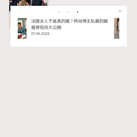
私藏的顯
別再用酒精消毒皮革！6個清潔手袋小技
巧，讓你更愛惜你的手袋
02.06.2025
Article
4.86k views
二十載建築長征：Louis Vuitton與Frank Gehry
RECOMMENDED
的美學對話錄
Tony Lee
06.05.2026
FigaroInsight
Series:
ArtBasel
FrankGehry
LouisVuitton
Tags: