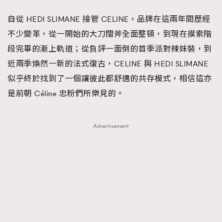
FigaroFrancais
41
自從 HEDI SLIMANE 接管 CELINE，品牌在這兩年間歷經
FigaroGadget
1
不少變革，從一開始的大刀闊斧全面整頓，到現在摸索階
FigaroHealth
647
段完畢的漸上軌道；從負評一面倒的首季派對辣妹裝，到
FigaroHub
128
近兩季煥然一新的法式復古，CELINE 與 HEDI SLIMANE
FigaroIcon
68
似乎終於找到了一個讓彼此都舒適的共存模式，相信這亦
法國五月French May專訪四位香港文藝代表
FigaroInsight
156
是前朝 Céline 忠粉們所樂見的。
FigaroIssue
271
FigaroJewellery
87
Advertisement
FigaroLifestyle
230
FigaroLove
89
FigaroMasterclass
20
FigaroMusic
90
FigaroStyle
89
#FigaroIssue 容祖兒封面專訪｜追逐歌手夢
FigaroSubculture
14