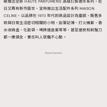
剛推出全新 HAUTE PARFUMERIE 高級訂製香水系列，近
時裝心理學
2
日又再有新作面世，宣佈推出生活配件系列 MAISON
當巨蟹座遇上處女座 Tyson Yoshi x 林家謙
煲劇日常
334
CELINE，以品牌在 1970 年代的商品設計為靈感，販售多
玩物壯志
1
款與日常生活密切相關的小物，如筆記簿、打火機套、香
水收納盒、化妝袋、啤牌連皮套等等，甚至連梳和剃鬚刀
都一應俱全，實在叫人很難不心動。
Advertisement
本人已詳閱並同意遵守本文列明條款及細則。 請瀏覽
(
nmg.com.hk/privacy
) 閱讀本公司的私隱政策聲明。
本人願意接收新傳媒集團的最新消息及其他宣傳資訊，本人同意
新傳媒集團使用本人的個人資料於任何推廣用途。