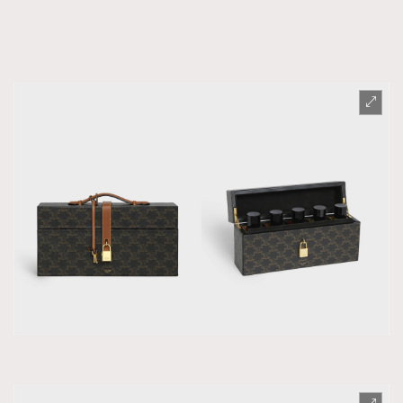
About us
Collaboration Opportunity
Disclaimer
Privacy
New Media Group
|
Madame Figaro editions:
France
|
Greece
|
Japan
|
Portugal
|
Spain