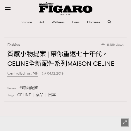
Fashion
Art
Wellness
Paris
Hommes
Fashion
Fashion
9.18k views
Art
質感小物提案 | 帶你重返七十年代，
CELINE全新配件系列MAISON CELINE
Wellness
CentralEditor_MF
04.12.2019
Karena Lam is On Our Cover
時尚配飾
Series:
Paris
CELINE
家品
日本
Tags:
Hommes