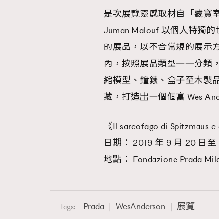
是次展覽靈感取材自「藏寶室」(Wun
Juman Malouf 以個
的展品，以不合常規的展示
內，按照展品類型一一分類
縮模型、鐘錶、盒子至木製
藏，打造岀一個個富 Wes An
《Il sarcofago di Spitzmaus e
日期： 2019 年 9 月 20 日至 2
地點： Fondazione Prada Milan
Prada
WesAnderson
展覽
Tags:
本人已詳閱並同意遵守本文列明條款及細則。 請瀏