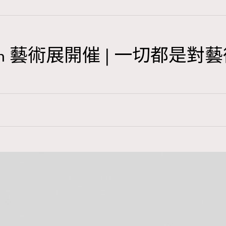
TRENDING
3
AFrenchMind
derson 藝術展開催 | 一切都是
1
DressLikeAParisienne
103
EmpowerF
191
FashionWeek
308
FigaroAesthetic