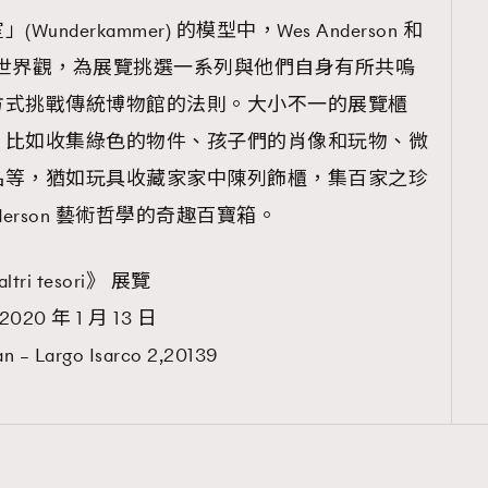
derkammer) 的模型中，Wes Anderson 和
人特獨的世界觀，為展覽挑選一系列與他們自身有所共嗚
方式挑戰傳統博物館的法則。大小不一的展覽櫃
，比如收集綠色的物件、孩子們的肖像和玩物、微
品等，猶如玩具收藏家家中陳列飾櫃，集百家之珍
derson 藝術哲學的奇趣百寶箱。
 altri tesori》 展覽
020 年 1 月 13 日
 – Largo Isarco 2,20139
覽(
nmg.com.hk/privacy
) 閱讀本