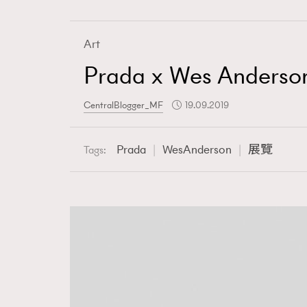
Fashion
Art
Art
Prada x Wes An
CentralBlogger_MF
19.09.2019
Wellness
Prada
WesAnderson
展覽
Tags:
Paris
Hommes