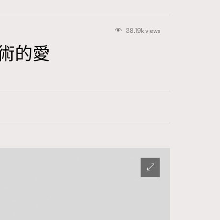
416
FigaroAstrology
38.19k views
對藝術的愛
424
FigaroBeauty
7
FigaroBeautyRitual
547
FigaroCeleb
281
FigaroCinéma
17
FigaroDigitalCover
12
FigaroExhibition
1
FigaroExpert