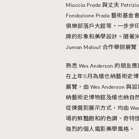
Miuccia Prada 與丈夫 Pat
Fondazione Prada 藝術
俱樂部落戶大館等，一步步
牌的形象和美學設計。隨著米蘭時
Juman Malouf 合作舉
熟悉 Wes Anderson
在上年11月為維也納藝術史博
展覽，由 Wes Anderson 
納藝術史博物館及維也納自然
AFrenchMind
D
從揀選到展示方式，均由 Wes An
場的鮮豔飽和的色調、奇特怪異的
強烈的個人電影美學風格。