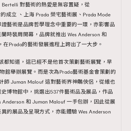
rizio Bertelli 對藝術的熱愛是無容置疑，從
基金會的成立 、上海 Prada 榮宅藝術展、Prada Mode
印證藝術是品牌哲學理念中重要的一環，亦影響品
裝周開幕，品牌就推出 Wes Anderson 和
辦展覽，在Prada的藝術發展進程上跨出了一大步。
 的朋友應該都知道，這已經不是他首次策劃藝術展覽，早
物館舉辦展覽。而是次為Prada藝術基金會策劃的
TRENDING
與設計師 Juman Malouf 這對藝術界神鵰俠侶，從維也
史博物館中，挑選出537件藝術品及展品，作品
ressLikeAParisienne
Empower
derson 和 Juman Malouf 一手包辦，因此從展
FigaroAesthetic
展品及呈現方式，亦能體驗 Wes Anderson