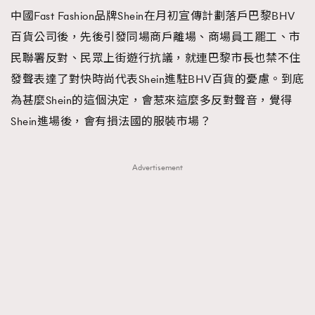
中國Fast Fashion品牌Shein在月初宣傳計劃落戶巴黎BHV
TRENDING
百貨公司後，先後引發同場商戶離場、商場員工罷工、市
#FigaroExhibition 群星力撐MF X Leung Mo《See
AFrenchMind
3
民聯署反對、民眾上街遊行抗議，就連巴黎市長也禁不住
You In My Dream》展覽
DressLikeAParisienne
1
發聲表達了對快時尚代表Shein進駐BHV百貨的憂慮。到底
EmpowerF
103
為甚麼Shein的這個決定，會惹來這麼多反對聲音，覺得
FashionWeek
191
Shein進場後，會有損法國的服裝市場？
FigaroAesthetic
308
FigaroAstrology
416
Advertisement
FigaroBeauty
424
FigaroBeautyRitual
7
FigaroCeleb
547
#FigaroExhibition Wyman 揭曉 Figaro Exhibition
FigaroCinéma
281
第二站！
FigaroDigitalCover
17
FigaroExhibition
12
FigaroExpert
1