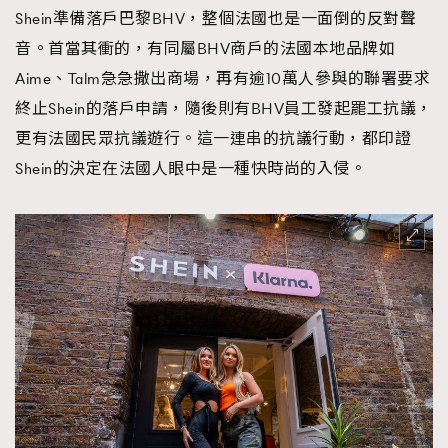
Shein準備落戶巴黎BHV，整個法國也是一面倒的反對聲
時裝心理學
2
當巨蟹座遇上處女座 Tyson Yoshi x 林家謙
音。首當其衝的，有同屬BHV商戶的法國本地品牌如
煲劇日常
334
Aime、Talm急急撒出商場，再有逾10萬人參與的聯署要求
玩物壯志
1
終止Shein的落戶申請，隨後則有BHV員工發起罷工抗議，
更有法國民眾抗議遊行。這一連串的抗議行動，都印證
Shein的決定在法國人眼中是一種快時尚的入侵。
本人已詳閱並同意遵守本文列明條款及細則。 請瀏覽
(
nmg.com.hk/privacy
) 閱讀本公司的私隱政策聲明。
本人願意接收新傳媒集團的最新消息及其他宣傳資訊，本人同意
新傳媒集團使用本人的個人資料於任何推廣用途。