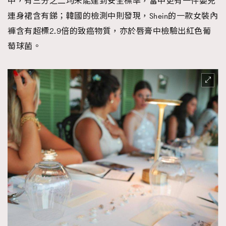
中，有三分之二均未能達到安全標準，當中更有一件嬰兒
連身裙含有銻；韓國的檢測中則發現，Shein的一款女裝內
褲含有超標2.9倍的致癌物質，亦於唇膏中檢驗出紅色葡
萄球菌。