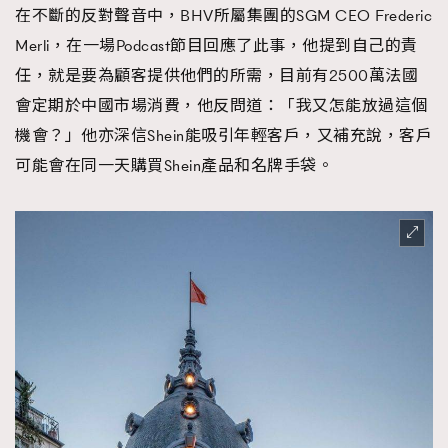
在不斷的反對聲音中，BHV所屬集團的SGM CEO Frederic
AFrenchMind
DressLikeAParisienne
Merli，在一場Podcast節目回應了此事，他提到自己的責
EmpowerF
FashionWeek
FigaroAesthetic
任，就是要為顧客提供他們的所需，目前有2500萬法國
會定期於中國市場消費，他反問道：「我又怎能放過這個
機會？」他亦深信Shein能吸引年輕客戶，又補充說，客戶
可能會在同一天購買Shein產品和名牌手袋。