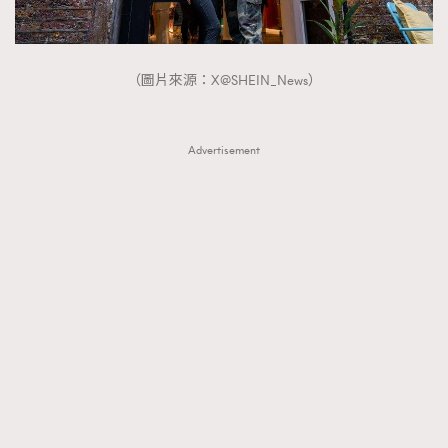
About us
Collaboration Opportunity
Disclaimer
Privacy
New Media Group
|
Madame Figaro editions:
France
|
Greece
（圖片來源：X@SHEIN_News）
|
Japan
|
Portugal
|
Spain
Advertisement