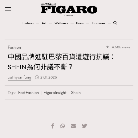
Fashion
Art
Wellness
Paris
Hommes
Fashion
Fashion
4.58k views
Art
中國品牌進駐巴黎百貨遭遊行抗議：
SHEIN為何非議不斷？
Wellness
cathycmfung
27.11.2025
Karena Lam is On Our Cover
FastFashion
FigaroInsight
Shein
Tags:
Paris
Hommes