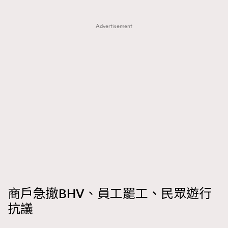
FigaroTalk
48
FigaroWatch
83
Advertisement
Grooming&Fitness
38
HommesFashion
2
HommeStyle
132
NoBagNoLife
349
People
53
#FigaroIssue 專訪陳漢娜Hanna與Takuro｜模特
TheFrenchWay
145
情侶談愛情
VAxChowSangSang
4
WatchesWonder&Beyond
21
WatchesWonder&Beyond
1
向ChanelN°5致敬
1
商戶急撤BHV、員工罷工、民眾遊行
大時代小事情
42
抗議
時尚熱話
537
時尚配飾
297