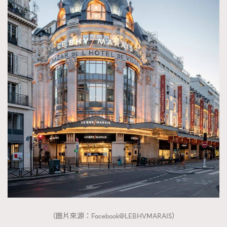
（圖片來源：Facebook@LEBHVMARAIS）