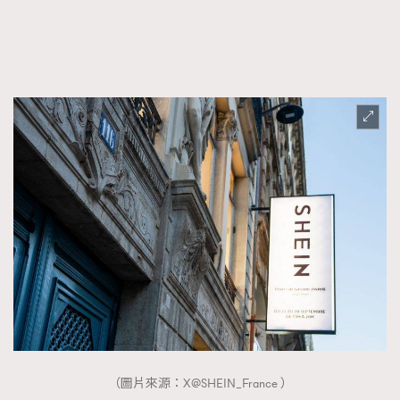
FigaroFrancais
41
FigaroGadget
1
FigaroHealth
647
FigaroHub
128
FigaroIcon
68
法國五月French May專訪四位香港文藝代表
FigaroInsight
156
FigaroIssue
271
FigaroJewellery
87
FigaroLifestyle
230
FigaroLove
89
FigaroMasterclass
20
FigaroMusic
90
FigaroStyle
89
#FigaroIssue 容祖兒封面專訪｜追逐歌手夢
FigaroSubculture
14
（圖片來源：X@SHEIN_France ）