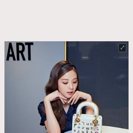
FigaroFrancais
41
FigaroGadget
1
FigaroHealth
647
FigaroHub
128
FigaroIcon
68
法國五月French May專訪四位香港文藝代表
FigaroInsight
156
FigaroIssue
271
FigaroJewellery
87
FigaroLifestyle
230
FigaroLove
89
FigaroMasterclass
20
FigaroMusic
90
FigaroStyle
89
#FigaroIssue 容祖兒封面專訪｜追逐歌手夢
FigaroSubculture
14