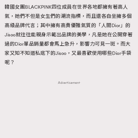
韓國女團BLACKPINK四位成員在世界各地都擁有著高人
TRENDING
氣，她們不但是女生們的潮流指標，而且還各自坐擁多個
#FigaroExhibition 群星力撐MF X Leung Mo《See
AFrenchMind
3
高級品牌代言；其中擁有高貴優雅氣質的「人間Dior」的
You In My Dream》展覽
DressLikeAParisienne
1
Jisoo就往往能親身示範出品牌的美學，凡是她在公開穿著
EmpowerF
103
過的Dior單品銷量都會馬上急升，影響力可見一斑。而大
FashionWeek
191
家又知不知道私底下的Jisoo，又最喜歡使用哪些Dior手袋
FigaroAesthetic
308
呢？
FigaroAstrology
416
FigaroBeauty
424
Advertisement
FigaroBeautyRitual
7
FigaroCeleb
547
#FigaroExhibition Wyman 揭曉 Figaro Exhibition
FigaroCinéma
281
第二站！
FigaroDigitalCover
17
FigaroExhibition
12
FigaroExpert
1