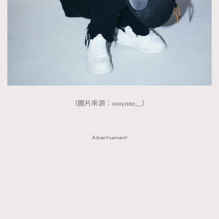
AFrenchMind
DressLikeAParisienne
EmpowerF
FashionWeek
FigaroAesthetic
（圖片來源：sooyaaa__）
Advertisement