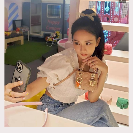
About us
Collaboration Opportunity
Disclaimer
Privacy
New Media Group
|
Madame Figaro editions:
France
|
Greece
|
Japan
|
Portugal
|
Spain