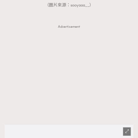
（圖片來源：sooyaaa__）
Advertisement