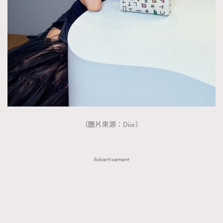
FigaroTalk
48
FigaroWatch
83
Grooming&Fitness
38
HommesFashion
2
HommeStyle
132
NoBagNoLife
349
People
53
#FigaroIssue 專訪陳漢娜Hanna與Takuro｜模特
TheFrenchWay
145
情侶談愛情
（圖片來源：Dior）
VAxChowSangSang
4
WatchesWonder&Beyond
21
WatchesWonder&Beyond
1
Advertisement
向ChanelN°5致敬
1
大時代小事情
42
時尚熱話
537
時尚配飾
297