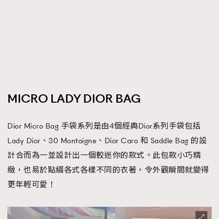
時裝心理學
2
當巨蟹座遇上處女座 Tyson Yoshi x 林家謙
煲劇日常
334
玩物壯志
1
MICRO LADY DIOR BAG
Dior Micro Bag 手袋系列是由4個經典Dior系列手袋包括
本人已詳閱並同意遵守本文列明條款及細則。 請瀏覽
Lady Dior、30 Montaigne、Dior Caro 和 Saddle Bag 的設
(
nmg.com.hk/privacy
) 閱讀本公司的私隱政策聲明。
計合而為一並設計出一個較迷你的款式。此包款小巧精
本人願意接收新傳媒集團的最新消息及其他宣傳資訊，本人同意
新傳媒集團使用本人的個人資料於任何推廣用途。
緻，也易於點綴各式各樣不同的衣著，令外觀瞬間就變得
更年輕可愛！