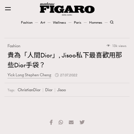
Fashion
Art
Wellness
Paris
Hommes
Fashion
Fashion
13k views
Art
貴為「人間Dior」, Jisoo私下最喜歡用那
些Dior手袋？
Wellness
Yick Long Stephen Cheng
27.07.2022
Karena Lam is On Our Cover
ChristianDior
Dior
Jisoo
Tags:
Paris
Hommes