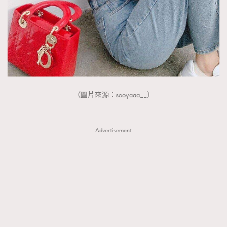
（圖片來源：sooyaaa__）
Advertisement