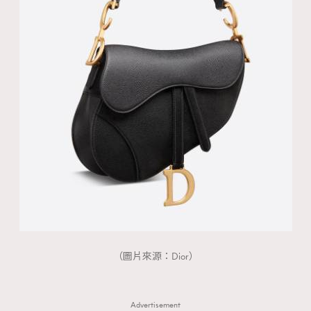
（圖片來源：Dior）
Advertisement