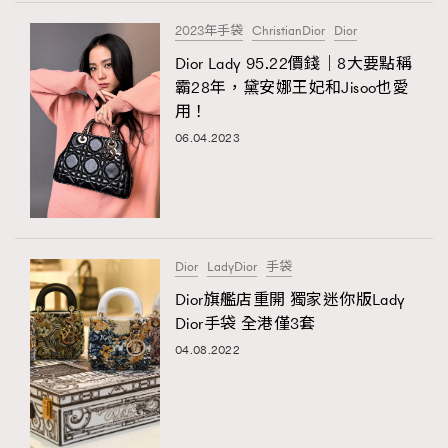
FigaroTalk
48
2023年手袋
ChristianDior
Dior
FigaroWatch
83
Dior Lady 95.22價錢｜8大要點稱
Grooming&Fitness
38
霸28年，黛安娜王妃和Jisoo也愛
HommesFashion
2
用！
HommeStyle
132
06.04.2023
NoBagNoLife
349
People
53
#FigaroIssue 專訪陳漢娜Hanna與Takuro｜模特
TheFrenchWay
145
情侶談愛情
VAxChowSangSang
4
Dior
LadyDior
手袋
WatchesWonder&Beyond
21
Dior旗艦店重開 獨家迷你版Lady
WatchesWonder&Beyond
1
Dior手袋 全港僅3套
向ChanelN°5致敬
1
04.08.2022
大時代小事情
42
時尚熱話
537
時尚配飾
297