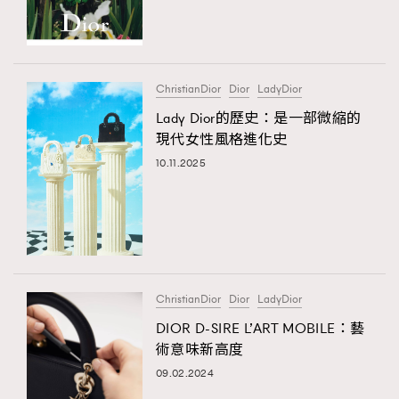
TRENDING
#FigaroExhibition 群星力撐MF X Leung Mo《See
AFrenchMind
3
You In My Dream》展覽
DressLikeAParisienne
1
ChristianDior
Dior
LadyDior
EmpowerF
103
Lady Dior的歷史：是一部微縮的
現代女性風格進化史
FashionWeek
191
10.11.2025
FigaroAesthetic
308
FigaroAstrology
415
FigaroBeauty
424
FigaroBeautyRitual
7
FigaroCeleb
547
#FigaroExhibition Wyman 揭曉 Figaro Exhibition
ChristianDior
Dior
LadyDior
FigaroCinéma
281
第二站！
DIOR D-SIRE L’ART MOBILE：藝
FigaroDigitalCover
17
術意味新高度
FigaroExhibition
12
09.02.2024
FigaroExpert
1