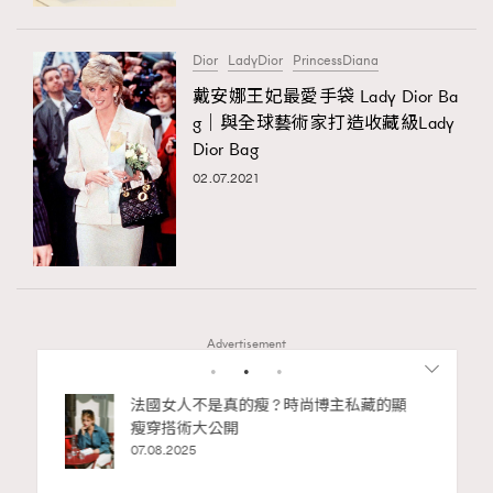
時裝心理學
2
當巨蟹座遇上處女座 Tyson Yoshi x 林家謙
煲劇日常
334
Dior
LadyDior
PrincessDiana
玩物壯志
1
戴安娜王妃最愛手袋 Lady Dior Ba
g｜與全球藝術家打造收藏級Lady
Dior Bag
02.07.2021
本人已詳閱並同意遵守本文列明條款及細則。 請瀏覽
(
nmg.com.hk/privacy
) 閱讀本公司的私隱政策聲明。
Advertisement
本人願意接收新傳媒集團的最新消息及其他宣傳資訊，本人同意
新傳媒集團使用本人的個人資料於任何推廣用途。
bb安
法國女人不是真的瘦 ? 時尚博主私藏的顯
ife
瘦穿搭術大公開
術展香港
07.08.2025