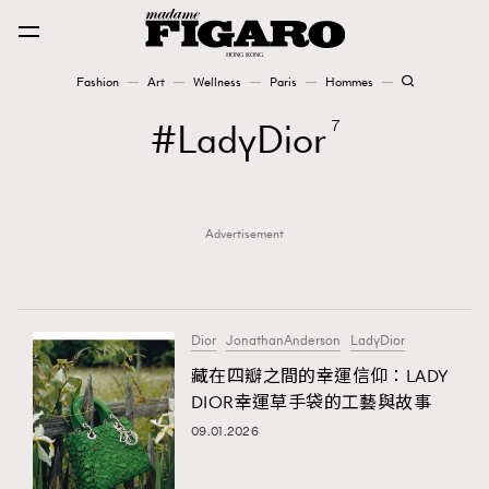
Fashion
Art
Wellness
Paris
Hommes
Fashion
LadyDior
7
Art
Advertisement
Wellness
Karena Lam is On Our Cover
Paris
Dior
JonathanAnderson
LadyDior
藏在四瓣之間的幸運信仰：LADY
DIOR幸運草手袋的工藝與故事
Hommes
09.01.2026