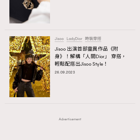
FigaroFrancais
41
FigaroGadget
1
FigaroHealth
647
FigaroHub
128
Jisoo
LadyDior
時裝穿搭
FigaroIcon
68
Jisoo 出演首部靈異作品《附
法國五月French May專訪四位香港文藝代表
FigaroInsight
156
身》！解構「人間Dior」 穿搭，
輕鬆配搭出Jisoo Style！
FigaroIssue
270
TRENDING
26.09.2023
FigaroJewellery
86
AFrenchMind
DressLikeAParisienne
FigaroLifestyle
230
EmpowerF
FashionWeek
FigaroAesthetic
FigaroLove
89
FigaroMasterclass
20
FigaroMusic
90
Advertisement
FigaroStyle
89
#FigaroIssue 容祖兒封面專訪｜追逐歌手夢
FigaroSubculture
14