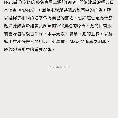
Nana曾分享她的藝名實際上源於1999年開始連載的經典日
AFrenchMind
DressLikeAParisienne
本漫畫《NANA》，因為她深深共鳴於故事中的角色，所
EmpowerF
FashionWeek
FigaroAesthetic
以選擇了相同的名字作為自己的藝名。也許這也是為什麼
她如此熱衷於甜美又帥氣的Y2K風格的原因。她的日常服
裝喜好包括復古牛仔、軍事元素、飄帶下擺的上衣，以及
短上衣和低腰褲的組合。近年來，Diesel品牌再次崛起，
成為她衣櫥中的重要品牌。
Advertisement