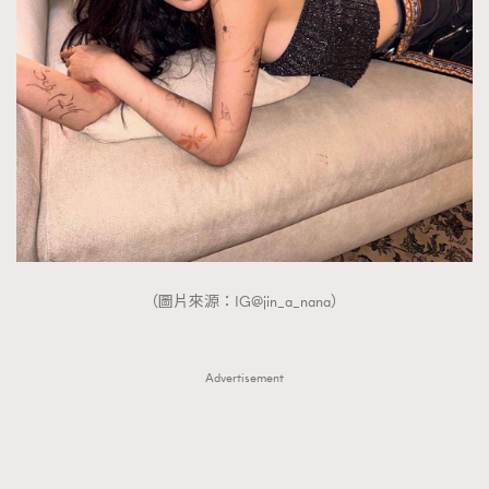
FigaroTalk
48
FigaroWatch
83
Grooming&Fitness
38
HommesFashion
2
HommeStyle
132
NoBagNoLife
349
People
53
#FigaroIssue 專訪陳漢娜Hanna與Takuro｜模特
TheFrenchWay
145
情侶談愛情
VAxChowSangSang
4
（圖片來源：IG@jin_a_nana）
WatchesWonder&Beyond
21
WatchesWonder&Beyond
1
向ChanelN°5致敬
1
Advertisement
大時代小事情
42
時尚熱話
537
時尚配飾
297