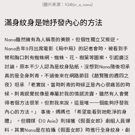
（圖片來源：IG@jin_a_nana）
滿身紋身是她抒發內心的方法
Nana雖然擁有為人稱羡的美貌，但個性獨立又叛逆。
Nana去年9月出席電影《局中局》的記者會時，被看到手
臂和胸口刺有蜘蛛網、蜘蛛、花、樹葉等圖案，引起廣泛
討論，原本不少人認為是紋身貼紙，沒想到Nana隨後坦承
真的是全身刺青，不過後來在網路節目《趙賢雅的週四之
夜》坦承 「老實說，當時刺青的時候正是內心很痛苦的時
候，刺青感覺就像是專屬於我的情感流露，雖然有人會覺
得者個方法很笨，但對我來說，這是唯一一個能夠抒發我
內心的方法。」 事後，媽媽也 「希望能看到她乾淨的身
體」 。但韓媒《10 Asia》則接獲《假面女郎》劇組人員爆
料，其實Nana是在拍攝《假面女郎》時進行全身紋身，劇