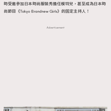
時受邀參加日本時尚服裝秀擔任模特兒，甚至成為日本時
About us
Collaboration Opportunity
Disclaimer
Privacy
尚節目《Tokyo Brandnew Girls》的固定主持人！
New Media Group
|
Madame Figaro editions:
France
|
Greece
|
Japan
|
Portugal
|
Spain
Advertisement