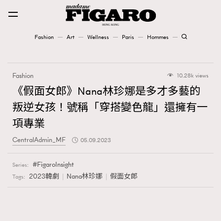
Fashion
Art
Wellness
Paris
Hommes
Fashion
Fashion
10.28k views
Art
《假面女郎》Nana林珍娜是多才多藝的
叛逆女孩！號稱「穿搭變色龍」還擁有一
Wellness
項專業
Karena Lam is On Our Cover
CentralAdmin_MF
05.09.2023
Paris
FigaroInsight
Series:
2023韓劇
Nana林珍娜
假面女郎
Tags:
Hommes