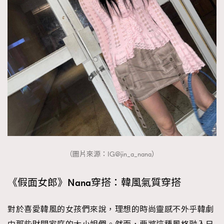
（圖片來源：IG@jin_a_nana）
《假面女郎》Nana穿搭：韓風氣質穿搭
對於喜愛韓風的女孩們來說，理想的時尚靈感不外乎韓劇