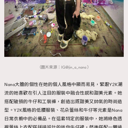
（圖片來源：IG@jin_a_nana ）
Nana大膽的個性在她的個人風格中顯而易見，緊跟Y2K潮
流的她喜歡在引人注目的服裝中融合性感和甜美元素。她
搭配破損的牛仔和工裝褲，創造出既甜美又帥氣的時尚造
型。Y2K風格的低腰服裝、花朵蕾絲和牛仔等元素是Nana
日常衣櫥中的必備品。在這套特定的服裝中，她將綠色透
視蕾絲上衣配搭拼接設計的迷你牛仔裙，然後搭配一雙過