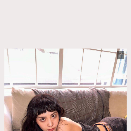
FigaroFrancais
41
FigaroGadget
1
FigaroHealth
647
FigaroHub
128
FigaroIcon
68
法國五月French May專訪四位香港文藝代表
FigaroInsight
156
FigaroIssue
271
FigaroJewellery
87
FigaroLifestyle
230
FigaroLove
89
FigaroMasterclass
20
FigaroMusic
90
FigaroStyle
89
#FigaroIssue 容祖兒封面專訪｜追逐歌手夢
FigaroSubculture
14