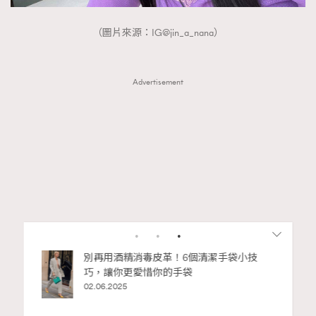
（圖片來源：IG@jin_a_nana）
Advertisement