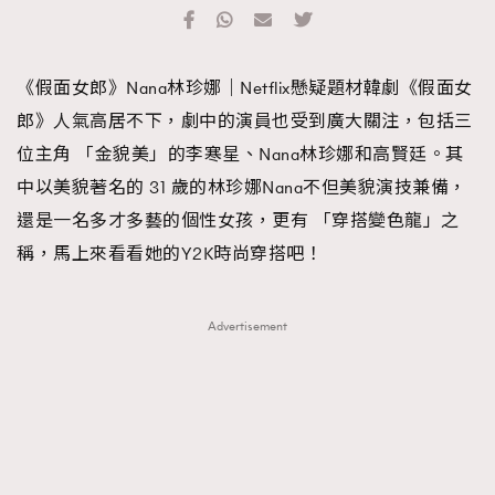
TRENDING
#FigaroExhibition 群星力撐MF X Leung Mo《See
AFrenchMind
3
《假面女郎》Nana林珍娜｜Netflix懸疑題材韓劇《假面女
You In My Dream》展覽
DressLikeAParisienne
1
郎》人氣高居不下，劇中的演員也受到廣大關注，包括三
EmpowerF
103
位主角 「金貌美」的李寒星、Nana林珍娜和高賢廷。其
FashionWeek
191
中以美貌著名的 31 歲的林珍娜Nana不但美貌演技兼備，
FigaroAesthetic
308
還是一名多才多藝的個性女孩，更有 「穿搭變色龍」之
FigaroAstrology
415
稱，馬上來看看她的Y2K時尚穿搭吧！
FigaroBeauty
424
FigaroBeautyRitual
7
Advertisement
FigaroCeleb
547
#FigaroExhibition Wyman 揭曉 Figaro Exhibition
FigaroCinéma
281
第二站！
FigaroDigitalCover
17
FigaroExhibition
12
FigaroExpert
1