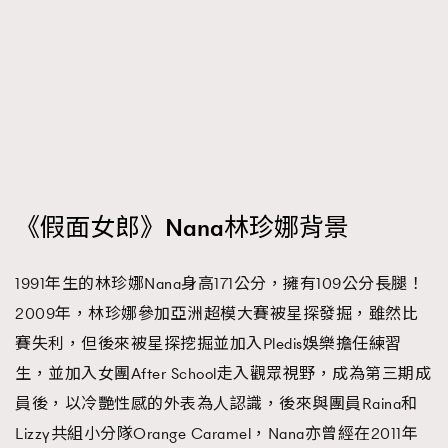
時裝心理學
2
當巨蟹座遇上處女座 Tyson Yoshi x 林家謙
煲劇日常
334
玩物壯志
1
《假面女郎》Nana林珍娜背景
本人已詳閱並同意遵守本文列明條款及細則。 請瀏覽
1991年生的林珍娜Nana身高171公分，擁有109公分長腿！
(
nmg.com.hk/privacy
) 閱讀本公司的私隱政策聲明。
2009年，林珍娜參加亞洲超模大賽被星探發掘，雖然比
本人願意接收新傳媒集團的最新消息及其他宣傳資訊，本人同意
新傳媒集團使用本人的個人資料於任何推廣用途。
賽失利，但後來被星探挖掘並加入Pledis娛樂擔任練習
生，並加入女團After School走入觀眾視野，成為第三期成
員後，以冷艷性感的外表為人認識，後來與團員Raina和
Lizzy共組小分隊Orange Caramel，Nana亦曾經在2011年