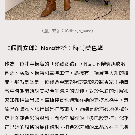
（圖片來源：IG@jin_a_nana）
《假面女郎》Nana穿搭：時尚變色龍
作為一位才華橫溢的「寶藏女孩」，Nana不僅精通歌唱、
舞蹈、演戲、模特和主持工作，還擁有一項鮮為人知的技
能，那就是她是一位經過專業證照認證的彩妝專家！她自
高中時期開始對美妝產生濃厚的興趣，對於色彩的理解和
感知都相當出眾。這種特質也體現在她的穿搭風格中，無
論是在購物、旅行還是打高爾夫，她總是能巧妙地選擇並
穿上充滿色彩的服飾。而今年風行的「多巴胺穿搭」似乎
正是她的風格的最佳體現，把色彩斑斕的單品放在自己身