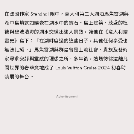
TRENDING
在法國作家 Stendhal 眼中，意大利第二大湖泊馬焦雷湖與
#FigaroExhibition 群星力撐MF X Leung Mo《See
AFrenchMind
3
湖中島嶼就如鑲嵌在湖水中的寶石。島上建築、茂盛的植
You In My Dream》展覽
DressLikeAParisienne
1
被與碧波浩渺的湖水交織出迷人景致，讓他在《意大利繪
EmpowerF
103
畫史》寫下：「在湖畔度過的這些日子，其他任何享受也
FashionWeek
191
無法比擬。」馬焦雷湖與群島曾是上流社會、貴族及藝術
FigaroAesthetic
308
家尋求寂靜與靈感的理想之所。多年後，這塊彷彿遠離凡
FigaroAstrology
415
間世界的奢華寶地成了 Louis Vuitton Cruise 2024 初春時
FigaroBeauty
424
裝展的舞台。
FigaroBeautyRitual
7
FigaroCeleb
547
Advertisement
#FigaroExhibition Wyman 揭曉 Figaro Exhibition
FigaroCinéma
281
第二站！
FigaroDigitalCover
17
FigaroExhibition
12
FigaroExpert
1