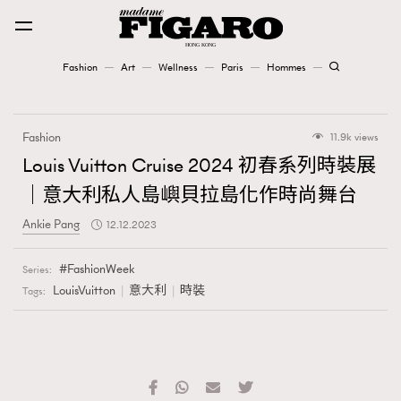
Fashion
Art
Wellness
Paris
Hommes
Fashion
Fashion
11.9k views
Art
Louis Vuitton Cruise 2024 初春系列時裝展
｜意大利私人島嶼貝拉島化作時尚舞台
Wellness
Ankie Pang
12.12.2023
Karena Lam is On Our Cover
FashionWeek
Series:
Paris
LouisVuitton
意大利
時裝
Tags:
Hommes