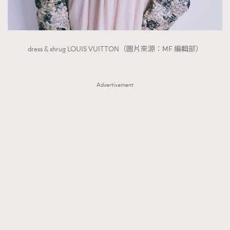
dress & shrug LOUIS VUITTON（圖片來源：MF 編輯部）
Advertisement