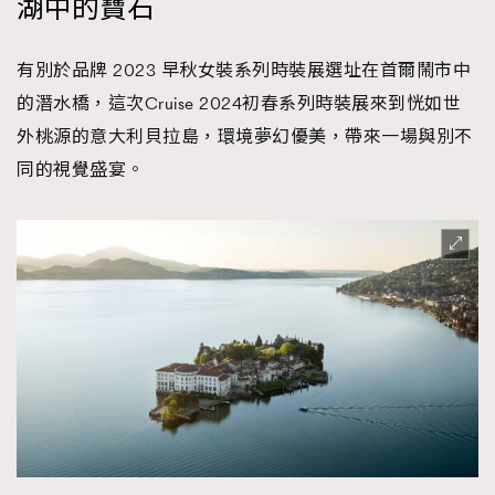
湖中的寶石
時裝心理學
2
當巨蟹座遇上處女座 Tyson Yoshi x 林家謙
煲劇日常
334
有別於品牌 2023 早秋女裝系列時裝展選址在首爾鬧市中
玩物壯志
1
的潛水橋，這次Cruise 2024初春系列時裝展來到恍如世
外桃源的意大利貝拉島，環境夢幻優美，帶來一場與別不
同的視覺盛宴。
本人已詳閱並同意遵守本文列明條款及細則。 請瀏覽
(
nmg.com.hk/privacy
) 閱讀本公司的私隱政策聲明。
本人願意接收新傳媒集團的最新消息及其他宣傳資訊，本人同意
新傳媒集團使用本人的個人資料於任何推廣用途。