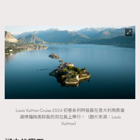
FigaroTalk
48
FigaroWatch
83
Grooming&Fitness
38
HommesFashion
2
HommeStyle
132
NoBagNoLife
349
People
53
#FigaroIssue 專訪陳漢娜Hanna與Takuro｜模特
TheFrenchWay
145
情侶談愛情
VAxChowSangSang
4
WatchesWonder&Beyond
21
WatchesWonder&Beyond
1
向ChanelN°5致敬
1
Louis Vuitton Cruise 2024 初春系列時裝展在意大利馬焦雷
湖博羅梅奧群島的貝拉島上舉行。（圖片來源：Louis
大時代小事情
42
Vuitton）
時尚熱話
537
時尚配飾
297