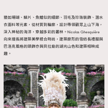
猶如珊瑚、鱗片、魚鰭似的細節、羽毛及珍珠裝飾、潛水
衣面料等元素，從材質到輪廓，設計帶領觀眾上山下海，
深入神秘的海洋，穿越多彩的叢林。Nicolas Ghesquière
向來擅長將建築美學糅合時尚，建築廓形的雪紡長禮服與
巴洛克風格的頭飾亦與貝拉島的湖光山色和建築相映成
趣。