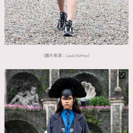
AFrenchMind
DressLikeAParisienne
EmpowerF
FashionWeek
FigaroAesthetic
（圖片來源：Louis Vuitton）