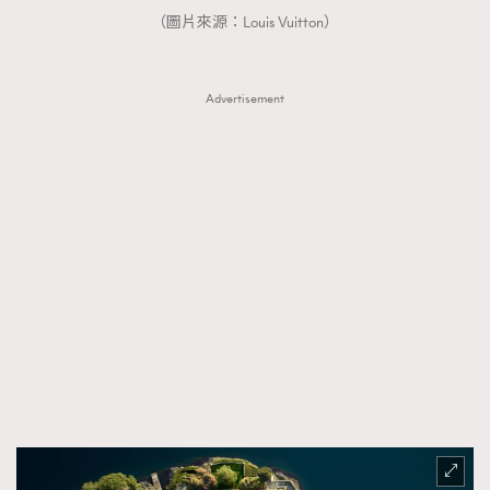
（圖片來源：Louis Vuitton）
About us
Collaboration Opportunity
Disclaimer
Privacy
New Media Group
|
Madame Figaro editions:
France
|
Greece
|
Japan
|
Portugal
|
Spain
Advertisement