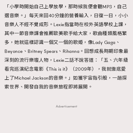
「小學時開始自己上學放學，那時候我便會聽MP3，自己
選音樂。」每天來回40分鐘的營養輸入，日復一日，小小
音樂人不經不覺成形。Lexie指當時在校外英語學校上課，
其中一節音樂課會推薦歐美歌手給大家，歌曲種類風格繁
多，她就這樣認識一個又一個的歌姫，像Lady Gaga、
Beyonce、Britney Spears、Rihanna。回想成長時期印象最
深刻的流行樂壇人物，Lexie二話不說答道：「五、六年級
看完巡演紀念電影《This is it》（2009年），我就徹底愛
上了Michael Jackson的音樂。」如獲宇宙指引般，一趟探
索世界、開發自我的音樂旅程即將展開。
Advertisement