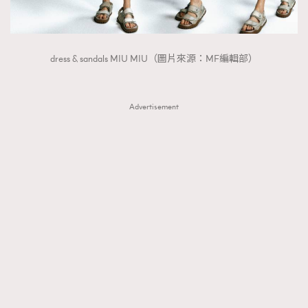
FigaroTalk
48
FigaroWatch
83
Grooming&Fitness
38
dress & sandals MIU MIU（圖片來源：MF編輯部）
HommesFashion
2
HommeStyle
132
Advertisement
NoBagNoLife
349
People
53
#FigaroIssue 專訪陳漢娜Hanna與Takuro｜模特
TheFrenchWay
145
情侶談愛情
VAxChowSangSang
4
WatchesWonder&Beyond
21
WatchesWonder&Beyond
1
向ChanelN°5致敬
1
大時代小事情
42
時尚熱話
537
時尚配飾
297