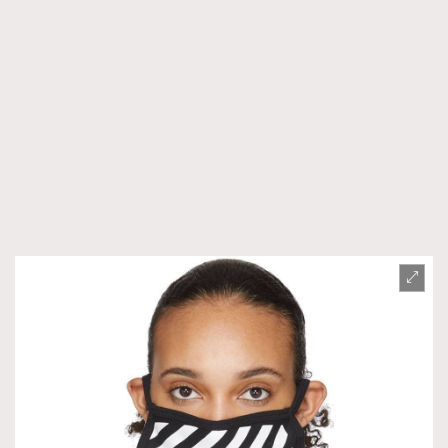
FigaroTalk
48
FigaroWatch
83
Grooming&Fitness
38
HommesFashion
2
HommeStyle
132
NoBagNoLife
349
People
53
#FigaroIssue 專訪陳漢娜Hanna與Takuro｜模特
TheFrenchWay
145
情侶談愛情
VAxChowSangSang
4
WatchesWonder&Beyond
21
WatchesWonder&Beyond
1
向ChanelN°5致敬
1
大時代小事情
42
時尚熱話
537
時尚配飾
297