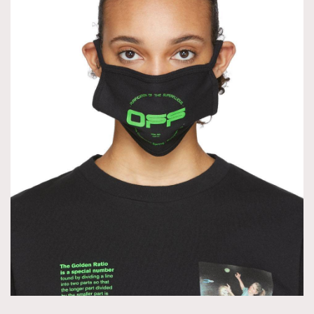
About us
Collaboration Opportunity
Disclaimer
Privacy
New Media Group
|
Madame Figaro editions:
France
|
Greece
|
Japan
|
Portugal
|
Spain