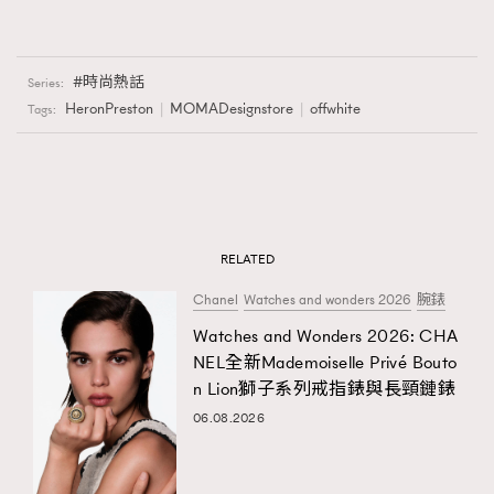
時尚熱話
Series:
HeronPreston
MOMADesignstore
offwhite
Tags:
RELATED
Chanel
Watches and wonders 2026
腕錶
Watches and Wonders 2026: CHA
NEL全新Mademoiselle Privé Bouto
n Lion獅子系列戒指錶與長頸鏈錶
06.08.2026