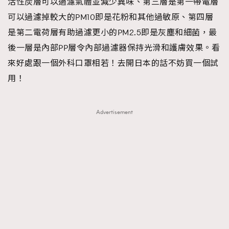
活性炭層可以過濾氣體並減少異味、第三層是第一帶電層
可以過濾掉較大的PM10即是花粉和其他過敏原、第四層
是第二電荷層有助過濾更小的PM2.5即是灰塵和細菌，最
後一層是內部PP層令內部過濾器保持光滑和護膚效果。看
來好處跟一個外科口罩相若！去開日本的話不妨買一個試
用！
Advertisement