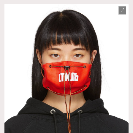
TRENDING
AFrenchMind
DressLikeAParisienne
EmpowerF
FashionWeek
FigaroAesthetic