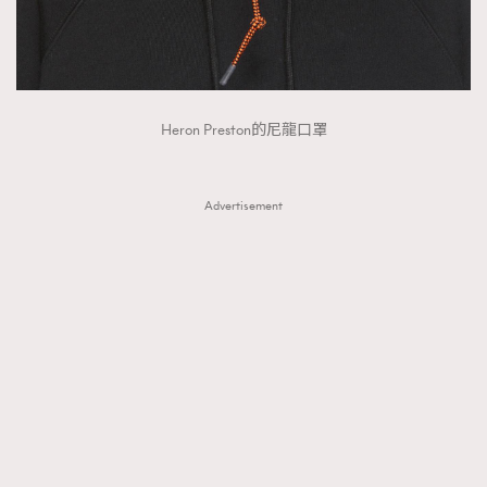
Heron Preston的尼龍口罩
Advertisement