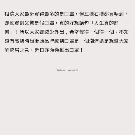
TRENDING
相信大家最近買得最多的是口罩，但左撲右撲都買唔到，
#FigaroExhibition 群星力撐MF X Leung Mo《See
AFrenchMind
3
即使買到又驚是假口罩，真的好想講句「人生真的好
You In My Dream》展覽
DressLikeAParisienne
1
累」！所以大家都減少外出﹐希望慳得一個得一個。不知
EmpowerF
103
道有高級時尚街頭品牌感到口罩是一個潮流還是想幫大家
FashionWeek
191
解燃眉之急，近日亦頻頻推出口罩！
FigaroAesthetic
308
FigaroAstrology
416
Advertisement
FigaroBeauty
424
FigaroBeautyRitual
7
FigaroCeleb
547
#FigaroExhibition Wyman 揭曉 Figaro Exhibition
FigaroCinéma
281
第二站！
FigaroDigitalCover
17
FigaroExhibition
12
FigaroExpert
1