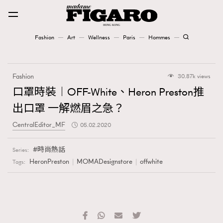
Fashion
Art
Wellness
Paris
Hommes
Fashion
Fashion
30.87k views
Art
口罩時裝︱OFF-White、Heron Preston推
出口罩 一解燃眉之急？
Wellness
CentralEditor_MF
05.02.2020
Karena Lam is On Our Cover
時尚熱話
Series:
Paris
HeronPreston
MOMADesignstore
offwhite
Tags:
Hommes