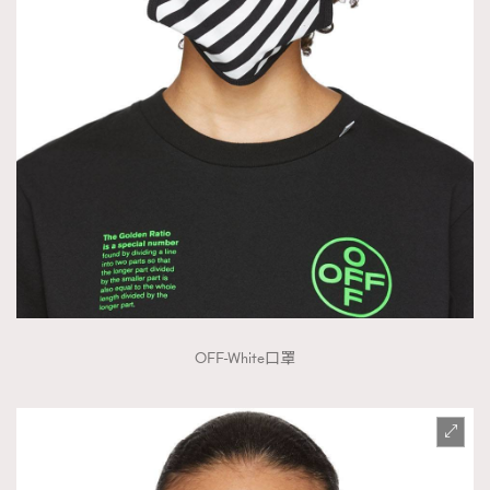
時裝心理學
2
當巨蟹座遇上處女座 Tyson Yoshi x 林家謙
煲劇日常
334
玩物壯志
1
本人已詳閱並同意遵守本文列明條款及細則。 請瀏覽
(
nmg.com.hk/privacy
) 閱讀本公司的私隱政策聲明。
本人願意接收新傳媒集團的最新消息及其他宣傳資訊，本人同意
OFF-White口罩
新傳媒集團使用本人的個人資料於任何推廣用途。