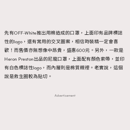
FigaroFrancais
41
FigaroGadget
1
FigaroHealth
647
FigaroHub
先有OFF-White推出用棉造成的口罩，上面印有品牌標誌
128
性的logo，還有常用的交叉圖案，相信時裝精一定會喜
FigaroIcon
68
法國五月French May專訪四位香港文藝代表
歡！而售價亦無想像中昂貴，盛惠600元。另外，一款是
FigaroInsight
156
Heron Preston出品的尼龍口罩，上面配有顏色索帶，並印
FigaroIssue
271
有白色標誌性logo，而內層則是棉質襯裡。老實說，這個
FigaroJewellery
87
說是救生圈較為貼切。
FigaroLifestyle
230
FigaroLove
89
FigaroMasterclass
20
Advertisement
FigaroMusic
90
FigaroStyle
89
#FigaroIssue 容祖兒封面專訪｜追逐歌手夢
FigaroSubculture
14