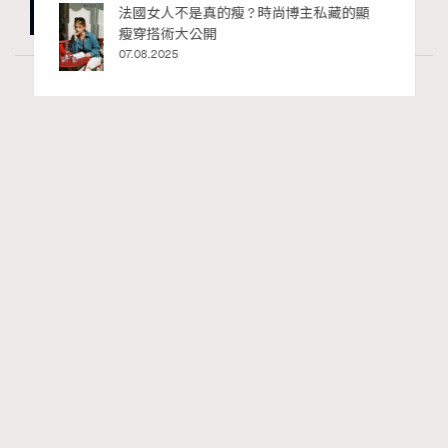
私藏的顯
別再用酒精消毒皮革！6個清潔手袋小技
巧，讓你更愛惜你的手袋
02.06.2025
Fashion
130 views
Watches and Wonders 2026: CHANEL全新
RECOMMENDED
Mademoiselle Privé Bouton Lion獅子系列戒指
錶與長頸鏈錶
Maria Leung
06.08.2026
FigaroIssue
Series:
Chanel
Watchesandwonders2026
腕錶
Tags: