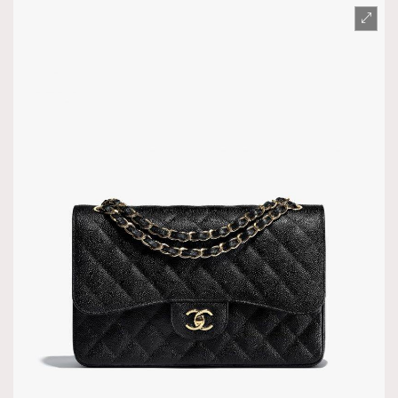
AFrenchMind
DressLikeAParisienne
EmpowerF
FashionWeek
FigaroAesthetic