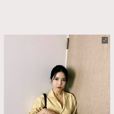
FigaroFrancais
41
FigaroGadget
1
FigaroHealth
647
FigaroHub
128
FigaroIcon
68
法國五月French May專訪四位香港文藝代表
FigaroInsight
156
FigaroIssue
271
FigaroJewellery
87
FigaroLifestyle
230
FigaroLove
89
FigaroMasterclass
20
FigaroMusic
90
FigaroStyle
89
#FigaroIssue 容祖兒封面專訪｜追逐歌手夢
FigaroSubculture
14