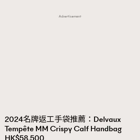
Advertisement
2024名牌返工手袋推薦：Delvaux
Tempête MM Crispy Calf Handbag
HK$58,500