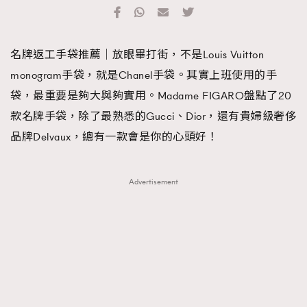
TRENDING
#FigaroExhibition 群星力撐MF X Leung Mo《See
AFrenchMind
3
名牌返工手袋推薦｜放眼畢打街，不是Louis Vuitton
You In My Dream》展覽
DressLikeAParisienne
1
monogram手袋，就是Chanel手袋。其實上班使用的手
EmpowerF
103
袋，最重要是夠大與夠實用。Madame FIGARO盤點了20
FashionWeek
191
款名牌手袋，除了最熟悉的Gucci、Dior，還有貴婦級奢侈
FigaroAesthetic
308
品牌Delvaux，總有一款會是你的心頭好！
FigaroAstrology
417
FigaroBeauty
424
Advertisement
FigaroBeautyRitual
7
FigaroCeleb
547
#FigaroExhibition Wyman 揭曉 Figaro Exhibition
FigaroCinéma
281
第二站！
FigaroDigitalCover
17
FigaroExhibition
12
FigaroExpert
1