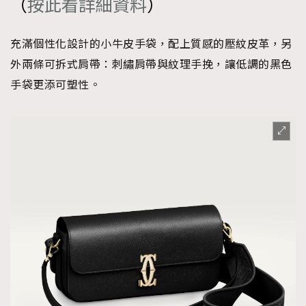
（
按此看詳細資料
）
About us
Collaboration Opportunity
Disclaimer
Privacy
New Media Group
|
Madame Figaro editions:
France
|
Greece
充滿個性化設計的小牛皮手袋，配上質感的壓紋皮革，另
|
Japan
|
Portugal
|
Spain
外兩條可拆式肩帶：刺繡肩帶與紋理手挽，讓低調的黑色
手袋更添可塑性。