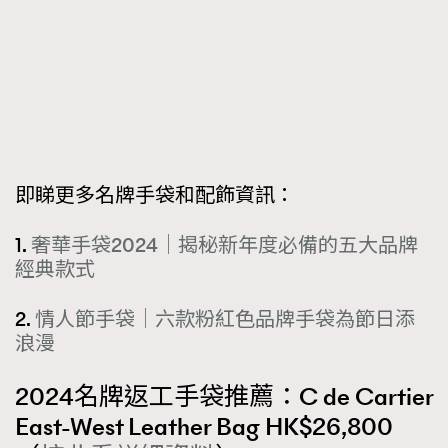
時裝心理學
2
當巨蟹座遇上處女座 Tyson Yoshi x 林家謙
煲劇日常
334
玩物壯志
1
即睇更多名牌手袋和配飾資訊：
1.
奢華手袋2024｜揭秘新年度必備的五大品牌
經典款式
本人已詳閱並同意遵守本文列明條款及細則。 請瀏覽
(
nmg.com.hk/privacy
) 閱讀本公司的私隱政策聲明。
2.
情人節手袋｜六款粉紅色品牌手袋為節日添
本人願意接收新傳媒集團的最新消息及其他宣傳資訊，本人同意
浪漫
新傳媒集團使用本人的個人資料於任何推廣用途。
2024名牌返工手袋推薦：C de Cartier
East-West Leather Bag HK$26,800