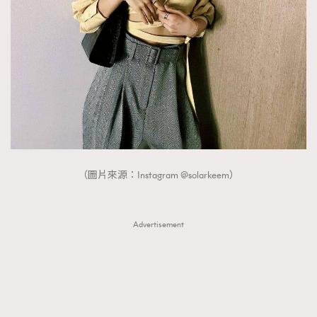
FigaroTalk
48
FigaroWatch
83
Grooming&Fitness
38
HommesFashion
2
HommeStyle
132
NoBagNoLife
349
People
53
#FigaroIssue 專訪陳漢娜Hanna與Takuro｜模特
TheFrenchWay
145
情侶談愛情
（圖片來源：Instagram @solarkeem）
VAxChowSangSang
4
WatchesWonder&Beyond
21
WatchesWonder&Beyond
1
Advertisement
向ChanelN°5致敬
1
大時代小事情
42
時尚熱話
537
時尚配飾
297