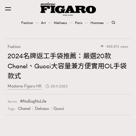
Fashion
Art
Wellness
Paris
Hommes
Fashion
Fashion
456.67k views
Art
2024名牌返工手袋推薦：嚴選20款
Chanel、Gucci大容量兼方便實用OL手袋
Wellness
款式
Karena Lam is On Our Cover
Madame Figaro HK
29.11.2023
Paris
NoBagNoLife
Series:
Chanel
Delvaux
Gucci
Tags:
Hommes