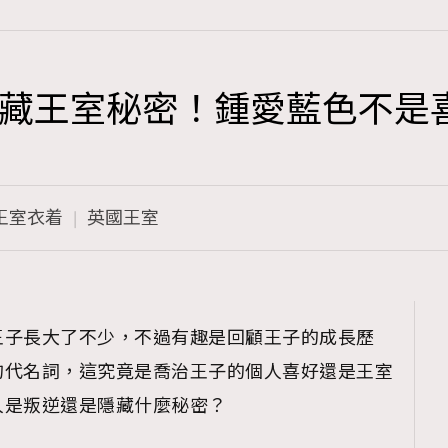
藏王室秘密！鍾愛藍色不是
TRENDING
3
AFrenchMind
王室衣着
英國王室
1
DressLikeAParisienne
103
EmpowerF
191
王子長大了不少，不過有趣是回顧王子的成長歷
FashionWeek
的代名詞，這究竟是喬治王子的個人喜好還是王室
308
FigaroAesthetic
人是叛逆還是隱藏什麼秘密？