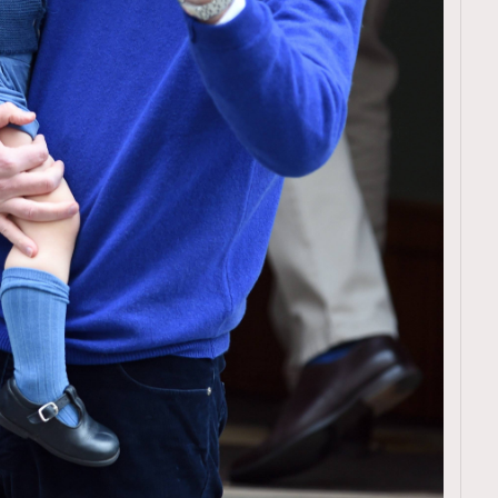
TRENDING
ressLikeAParisienne
Empower
FigaroAesthetic