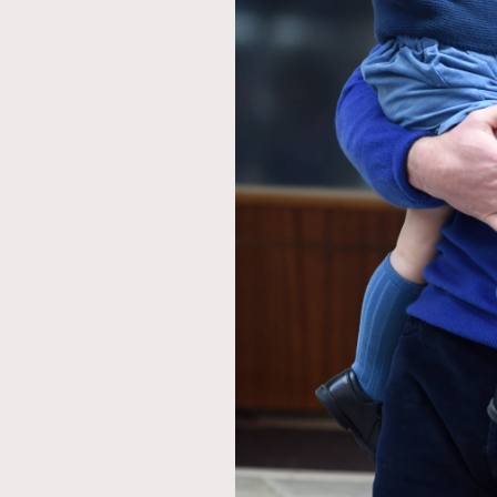
AFrenchMind
D