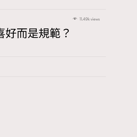
11.49k views
喜好而是規範？
416
FigaroAstrology
424
FigaroBeauty
7
FigaroBeautyRitual
547
FigaroCeleb
281
FigaroCinéma
17