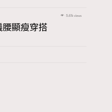
5.61k views
束螞蟻腰顯瘦穿搭
416
FigaroAstrology
424
FigaroBeauty
7
FigaroBeautyRitual
547
FigaroCeleb
281
FigaroCinéma
17