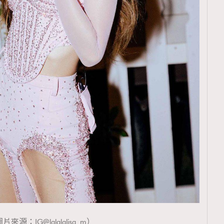
TRENDING
ressLikeAParisienne
Empower
FigaroAesthetic
片來源：IG@lalalalisa_m）