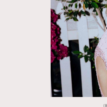
AFrenchMind
D
（圖