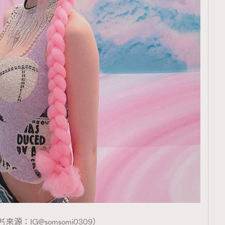
來源：IG@somsomi0309）