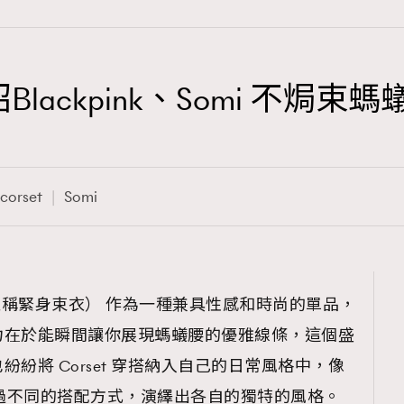
招Blackpink、Somi 不焗
TRENDING
3
AFrenchMind
corset
Somi
1
DressLikeAParisienne
103
EmpowerF
191
et（又稱緊身束衣） 作為一種兼具性感和時尚的單品，
FashionWeek
力在於能瞬間讓你展現螞蟻腰的優雅線條，這個盛
308
FigaroAesthetic
紛將 Corset 穿搭納入自己的日常風格中，像
mi 等，透過不同的搭配方式，演繹出各自的獨特的風格。