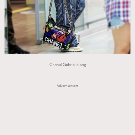
FigaroTalk
48
FigaroWatch
83
Grooming&Fitness
38
HommesFashion
2
HommeStyle
132
NoBagNoLife
349
People
53
#FigaroIssue 專訪陳漢娜Hanna與Takuro｜模特
Chanel Gabrielle bag
TheFrenchWay
145
情侶談愛情
VAxChowSangSang
4
WatchesWonder&Beyond
21
Advertisement
WatchesWonder&Beyond
1
向ChanelN°5致敬
1
大時代小事情
42
時尚熱話
537
時尚配飾
297