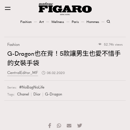
Fashion
Art
Wellness
Paris
Hommes
Fashion
Fashion
52.74k views
Art
G-Dragon也在背！5款讓男生也愛不惜手
的女裝手袋
Wellness
CentralEditor_MF
06.02.2020
Karena Lam is On Our Cover
NoBagNoLife
Series:
Paris
Chanel
Dior
G-Dragon
Tags:
Hommes