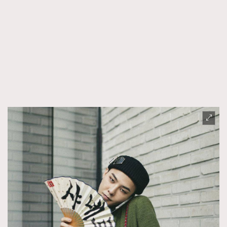
時裝心理學
2
當巨蟹座遇上處女座 Tyson Yoshi x 林家謙
煲劇日常
334
玩物壯志
1
本人已詳閱並同意遵守本文列明條款及細則。 請瀏覽
(
nmg.com.hk/privacy
) 閱讀本公司的私隱政策聲明。
本人願意接收新傳媒集團的最新消息及其他宣傳資訊，本人同意
新傳媒集團使用本人的個人資料於任何推廣用途。