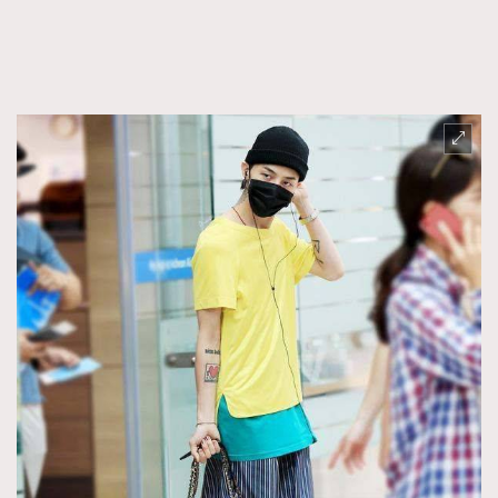
FigaroFrancais
41
FigaroGadget
1
FigaroHealth
647
FigaroHub
128
FigaroIcon
68
法國五月French May專訪四位香港文藝代表
FigaroInsight
156
FigaroIssue
271
FigaroJewellery
87
FigaroLifestyle
230
FigaroLove
89
FigaroMasterclass
20
FigaroMusic
90
FigaroStyle
89
#FigaroIssue 容祖兒封面專訪｜追逐歌手夢
FigaroSubculture
14