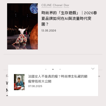
CELINE
Chanel
Dior
時尚界的「生存遊戲」｜2026春
夏品牌如何在AI與流量時代突
圍？
13.05.2026
Fashion
130 views
私藏的顯
別再用酒精消毒皮革！6個清潔手袋小技
巧，讓你更愛惜你的手袋
Watches and Wonders 2026: CHANEL全新
02.06.2025
Mademoiselle Privé Bouton Lion獅子系列戒指
錶與長頸鏈錶
Maria Leung
06.08.2026