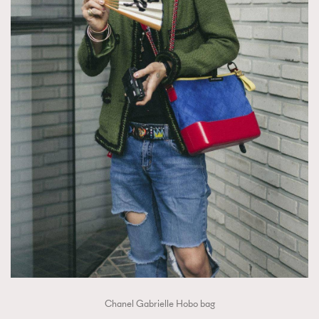
About us
Collaboration Opportunity
Disclaimer
Privacy
New Media Group
|
Madame Figaro editions:
France
|
Greece
|
Japan
|
Portugal
|
Spain
Chanel Gabrielle Hobo bag