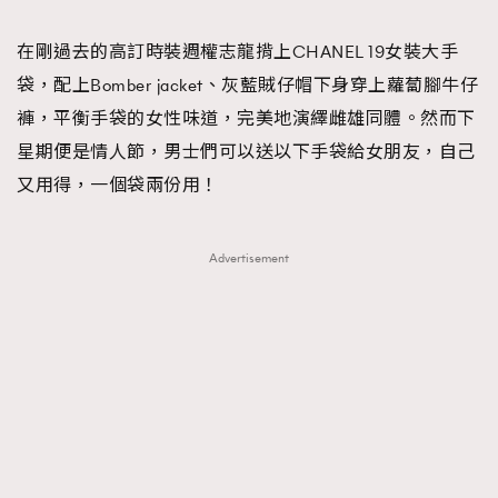
TRENDING
在剛過去的高訂時裝週權志龍揹上CHANEL 19女裝大手
#FigaroExhibition 群星力撐MF X Leung Mo《See
AFrenchMind
3
袋，配上Bomber jacket、灰藍賊仔帽下身穿上蘿蔔腳牛仔
You In My Dream》展覽
DressLikeAParisienne
1
褲，平衡手袋的女性味道，完美地演繹雌雄同體。然而下
EmpowerF
103
星期便是情人節，男士們可以送以下手袋給女朋友，自己
FashionWeek
191
又用得，一個袋兩份用！
FigaroAesthetic
308
FigaroAstrology
416
Advertisement
FigaroBeauty
424
FigaroBeautyRitual
7
FigaroCeleb
547
#FigaroExhibition Wyman 揭曉 Figaro Exhibition
FigaroCinéma
281
第二站！
FigaroDigitalCover
17
FigaroExhibition
12
FigaroExpert
1