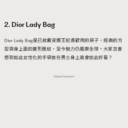
2. Dior Lady Bag
Dior Lady Bag是已故戴安娜王妃喜歡用的袋子，經典的方
型袋身上面的菱形壓紋，至今魅力仍風摩全球。大家怎會
TRENDING
想到如此女性化的手袋放在男士身上竟會如此好看？
AFrenchMind
DressLikeAParisienne
EmpowerF
FashionWeek
FigaroAesthetic
Advertisement