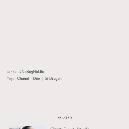
NoBagNoLife
Series:
Chanel
Dior
G-Dragon
Tags:
RELATED
Chanel
Chanel
Hermès