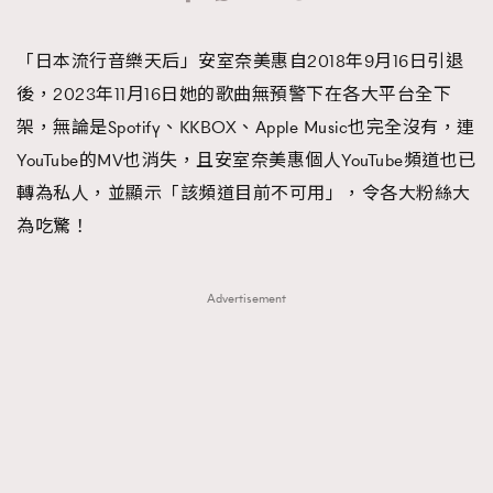
TRENDING
「日本流行音樂天后」安室奈美惠自2018年9月16日引退
#FigaroExhibition 群星力撐MF X Leung Mo《See
AFrenchMind
3
後，2023年11月16日她的歌曲無預警下在各大平台全下
You In My Dream》展覽
DressLikeAParisienne
1
架，無論是Spotify、KKBOX、Apple Music也完全沒有，連
EmpowerF
103
YouTube的MV也消失，且安室奈美惠個人YouTube頻道也已
FashionWeek
191
轉為私人，並顯示「該頻道目前不可用」，令各大粉絲大
FigaroAesthetic
308
為吃驚！
FigaroAstrology
416
FigaroBeauty
424
Advertisement
FigaroBeautyRitual
7
FigaroCeleb
547
#FigaroExhibition Wyman 揭曉 Figaro Exhibition
FigaroCinéma
281
第二站！
FigaroDigitalCover
17
FigaroExhibition
12
FigaroExpert
1