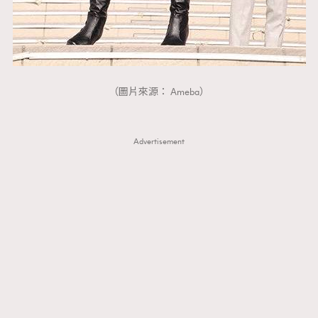
（圖片來源： Ameba）
Advertisement