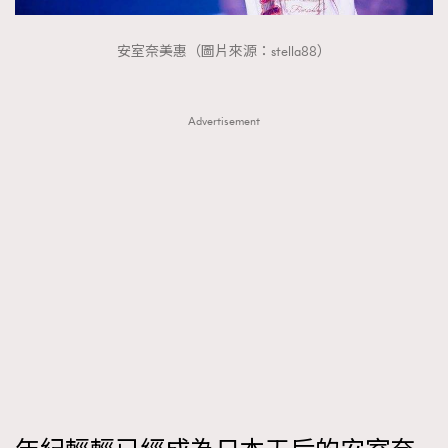
About us
Collaboration Opportunity
Disclaimer
Privacy
安室奈美惠（圖片來源：stella88）
New Media Group
|
Madame Figaro editions:
France
|
Greece
|
Japan
|
Portugal
|
Spain
Advertisement