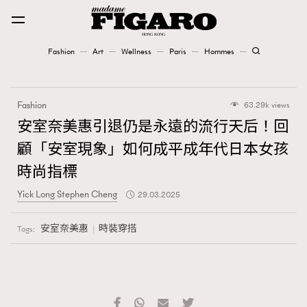
Fashion
Art
Wellness
Paris
Hommes
Fashion
Fashion
63.29k views
Art
安室奈美惠引退仍是永遠的流行天后！回
顧「安室現象」如何成平成年代日本女孩
Wellness
時尚指標
Karena Lam is On Our Cover
Yick Long Stephen Cheng
29.03.2025
Paris
安室奈美惠
時裝穿搭
Tags:
Hommes