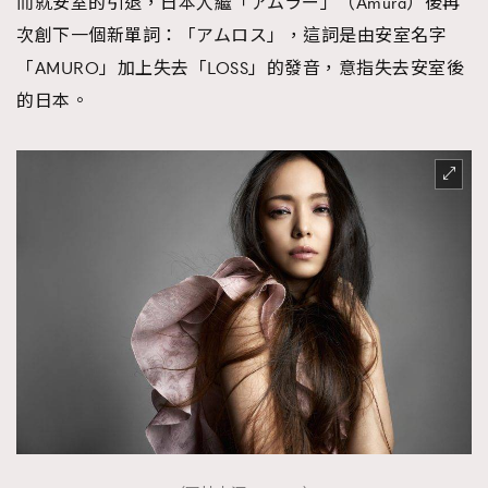
而就安室的引退，日本人繼「アムラー」（Amura）後再
次創下一個新單詞：「アムロス」，這詞是由安室名字
「AMURO」加上失去「LOSS」的發音，意指失去安室後
的日本。