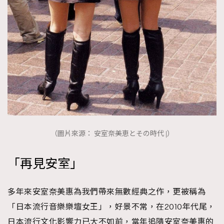
（圖片來源： 安室奈美恵とその時代 |）
「再見安室」
多年來安室奈美惠為我們帶來無數經典之作，更被稱為
「日本流行音樂樂壇女王」，好景不常，在2010年代尾，
日本流行文化影響力已大不如前，當年追隨安室奈美惠的