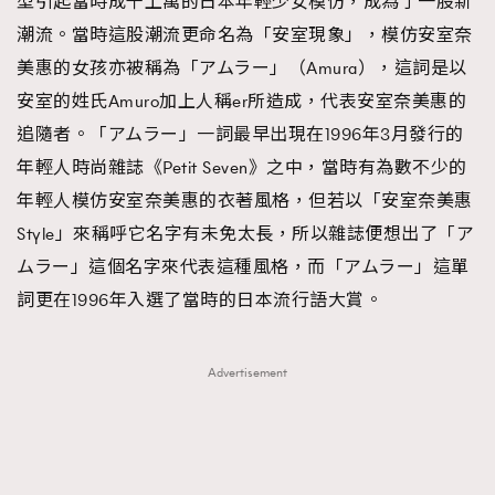
型引起當時成千上萬的日本年輕少女模仿，成為了一股新
潮流。當時這股潮流更命名為「安室現象」，模仿安室奈
美惠的女孩亦被稱為「アムラー」（Amura），這詞是以
安室的姓氏Amuro加上人稱er所造成，代表安室奈美惠的
追隨者。「アムラー」一詞最早出現在1996年3月發行的
年輕人時尚雜誌《Petit Seven》之中，當時有為數不少的
年輕人模仿安室奈美惠的衣著風格，但若以「安室奈美惠
Style」來稱呼它名字有未免太長，所以雜誌便想出了「ア
ムラー」這個名字來代表這種風格，而「アムラー」這單
詞更在1996年入選了當時的日本流行語大賞。
Advertisement