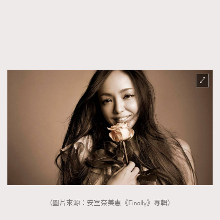
FigaroFrancais
41
FigaroGadget
1
FigaroHealth
647
FigaroHub
128
FigaroIcon
68
法國五月French May專訪四位香港文藝代表
FigaroInsight
156
FigaroIssue
271
FigaroJewellery
87
FigaroLifestyle
230
FigaroLove
89
FigaroMasterclass
20
FigaroMusic
90
FigaroStyle
89
#FigaroIssue 容祖兒封面專訪｜追逐歌手夢
（圖片來源：安室奈美惠《Finally》專輯）
FigaroSubculture
14