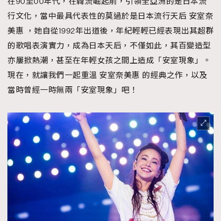
在90至00年代，在韓流崛起前，引領全亞洲的是日本流
時裝心理學
2
行文化，當中最具代表性的莫過於是日本流行天后 安室奈
當巨蟹座遇上處女座 Tyson Yoshi x 林家謙
煲劇日常
334
美惠 ，她自從1992年出道後，年紀輕輕已經表現出其超群
玩物壯志
1
的歌唱表演實力，成為日本天后，不僅如此，其百變造型
亦屢掀熱潮，甚至在年輕女孩之間上造成「安室現象」。
現在，就讓我們一起重溫 安室奈美惠 的經典之作，以及
當時曾經一時無兩「安室現象」吧！
本人已詳閱並同意遵守本文列明條款及細則。 請瀏覽
(
nmg.com.hk/privacy
) 閱讀本公司的私隱政策聲明。
本人願意接收新傳媒集團的最新消息及其他宣傳資訊，本人同意
新傳媒集團使用本人的個人資料於任何推廣用途。