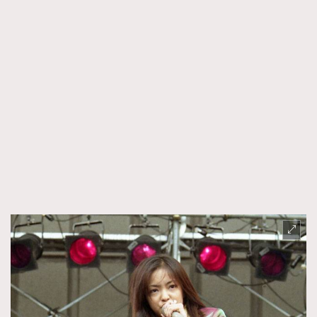
AFrenchMind
DressLikeAParisienne
EmpowerF
FashionWeek
FigaroAesthetic