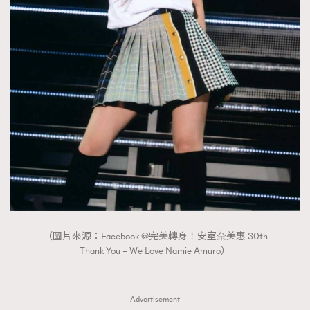
（圖片來源：Facebook @完美轉身！安室奈美惠 30th
Thank You – We Love Namie Amuro）
Advertisement
TRENDING