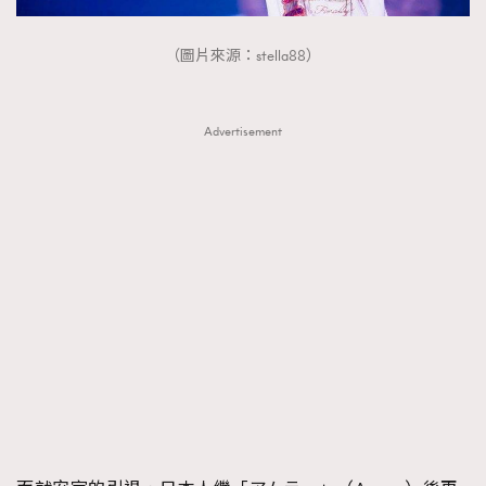
（圖片來源：stella88）
Advertisement