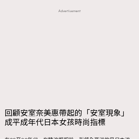
FigaroTalk
48
FigaroWatch
Advertisement
83
Grooming&Fitness
38
HommesFashion
2
HommeStyle
132
NoBagNoLife
349
People
53
#FigaroIssue 專訪陳漢娜Hanna與Takuro｜模特
TheFrenchWay
145
情侶談愛情
VAxChowSangSang
4
WatchesWonder&Beyond
21
WatchesWonder&Beyond
1
向ChanelN°5致敬
1
回顧安室奈美惠帶起的「安室現象」
大時代小事情
42
成平成年代日本女孩時尚指標
時尚熱話
537
時尚配飾
297