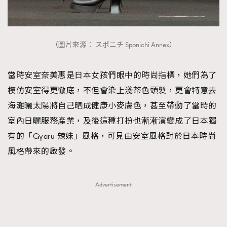
（圖片來源： スポニチ Sponichi Annex）
當時安室奈美惠是日本女孩們眼中的時尚指標，她們為了
模仿安室得更徹底，不但會染上淺茶色頭髮，更會特意去
海灘曬太陽將自己晒成健康小麥膚色，甚至帶動了當時的
室內日曬服務產業，及後這種打扮也漸漸演變成了日本獨
有的「Gyaru 辣妹」風格，可見由安室風格對於日本時尚
風格帶來的啟發。
Advertisement