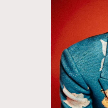
AFrenchMind
D