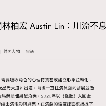
林柏宏 Austin Lin：川流
TRENDING
3
AFrenchMind
封面人物
專訪
1
DressLikeAParisienne
103
EmpowerF
191
，需要吸收角色的心理特質甚或建立形象並轉化，
FashionWeek
）從《超級星光大道》出道，爾後一直往演員面向發展並憑
308
FigaroAesthetic
金馬獎最佳男配角獎，2020年以《怪胎》入圍金
持續出演電影與劇集，在演戲的維度裡面被捕捉下