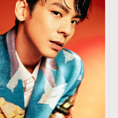
TRENDING
ressLikeAParisienne
Empower
FigaroAesthetic