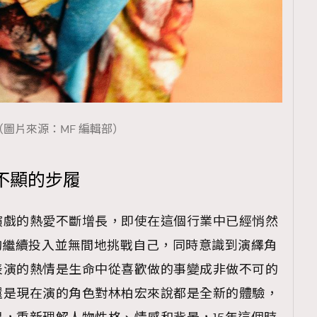
覽(
nmg.com.hk/privacy
) 閱讀本
資訊，本人同意新傳媒集團使用
（圖片來源：MF 編輯部）
不顯的步履
演戲的熱愛不斷增長，即使在這個行業中已經悄然
夠繼續投入並無間地挑戰自己，同時意識到演繹角
表演的熱情是生命中從喜歡做的事變成非做不可的
還是現在演的角色對林柏宏來說都是全新的體驗，