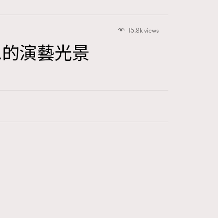
15.8k views
不息的演藝光景
415
FigaroAstrology
424
FigaroBeauty
7
FigaroBeautyRitual
547
FigaroCeleb
281
FigaroCinéma
17