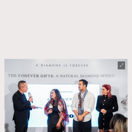
時裝心理學
2
當巨蟹座遇上處女座 Tyson Yoshi x 林家謙
煲劇日常
334
玩物壯志
1
本人已詳閱並同意遵守本文列明條款及細則。 請瀏覽
(
nmg.com.hk/privacy
) 閱讀本公司的私隱政策聲明。
本人願意接收新傳媒集團的最新消息及其他宣傳資訊，本人同意
新傳媒集團使用本人的個人資料於任何推廣用途。