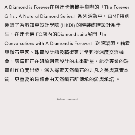
FigaroTalk
48
A Diamond is Forever在與連卡佛攜手舉辦的「The Forever
FigaroWatch
83
Gifts : A Natural Diamond Series」系列活動中，由MF特別
Grooming&Fitness
38
邀請了香港知專設計學院 (HKDI) 的時裝媒體設計系學
HommesFashion
2
生，在連卡佛IFC店內的Diamond suite展開「In
HommeStyle
132
Conversations with A Diamond is Forever」對談環節。藉着
NoBagNoLife
349
與鑽石專家、珠寶設計師及藝術家非常難得深度交流機
People
53
會，讓這群正在研讀創意設計的未來新星，能從專業的珠
#FigaroIssue 專訪陳漢娜Hanna與Takuro｜模特
TheFrenchWay
145
寶創作角度出發，深入探索天然鑽石的非凡之美與真實本
情侶談愛情
VAxChowSangSang
4
質，更重要的是體會由天然鑽石所傳承的愛與承諾 。
WatchesWonder&Beyond
21
WatchesWonder&Beyond
1
Advertisement
向ChanelN°5致敬
1
大時代小事情
42
時尚熱話
537
時尚配飾
297