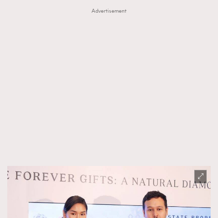
Advertisement
AFrenchMind
DressLikeAParisienne
EmpowerF
FashionWeek
FigaroAesthetic