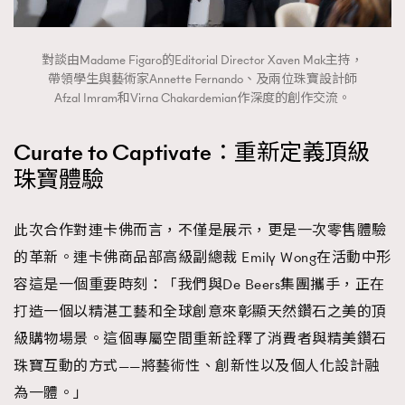
About us
Collaboration Opportunity
Disclaimer
Privacy
New Media Group
|
Madame Figaro editions:
France
|
Greece
對談由Madame Figaro的Editorial Director Xaven Mak主持，
|
Japan
|
Portugal
|
Spain
帶領學生與藝術家Annette Fernando、及兩位珠寶設計師
Afzal Imram和Virna Chakardemian作深度的創作交流。
Curate to Captivate：重新定義頂級
珠寶體驗
此次合作對連卡佛而言，不僅是展示，更是一次零售體驗
的革新。連卡佛商品部高級副總裁 Emily Wong在活動中形
容這是一個重要時刻：「我們與De Beers集團攜手，正在
打造一個以精湛工藝和全球創意來彰顯天然鑽石之美的頂
級購物場景。這個專屬空間重新詮釋了消費者與精美鑽石
珠寶互動的方式——將藝術性、創新性以及個人化設計融
為一體。」