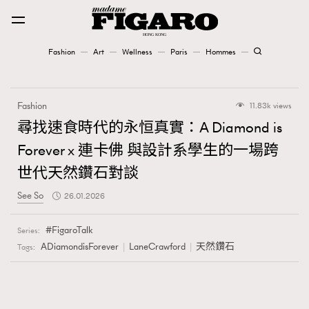
Fashion
Art
Wellness
Paris
Hommes
Fashion
Fashion
11.83k views
Art
尋找速食時代的永恒真實：A Diamond is
Forever x 連卡佛 與設計系學生的一場跨
Wellness
世代天然鑽石對談
Karena Lam is On Our Cover
See So
26.01.2026
Paris
FigaroTalk
Series:
ADiamondisForever
LaneCrawford
天然鑽石
Tags:
Hommes