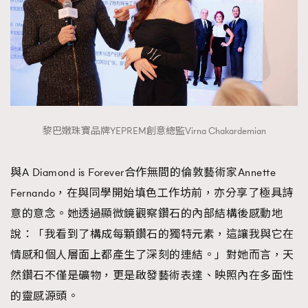
黎巴嫩珠寶品牌YEPREM創意總監Virna Chakardemian
與A Diamond is Forever合作無間的倫敦藝術家Annette
Fernando，在與同學開始填色工作坊前，亦分享了極具詩
意的意念。她透過顯微鏡觀察鑽石的內部結構後感動地
說：「我看到了構成每顆鑽石的獨特元素，這讓我與它在
情感和個人層面上都產生了深刻的連結。」對她而言，天
然鑽石不僅是礦物，更是啟發藝術表達、映照內在多面性
的靈感源頭。