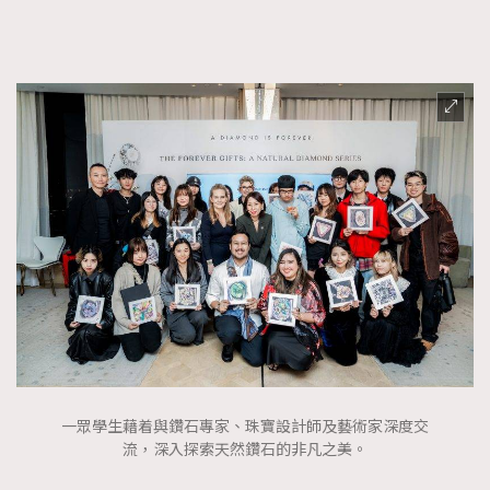
FigaroFrancais
41
FigaroGadget
1
FigaroHealth
647
FigaroHub
128
FigaroIcon
68
法國五月French May專訪四位香港文藝代表
FigaroInsight
156
FigaroIssue
270
FigaroJewellery
86
FigaroLifestyle
230
FigaroLove
89
FigaroMasterclass
20
FigaroMusic
90
FigaroStyle
一眾學生藉着與鑽石專家、珠寶設計師及藝術家深度交
89
#FigaroIssue 容祖兒封面專訪｜追逐歌手夢
流，深入探索天然鑽石的非凡之美。
FigaroSubculture
14