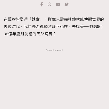
TRENDING
#FigaroExhibition 群星力撐MF X Leung Mo《See
AFrenchMind
3
在萬物皆變得「速食」、影像只需幾秒鐘就能傳遍世界的
You In My Dream》展覽
DressLikeAParisienne
1
數位時代，我們是否還願意靜下心來，去感受一件經歷了
EmpowerF
103
33億年歲月洗禮的天然瑰寶？
FashionWeek
191
FigaroAesthetic
308
Advertisement
FigaroAstrology
415
FigaroBeauty
424
FigaroBeautyRitual
7
FigaroCeleb
547
#FigaroExhibition Wyman 揭曉 Figaro Exhibition
FigaroCinéma
281
第二站！
FigaroDigitalCover
17
FigaroExhibition
12
FigaroExpert
1