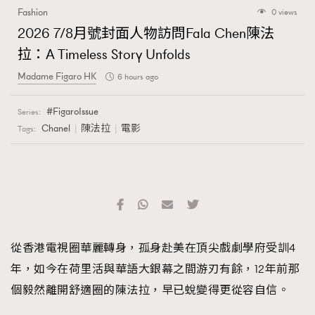
Fashion
0 views
2026 7/8月號封面人物訪問Fala Chen陳法
拉：A Timeless Story Unfolds
Madame Figaro HK
6 hours ago
FigaroIssue
Series:
Chanel
陳法拉
電影
Tags:
從香港電視圈華麗轉身，孤身赴美在頂尖戲劇學府受訓4
年，如今在荷里活與華語大銀幕之間游刃有餘，12年前那
個毅然離開舒適圈的陳法拉，早已蛻變得更從容自信。