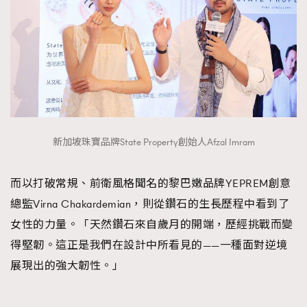
新加坡珠寶品牌State Property創始人Afzal Imram
而以打破常規、前衛風格聞名的黎巴嫩品牌YEPREM創意
總監Virna Chakardemian，則從鑽石的生長歷程中看到了
女性的力量。「天然鑽石來自歲月的開端，歷經挑戰而變
得堅韌。這正是我們在設計中所看見的——一種面對逆境
展現出的強大韌性。」