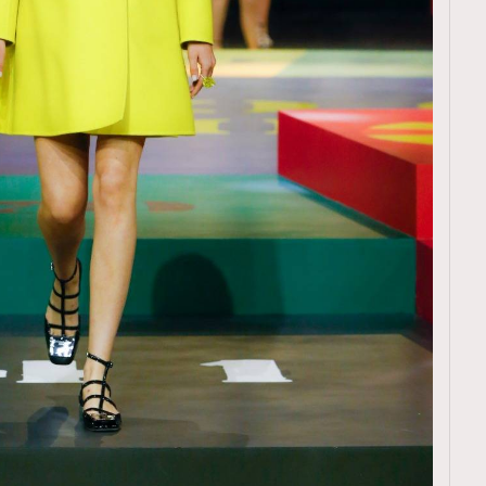
TRENDING
ressLikeAParisienne
Empower
FigaroAesthetic