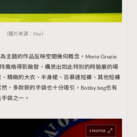
（圖片來源：Dior）
覽(
nmg.com.hk/privacy
) 閱讀本
資訊，本人同意新傳媒集團使用
 以遊戲為主題的作品反映空間幾何概念，Maria Grazia
aratti 的獨特風格得到啟發，構思出如此特別的時裝展的場
套、精緻的大衣、半身裙、百慕達短褲、其他短褲
，多款新的手袋也十分吸引，Bobby bag也有
佳手袋之一。
3