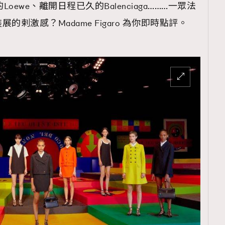
oewe、離開日程已久的Balenciaga………一眾法
剌激感？Madame Figaro 為你即時點評。