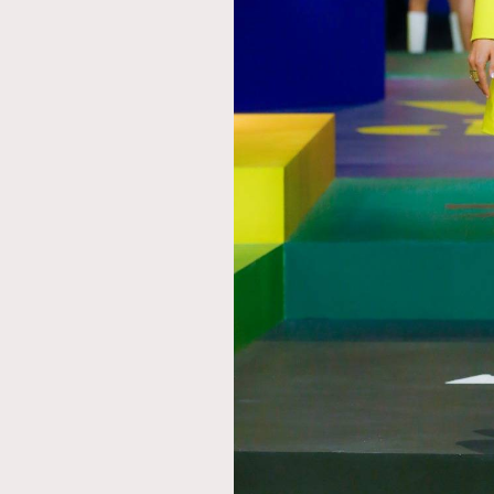
AFrenchMind
D