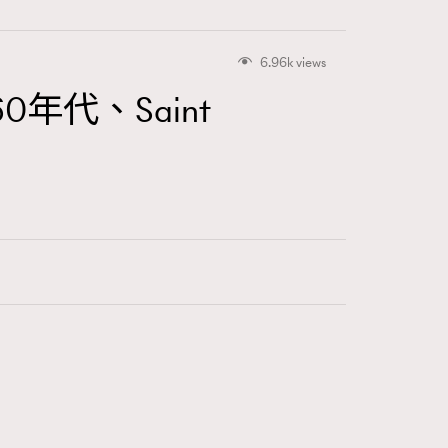
6.96k views
年代、Saint
416
FigaroAstrology
424
FigaroBeauty
7
FigaroBeautyRitual
547
FigaroCeleb
281
FigaroCinéma
17