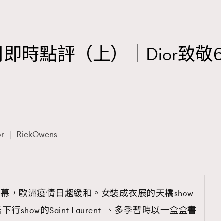
即時點評（上）｜Dior致敬60
TRENDING
3
AFrenchMind
1
DressLikeAParisienne
or
RickOwens
103
EmpowerF
191
FashionWeek
308
FigaroAesthetic
開帷幕，歐洲疫情日趨緩和。女裝成衣展的天橋show
how的Saint Laurent 、多季暫時以一盒盒書