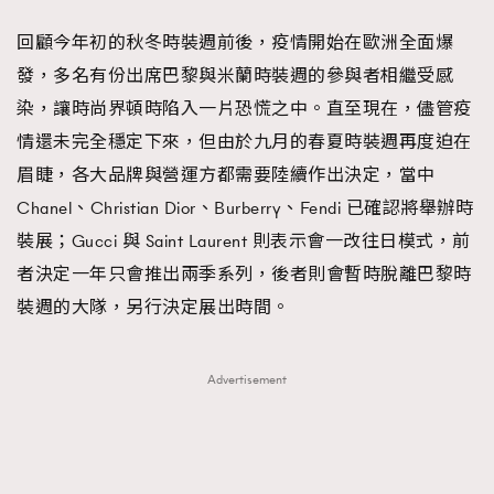
FigaroFrancais
41
回顧今年初的秋冬時裝週前後，疫情開始在歐洲全面爆
FigaroGadget
1
發，多名有份出席巴黎與米蘭時裝週的參與者相繼受感
FigaroHealth
647
染，讓時尚界頓時陷入一片恐慌之中。直至現在，儘管疫
FigaroHub
128
情還未完全穩定下來，但由於九月的春夏時裝週再度迫在
FigaroIcon
68
眉睫，各大品牌與營運方都需要陸續作出決定，當中
法國五月French May專訪四位香港文藝代表
FigaroInsight
156
Chanel、Christian Dior、Burberry、Fendi 已確認將舉辦時
FigaroIssue
271
裝展；Gucci 與 Saint Laurent 則表示會一改往日模式，前
FigaroJewellery
87
者決定一年只會推出兩季系列，後者則會暫時脫離巴黎時
FigaroLifestyle
230
裝週的大隊，另行決定展出時間。
FigaroLove
89
FigaroMasterclass
20
Advertisement
FigaroMusic
90
FigaroStyle
89
#FigaroIssue 容祖兒封面專訪｜追逐歌手夢
FigaroSubculture
14