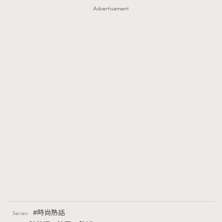
Advertisement
時尚熱話
Series: