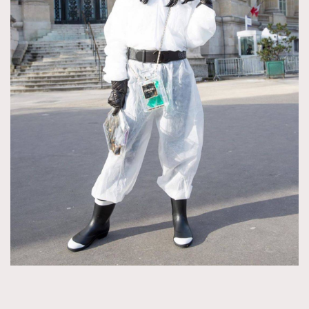
About us
Collaboration Opportunity
Disclaimer
Privacy
New Media Group
|
Madame Figaro editions:
France
|
Greece
|
Japan
|
Portugal
|
Spain