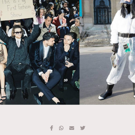
TRENDING
#FigaroExhibition 群星力撐MF X Leung Mo《See
AFrenchMind
3
You In My Dream》展覽
DressLikeAParisienne
1
EmpowerF
103
FashionWeek
191
FigaroAesthetic
308
FigaroAstrology
416
FigaroBeauty
424
FigaroBeautyRitual
7
FigaroCeleb
547
#FigaroExhibition Wyman 揭曉 Figaro Exhibition
FigaroCinéma
281
第二站！
FigaroDigitalCover
17
FigaroExhibition
12
FigaroExpert
1