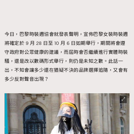
時裝心理學
2
當巨蟹座遇上處女座 Tyson Yoshi x 林家謙
煲劇日常
334
玩物壯志
1
今日，巴黎時裝週協會就發表聲明，宣佈巴黎女裝時裝週
將確定於 9 月 28 日至 10 月 6 日如期舉行，期間將會遵
守政府對公眾健康的建議，而屆時會否繼續進行實體時裝
騷，還是改以數碼形式舉行，則仍是未知之數。此話一
TRENDING
出，不知會讓多少還在猶疑不決的品牌選擇追隨，又會有
AFrenchMind
DressLikeAParisienne
多少反對聲音出現？
本人已詳閱並同意遵守本文列明條款及細則。 請瀏覽
EmpowerF
FashionWeek
FigaroAesthetic
(
nmg.com.hk/privacy
) 閱讀本公司的私隱政策聲明。
本人願意接收新傳媒集團的最新消息及其他宣傳資訊，本人同意
新傳媒集團使用本人的個人資料於任何推廣用途。