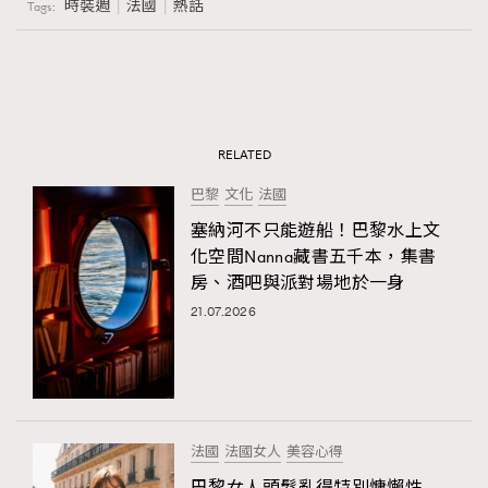
時裝週
法國
熱話
Tags:
RELATED
巴黎
文化
法國
塞納河不只能遊船！巴黎水上文
化空間Nanna藏書五千本，集書
房、酒吧與派對場地於一身
21.07.2026
法國
法國女人
美容心得
巴黎女人頭髮亂得特別慵懶性