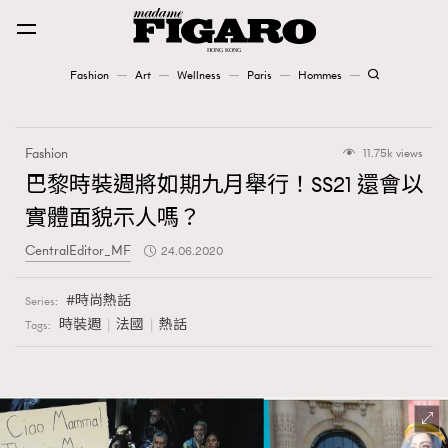
Fashion
Art
Wellness
Paris
Hommes
Fashion
Fashion
11.75k views
Art
巴黎時裝週將如期九月舉行！SS21 還會以
實體面貌示人嗎？
Wellness
CentralEditor_MF
24.06.2020
Karena Lam is On Our Cover
時尚熱話
Series:
Paris
時裝週
法國
熱話
Tags:
Hommes