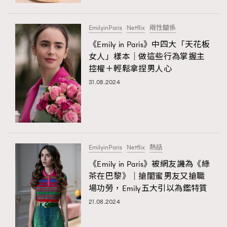
時裝心理學
2
當巨蟹座遇上處女座 Tyson Yoshi x 林家謙
煲劇日常
334
EmilyinParis
Netflix
兩性關係
玩物壯志
1
《Emily in Paris》中四大「天花板
女人」樣本｜做這些行為掌握主
控權＋輕鬆拿捏男人心
31.08.2024
本人已詳閱並同意遵守本文列明條款及細則。 請瀏覽
EmilyinParis
Netflix
熱話
(
nmg.com.hk/privacy
) 閱讀本公司的私隱政策聲明。
本人願意接收新傳媒集團的最新消息及其他宣傳資訊，本人同意
《Emily in Paris》被網友譏為《綠
新傳媒集團使用本人的個人資料於任何推廣用途。
茶在巴黎》｜搶閨蜜男友又搶職
場功勞，Emily五大引以為鑑特質
21.08.2024