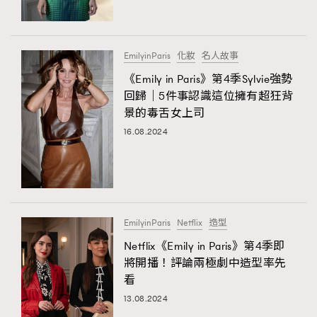
About us
Collaboration Opportunity
Disclaimer
Privacy
New Media Group
|
Madame Figaro editions:
France
|
Greece
EmilyinParis
化妝
名人故事
|
Japan
|
Portugal
|
Spain
《Emily in Paris》第4季Sylvie強勢
回歸｜5件事認識這位擁有超狂背
景的毒舌女上司
16.08.2024
EmilyinParis
Netflix
造型
Netflix《Emily in Paris》第4季即
將開播！評論兩極劇中造型率先
看
13.08.2024