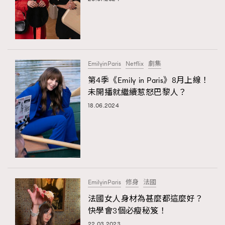
EmilyinParis
Netflix
劇集
第4季《Emily in Paris》8月上線！
未開播就繼續惹怒巴黎人？
18.06.2024
TRENDING
AFrenchMind
DressLikeAParisienne
EmpowerF
FashionWeek
FigaroAesthetic
EmilyinParis
修身
法國
法國女人身材為甚麼都這麼好？
快學會3個必瘦秘笈！
22.03.2023