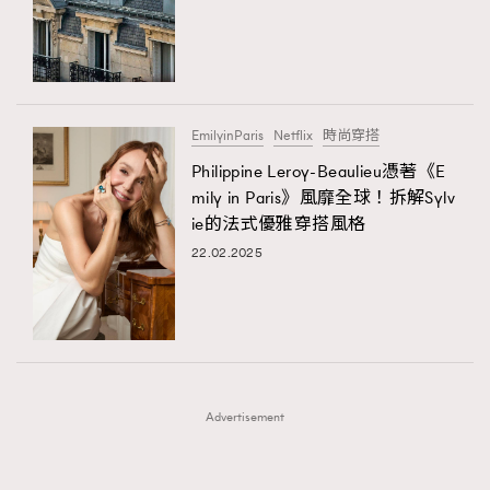
FigaroFrancais
41
FigaroGadget
1
FigaroHealth
647
FigaroHub
128
EmilyinParis
Netflix
時尚穿搭
FigaroIcon
68
Philippine Leroy-Beaulieu憑著《E
法國五月French May專訪四位香港文藝代表
FigaroInsight
156
mily in Paris》風靡全球！拆解Sylv
ie的法式優雅穿搭風格
FigaroIssue
271
22.02.2025
FigaroJewellery
87
FigaroLifestyle
230
FigaroLove
89
FigaroMasterclass
20
FigaroMusic
90
Advertisement
FigaroStyle
89
#FigaroIssue 容祖兒封面專訪｜追逐歌手夢
FigaroSubculture
14