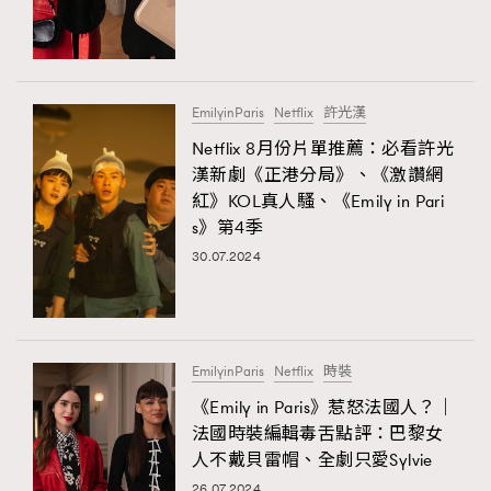
EmilyinParis
Netflix
許光漢
Netflix 8月份片單推薦：必看許光
漢新劇《正港分局》、《激讚網
紅》KOL真人騷、《Emily in Pari
s》第4季
30.07.2024
EmilyinParis
Netflix
時裝
《Emily in Paris》惹怒法國人？｜
法國時裝編輯毒舌點評：巴黎女
人不戴貝雷帽、全劇只愛Sylvie
26.07.2024