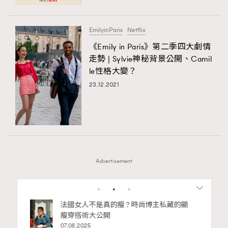
EmilyinParis
Netflix
《Emily in Paris》第二季四大劇情
走勢 | Sylvie神秘背景公開、Camil
le性格大變？
23.12.2021
Advertisement
1
2
主私藏的顯
別再用酒精消毒皮革！6個清潔手袋小技
巧，讓你更愛惜你的手袋
02.06.2025