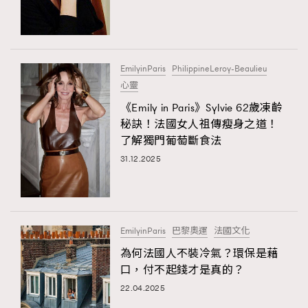
TRENDING
#FigaroExhibition 群星力撐MF X Leung Mo《See
AFrenchMind
3
You In My Dream》展覽
DressLikeAParisienne
1
EmilyinParis
PhilippineLeroy-Beaulieu
心靈
EmpowerF
103
《Emily in Paris》Sylvie 62歲凍齡
FashionWeek
191
秘訣！法國女人祖傳瘦身之道！
FigaroAesthetic
308
了解獨門葡萄斷食法
FigaroAstrology
416
31.12.2025
FigaroBeauty
424
FigaroBeautyRitual
7
FigaroCeleb
547
#FigaroExhibition Wyman 揭曉 Figaro Exhibition
EmilyinParis
巴黎奧運
法國文化
FigaroCinéma
281
第二站！
為何法國人不裝冷氣？環保是藉
FigaroDigitalCover
17
口，付不起錢才是真的？
FigaroExhibition
12
22.04.2025
FigaroExpert
1