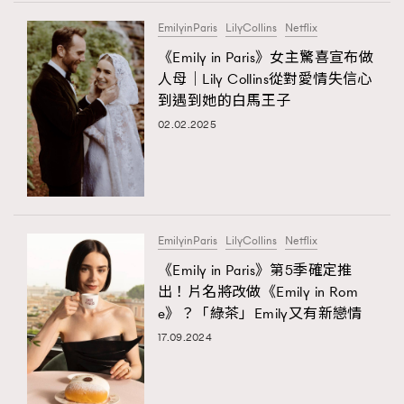
FigaroTalk
48
EmilyinParis
LilyCollins
Netflix
FigaroWatch
83
《Emily in Paris》女主驚喜宣布做
Grooming&Fitness
38
人母｜Lily Collins從對愛情失信心
HommesFashion
2
到遇到她的白馬王子
HommeStyle
132
02.02.2025
NoBagNoLife
349
People
53
#FigaroIssue 專訪陳漢娜Hanna與Takuro｜模特
TheFrenchWay
145
情侶談愛情
VAxChowSangSang
4
EmilyinParis
LilyCollins
Netflix
WatchesWonder&Beyond
21
《Emily in Paris》第5季確定推
WatchesWonder&Beyond
1
出！片名將改做《Emily in Rom
向ChanelN°5致敬
e》？「綠茶」Emily又有新戀情
1
17.09.2024
大時代小事情
42
時尚熱話
537
時尚配飾
297