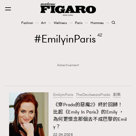
Fashion
Art
Wellness
Paris
Hommes
Fashion
EmilyinParis
42
Art
Advertisement
Wellness
Karena Lam is On Our Cover
Paris
EmilyinParis
TheDevilwearsPrada
劇集
《穿Prada的惡魔2》終於回歸！
比起《Emily In Paris》的Emily ，
Hommes
為何更懷念那個去不成巴黎的Emil
y？
22.04.2026