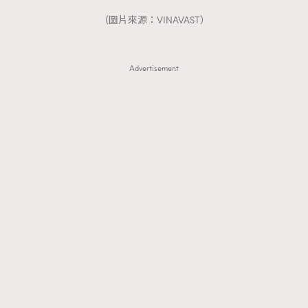
（圖片來源：VINAVAST）
Advertisement