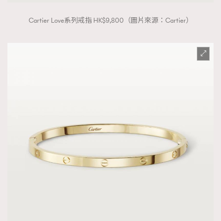
Cartier Love系列戒指 HK$9,800（圖片來源：Cartier）
TRENDING
AFrenchMind
DressLikeAParisienne
EmpowerF
FashionWeek
FigaroAesthetic