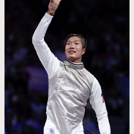
時裝心理學
2
當巨蟹座遇上處女座 Tyson Yoshi x 林家謙
煲劇日常
334
玩物壯志
1
本人已詳閱並同意遵守本文列明條款及細則。 請瀏覽
(
nmg.com.hk/privacy
) 閱讀本公司的私隱政策聲明。
本人願意接收新傳媒集團的最新消息及其他宣傳資訊，本人同意
新傳媒集團使用本人的個人資料於任何推廣用途。