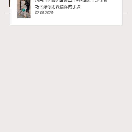
私藏的顯
別再用酒精消毒皮革！6個清潔手袋小技
巧，讓你更愛惜你的手袋
02.06.2025
Fashion
0 views
2026 7/8月號封面人物訪問Fala Chen陳法
RECOMMENDED
拉：A Timeless Story Unfolds
Madame Figaro HK
7 hours ago
FigaroIssue
Series:
Chanel
陳法拉
電影
Tags: