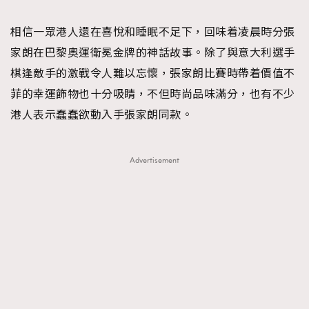
TRENDING
相信一眾港人還在喜悅和睡眠不足下，回味着凌晨時分張
#FigaroExhibition 群星力撐MF X Leung Mo《See
AFrenchMind
3
家朗在巴黎奧運衛冕金牌的神話故事。除了與意大利選手
You In My Dream》展覽
DressLikeAParisienne
1
棋逢敵手的激戰令人難以忘懷，張家朗比賽時帶着價值不
EmpowerF
103
菲的幸運飾物也十分吸睛，不但時尚品味滿分，也有不少
FashionWeek
191
港人表示蠢蠢欲動入手張家朗同款。
FigaroAesthetic
308
FigaroAstrology
415
Advertisement
FigaroBeauty
424
FigaroBeautyRitual
7
FigaroCeleb
547
#FigaroExhibition Wyman 揭曉 Figaro Exhibition
FigaroCinéma
281
第二站！
FigaroDigitalCover
17
FigaroExhibition
12
FigaroExpert
1