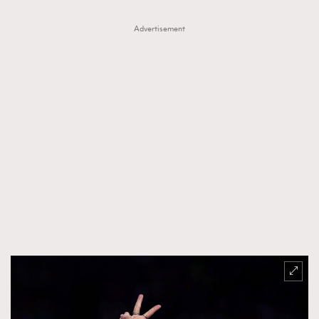
FigaroTalk
48
FigaroWatch
83
Advertisement
Grooming&Fitness
38
HommesFashion
2
HommeStyle
132
NoBagNoLife
349
People
53
#FigaroIssue 專訪陳漢娜Hanna與Takuro｜模特
TheFrenchWay
145
情侶談愛情
VAxChowSangSang
4
WatchesWonder&Beyond
21
WatchesWonder&Beyond
1
向ChanelN°5致敬
1
大時代小事情
42
時尚熱話
537
時尚配飾
297