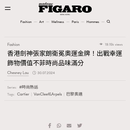
Fashion
Art
Wellness
Paris
Hommes
Fashion
Fashion
19.15k views
Art
香港劍神張家朗衛冕奧運金牌！出戰幸運
飾物價值不菲時尚品味滿分
Wellness
Chesney Lau
30.07.2024
Karena Lam is On Our Cover
時尚熱話
Series:
Paris
Cartier
VanCleef&Arpels
巴黎奧運
Tags:
Hommes