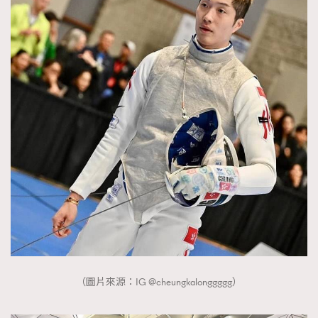
（圖片來源：IG @cheungkalonggggg）