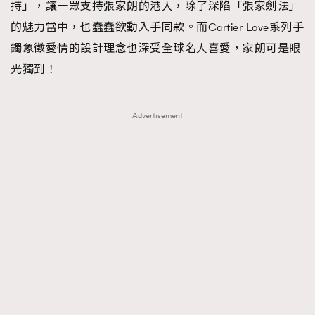
持」，讓一眾支持張家朗的港人，除了深陷「張家劍法」
的魅力當中，也蠢蠢欲動入手同款。而Cartier Love系列手
鐲象徵愛情的設計理念也深受全球名人喜愛，家朗可是眼
光獨到！
Advertisement