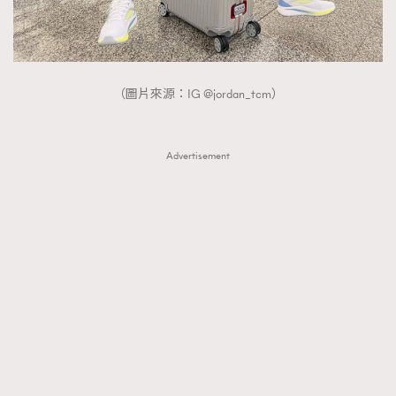
（圖片來源：IG @jordan_tcm）
Advertisement