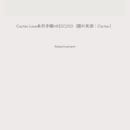
Cartier Love系列手鐲HK$37,200（圖片來源：Cartier）
Advertisement