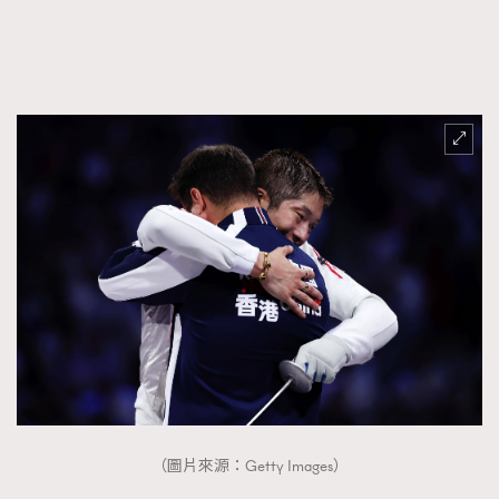
FigaroFrancais
41
FigaroGadget
1
FigaroHealth
647
FigaroHub
128
FigaroIcon
68
法國五月French May專訪四位香港文藝代表
FigaroInsight
156
FigaroIssue
270
FigaroJewellery
86
FigaroLifestyle
230
FigaroLove
89
FigaroMasterclass
20
FigaroMusic
90
FigaroStyle
89
#FigaroIssue 容祖兒封面專訪｜追逐歌手夢
（圖片來源：Getty Images）
FigaroSubculture
14