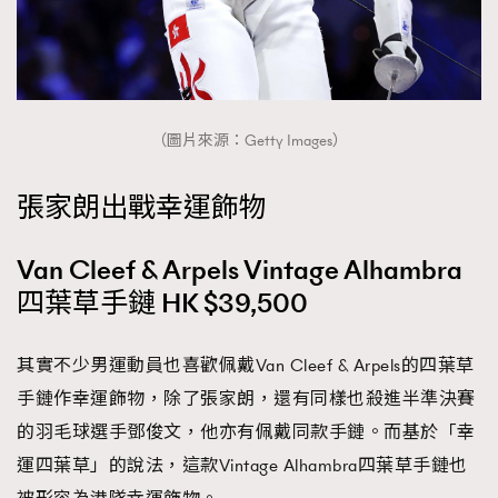
About us
Collaboration Opportunity
Disclaimer
Privacy
New Media Group
|
Madame Figaro editions:
France
|
Greece
|
Japan
|
Portugal
|
Spain
（圖片來源：Getty Images）
張家朗出戰幸運飾物
Van Cleef & Arpels Vintage Alhambra
四葉草手鏈 HK $39,500
其實不少男運動員也喜歡佩戴Van Cleef & Arpels的四葉草
手鏈作幸運飾物，除了張家朗，還有同樣也殺進半準決賽
的羽毛球選手鄧俊文，他亦有佩戴同款手鏈。而基於「幸
運四葉草」的說法，這款Vintage Alhambra四葉草手鏈也