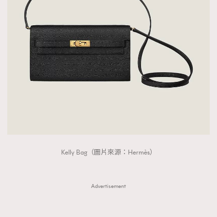
Kelly Bag（圖片來源：Hermès）
Advertisement