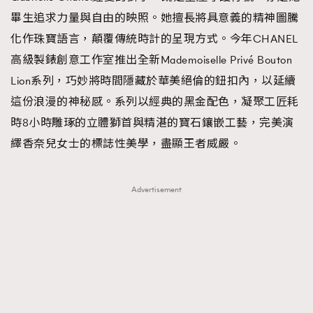
畢生追求力量與自由的映照。她擅長將具意義的精神圖騰
化作珠寶語言，顛覆傳統時計的呈現方式。今年CHANEL
高級製錶創意工作室推出全新Mademoiselle Privé Bouton
Lion系列，巧妙將時間隱藏於華美絕倫的鈕扣內，以延續
這份浪漫的神秘感。系列以經典的黑金配色，凝聚工匠耗
時8小時雕琢的立體獅首與精湛的寶石鑲嵌工藝，完美演
繹香奈兒女士的標誌性美學，盡顯王者威嚴。
Advertisement