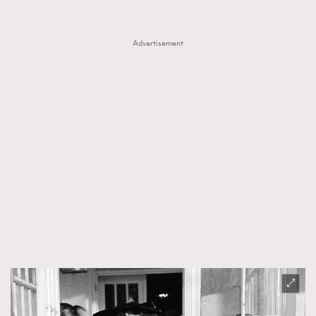
時裝心理學
2
當巨蟹座遇上處女座 Tyson Yoshi x 林家謙
煲劇日常
334
Advertisement
玩物壯志
1
本人已詳閱並同意遵守本文列明條款及細則。 請瀏覽
(
nmg.com.hk/privacy
) 閱讀本公司的私隱政策聲明。
本人願意接收新傳媒集團的最新消息及其他宣傳資訊，本人同意
新傳媒集團使用本人的個人資料於任何推廣用途。