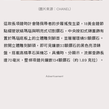
（圖片來源：CHANEL）
這款長項鏈時計會隨佩帶者的步履搖曳生姿，18黃金鏈節
點綴管狀縞瑪瑙與明亮式切割鑽石，中央按扣式錶蓋飾有
置於瑪瑙底板上的立體雕刻獅首，並層層環繞51顆鑽石。
掀開立體雕刻獅頭，即可見鑲嵌33顆鑽石的黑色亮漆錶
盤。搭載高精準石英機芯，具備時、分顯示，流蘇垂飾長
達70毫米，整條項鏈共鑲嵌134顆鑽石（約 1.89 克拉）。
Advertisement