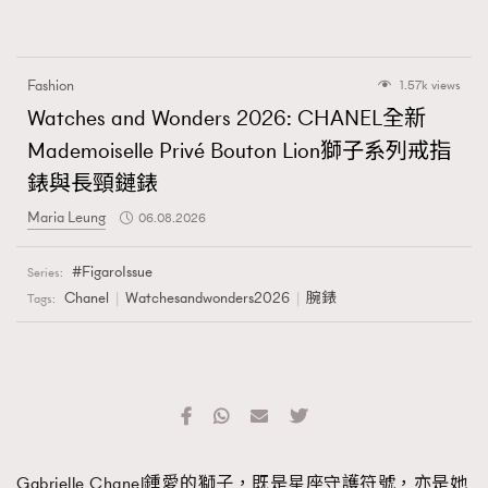
Fashion
1.57k views
Watches and Wonders 2026: CHANEL全新
Mademoiselle Privé Bouton Lion獅子系列戒指
錶與長頸鏈錶
Maria Leung
06.08.2026
FigaroIssue
Series:
Chanel
Watchesandwonders2026
腕錶
Tags:
Gabrielle Chanel鍾愛的獅子，既是星座守護符號，亦是她