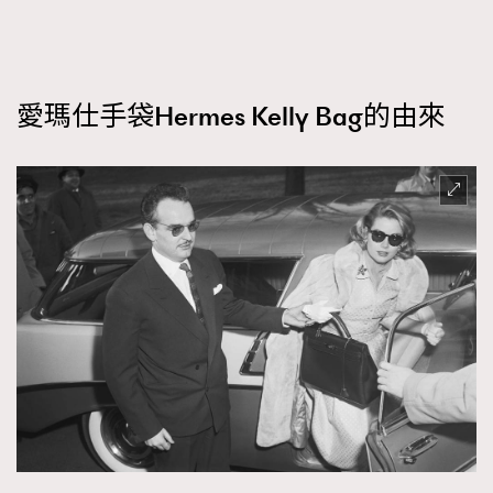
FigaroTalk
48
FigaroWatch
83
Grooming&Fitness
38
HommesFashion
愛瑪仕手袋Hermes Kelly Bag的由來
2
HommeStyle
132
NoBagNoLife
349
People
53
#FigaroIssue 專訪陳漢娜Hanna與Takuro｜模特
TheFrenchWay
145
情侶談愛情
VAxChowSangSang
4
WatchesWonder&Beyond
21
WatchesWonder&Beyond
1
向ChanelN°5致敬
1
大時代小事情
42
時尚熱話
537
時尚配飾
297