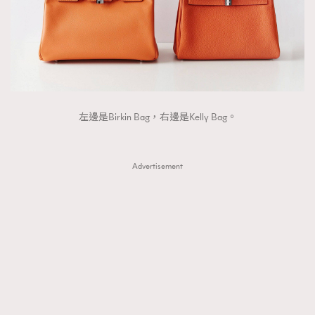
左邊是Birkin Bag，右邊是Kelly Bag。
Advertisement