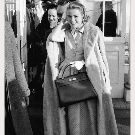
About us
Collaboration Opportunity
Disclaimer
Privacy
New Media Group
|
Madame Figaro editions:
France
|
Greece
|
Japan
|
Portugal
|
Spain