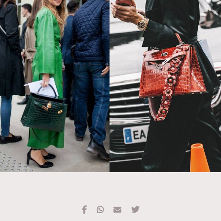
TRENDING
#FigaroExhibition 群星力撐MF X Leung Mo《See
AFrenchMind
3
You In My Dream》展覽
DressLikeAParisienne
1
EmpowerF
103
FashionWeek
191
FigaroAesthetic
308
FigaroAstrology
417
FigaroBeauty
424
FigaroBeautyRitual
7
FigaroCeleb
547
#FigaroExhibition Wyman 揭曉 Figaro Exhibition
FigaroCinéma
281
第二站！
FigaroDigitalCover
17
FigaroExhibition
12
FigaroExpert
1