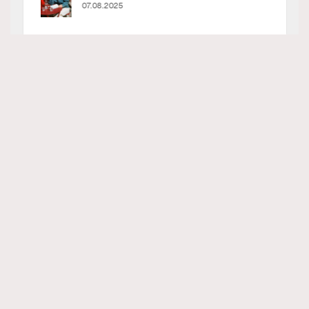
RECOMMENDED
（圖片來源：CHANEL）