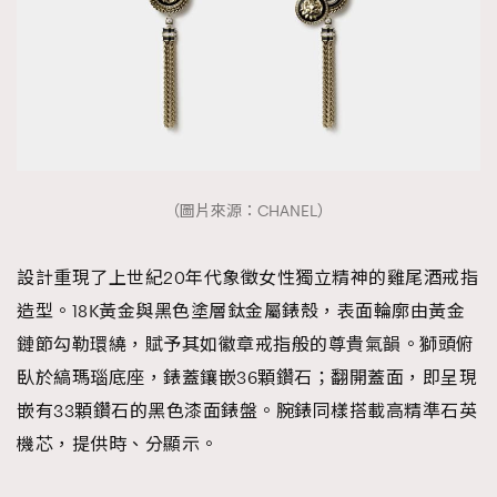
（圖片來源：CHANEL）
設計重現了上世紀20年代象徵女性獨立精神的雞尾酒戒指
造型。18K黃金與黑色塗層鈦金屬錶殼，表面輪廓由黃金
鏈節勾勒環繞，賦予其如徽章戒指般的尊貴氣韻。獅頭俯
臥於縞瑪瑙底座，錶蓋鑲嵌36顆鑽石；翻開蓋面，即呈現
嵌有33顆鑽石的黑色漆面錶盤。腕錶同樣搭載高精準石英
機芯，提供時、分顯示。