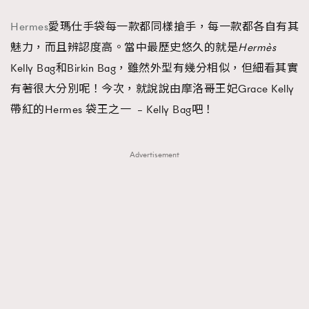
FigaroFrancais
41
Hermes
愛瑪仕手袋每一款都同樣搶手，每一款都各自有其
FigaroGadget
1
魅力，而且辨認度高。當中最歷史悠久的就是
Hermès
FigaroHealth
647
Kelly Bag和Birkin Bag，雖然外型有幾分相似，但細看其實
FigaroHub
128
有著很大分別呢！今次，就說說由摩洛哥王妃Grace Kelly
FigaroIcon
68
帶紅的Hermes 袋王之一 – Kelly Bag吧！
法國五月French May專訪四位香港文藝代表
FigaroInsight
156
FigaroIssue
271
Advertisement
FigaroJewellery
87
FigaroLifestyle
230
FigaroLove
89
FigaroMasterclass
20
FigaroMusic
90
FigaroStyle
89
#FigaroIssue 容祖兒封面專訪｜追逐歌手夢
FigaroSubculture
14