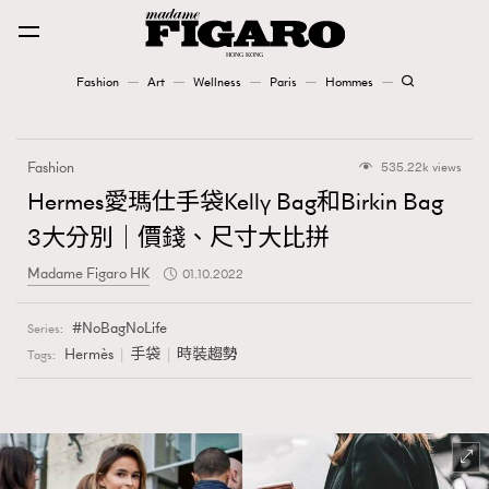
Fashion
Art
Wellness
Paris
Hommes
Fashion
Fashion
535.22k views
Art
Hermes愛瑪仕手袋Kelly Bag和Birkin Bag
3大分別｜價錢、尺寸大比拼
Wellness
Madame Figaro HK
01.10.2022
Karena Lam is On Our Cover
NoBagNoLife
Series:
Paris
Hermès
手袋
時裝趨勢
Tags:
Hommes