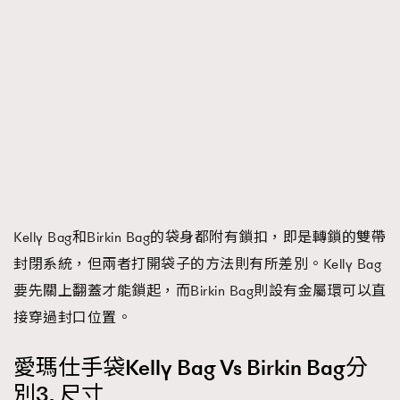
TRENDING
Kelly Bag和Birkin Bag的袋身都附有鎖扣，即是轉鎖的雙帶
AFrenchMind
DressLikeAParisienne
封閉系統，但兩者打開袋子的方法則有所差別。Kelly Bag
EmpowerF
FashionWeek
FigaroAesthetic
要先關上翻蓋才能鎖起，而Birkin Bag則設有金屬環可以直
接穿過封口位置。
愛瑪仕手袋Kelly Bag Vs Birkin Bag分
別3. 尺寸