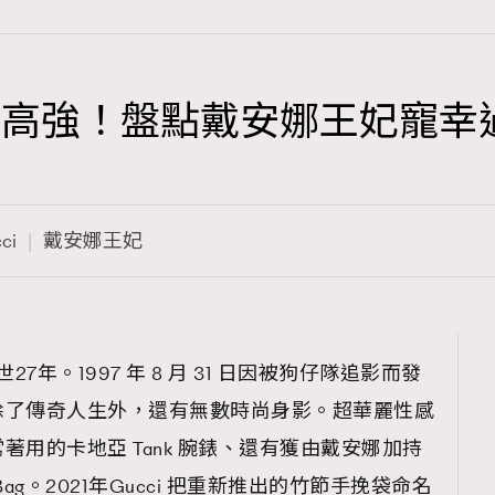
舊高強！盤點戴安娜王妃寵幸
TRENDING
3
AFrenchMind
ci
戴安娜王妃
1
DressLikeAParisienne
103
EmpowerF
191
7年。1997 年 8 月 31 日因被狗仔隊追影而發
FashionWeek
除了傳奇人生外，還有無數時尚身影。超華麗性感
308
FigaroAesthetic
用的卡地亞 Tank 腕錶、還有獲由戴安娜加持
 Bag。2021年Gucci 把重新推出的竹節手挽袋命名