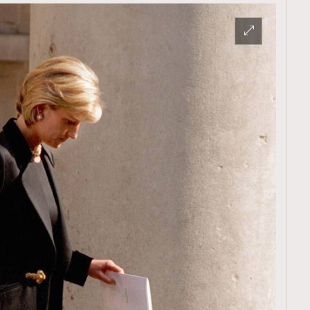
TRENDING
ressLikeAParisienne
Empower
FigaroAesthetic