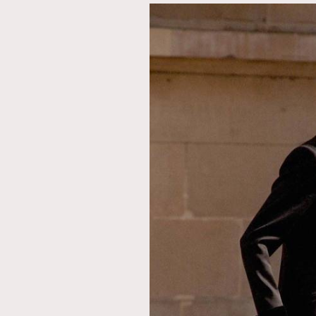
AFrenchMind
D