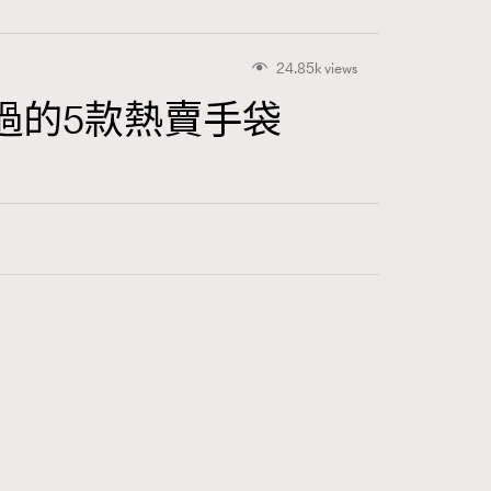
24.85k views
過的5款熱賣手袋
416
FigaroAstrology
424
FigaroBeauty
7
FigaroBeautyRitual
547
FigaroCeleb
281
FigaroCinéma
17