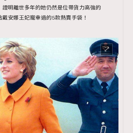
g向她致敬，證明離世多年的她仍然是位帶貨力高強的
就為你盤點戴安娜王妃寵幸過的5款熱賣手袋！