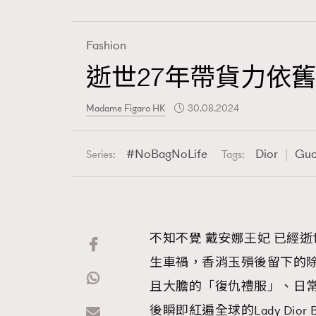
Fashion
逝世27年帶貨力依
Fashion
Madame Figaro HK
30.08.2024
Art
NoBagNoLife
Dior
Guc
Series:
Tags:
Wellness
不知不覺 戴安娜王妃 已經逝世2
生車禍，香消玉殞後留下的
Paris
且大膽的「復仇禮服」、日常著
後瞬即紅遍全球的Lady Dior