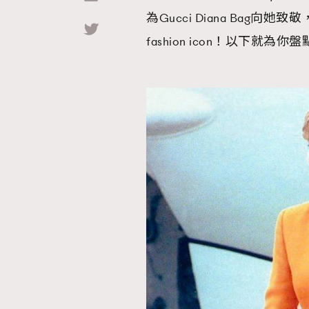
為Gucci Diana Ba
Hommes
fashion icon！以下