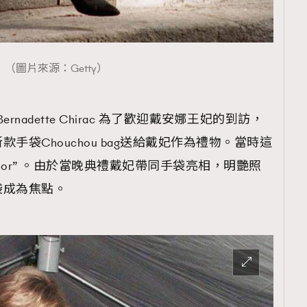
（圖片來源：Getty）
rnadette Chirac 為了歡迎戴安娜王妃的到訪，
手袋Chouchou bag送給戴妃作為禮物。當時這
 Dior” 。由於當晚典禮戴妃帶同手袋亮相，明艷照
袋成為焦點。