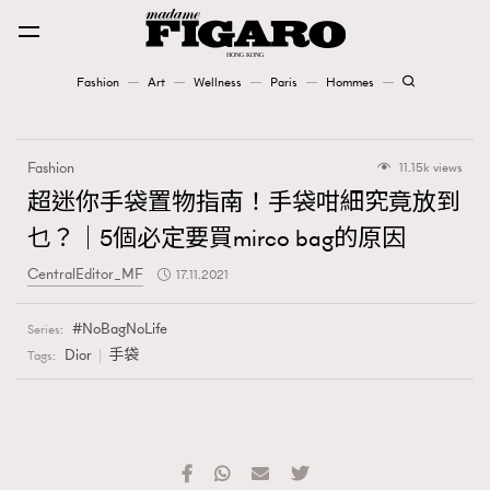
Fashion
Art
Wellness
Paris
Hommes
Fashion
Fashion
11.15k views
Art
超迷你手袋置物指南！手袋咁細究竟放到
乜？｜5個必定要買mirco bag的原因
Wellness
CentralEditor_MF
17.11.2021
Karena Lam is On Our Cover
NoBagNoLife
Series:
Paris
Dior
手袋
Tags:
Hommes