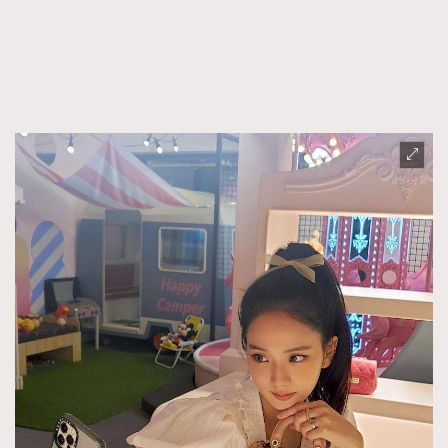
FigaroFrancais
41
FigaroGadget
1
FigaroHealth
647
FigaroHub
128
FigaroIcon
68
法國五月French May專訪四位香港文藝代表
FigaroInsight
156
FigaroIssue
271
FigaroJewellery
87
FigaroLifestyle
230
FigaroLove
89
FigaroMasterclass
20
FigaroMusic
90
FigaroStyle
89
#FigaroIssue 容祖兒封面專訪｜追逐歌手夢
FigaroSubculture
14