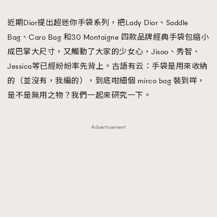
TRENDING
近期Dior提出超迷你手袋系列，把Lady Dior、Saddle
#FigaroExhibition 群星力撐MF X Leung Mo《See
AFrenchMind
3
Bag、Caro Bag 和30 Montaigne 四款品牌經典手袋包縮小
You In My Dream》展覽
DressLikeAParisienne
1
成巴掌大尺寸，又觸動了大家的少女心，Jisoo、秀智、
EmpowerF
103
Jessica等已經紛紛率先背上。古語有云：手袋是用來收納
FashionWeek
191
的（並沒有，我編的），到底咁細個 mirco bag 裝到咩，
FigaroAesthetic
308
是不是無用之物？我們一起來研究一下。
FigaroAstrology
417
FigaroBeauty
424
Advertisement
FigaroBeautyRitual
7
FigaroCeleb
547
#FigaroExhibition Wyman 揭曉 Figaro Exhibition
FigaroCinéma
281
第二站！
FigaroDigitalCover
17
FigaroExhibition
12
FigaroExpert
1