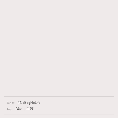
NoBagNoLife
Series:
Dior
手袋
Tags: