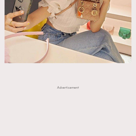
FigaroTalk
48
FigaroWatch
83
Grooming&Fitness
38
HommesFashion
2
HommeStyle
132
NoBagNoLife
349
People
53
#FigaroIssue 專訪陳漢娜Hanna與Takuro｜模特
TheFrenchWay
145
情侶談愛情
VAxChowSangSang
4
WatchesWonder&Beyond
21
Advertisement
WatchesWonder&Beyond
1
向ChanelN°5致敬
1
大時代小事情
42
時尚熱話
537
時尚配飾
297