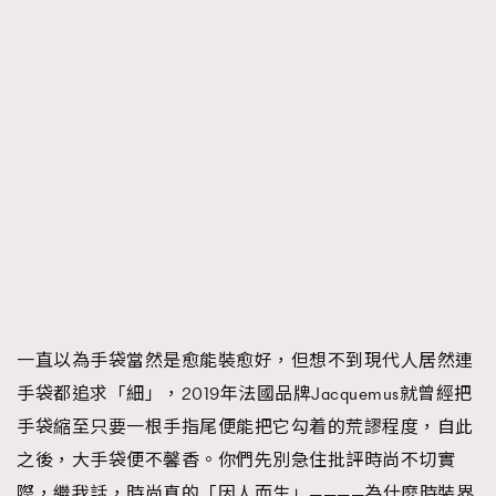
一直以為手袋當然是愈能裝愈好，但想不到現代人居然連
手袋都追求「細」，2019年法國品牌Jacquemus就曾經把
手袋縮至只要一根手指尾便能把它勾着的荒謬程度，自此
之後，大手袋便不馨香。你們先別急住批評時尚不切實
際，繼我話，時尚真的「因人而生」————為什麼時裝界