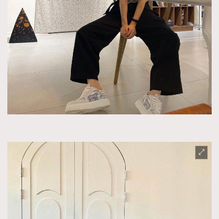
About us
Collaboration Opportunity
Disclaimer
Privacy
New Media Group
|
Madame Figaro editions:
France
|
Greece
|
Japan
|
Portugal
|
Spain