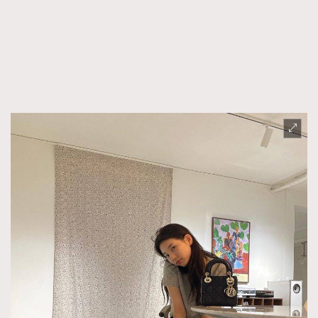
時裝心理學
2
當巨蟹座遇上處女座 Tyson Yoshi x 林家謙
煲劇日常
334
玩物壯志
1
本人已詳閱並同意遵守本文列明條款及細則。 請瀏覽
(
nmg.com.hk/privacy
) 閱讀本公司的私隱政策聲明。
本人願意接收新傳媒集團的最新消息及其他宣傳資訊，本人同意
新傳媒集團使用本人的個人資料於任何推廣用途。