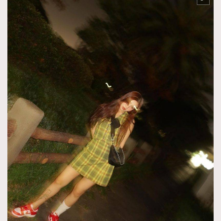
TRENDING
AFrenchMind
DressLikeAParisienne
EmpowerF
FashionWeek
FigaroAesthetic