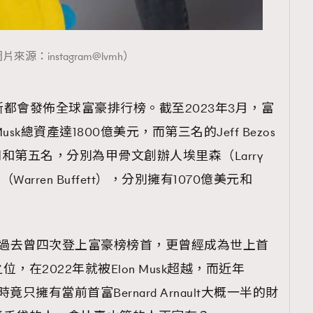
片來源：instagram@lvmh）
覽(
nmg.com.hk/privacy
) 閱讀本
斯都會發佈全球富豪排行榜。截至2023年3月，富
資訊，本人同意新傳媒集團使用
sk總資產達1800億美元，而第三名的Jeff Bezos
四和第五名，分別為甲骨文創辦人埃里森（Larry
Warren Buffett），分別擁有1070億美元和
ezos過去曾四次登上富豪榜榜首，更曾經成為世上首
在2022年就被Elon Musk超越，而近年
竟只擁有當前首富Bernard Arnault大概一半的財