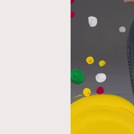
AFrenchMind
D