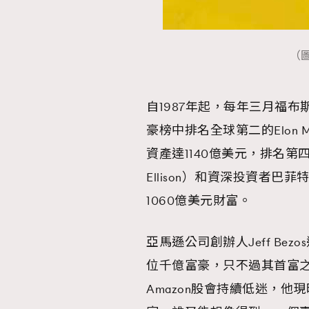
（圖
本人已詳閱並同意遵守本文列明條款及細則。 請瀏
公司的私隱政策聲明。
自1987年起，每年三月福布
本人願意接收新傳媒集團的最新消息及其他宣傳
本人的個人資料於任何推廣用途。
豪榜中排名全球第二的Elon Mu
資產達1140億美元，排名第
Ellison）和資深投資者巴菲特（
1060億美元財富。
亞馬遜公司創辦人Jeff B
位千億富豪，只不過其首富之位，
Amazon股會持續低迷，他現時