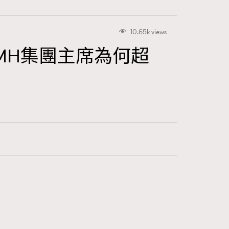
10.65k views
MH集團主席為何超
416
FigaroAstrology
424
FigaroBeauty
7
FigaroBeautyRitual
547
FigaroCeleb
281
FigaroCinéma
17