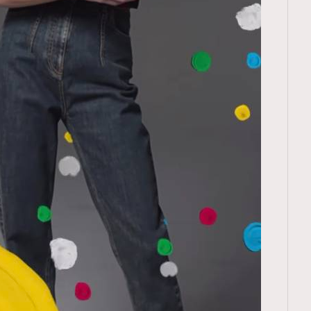
TRENDING
ressLikeAParisienne
Empower
FigaroAesthetic