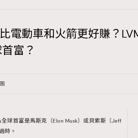
比電動車和火箭更好賺？LV
TRENDING
全球首富？
3
AFrenchMind
1
DressLikeAParisienne
集團
103
EmpowerF
191
FashionWeek
308
FigaroAesthetic
首富是馬斯克（Elon Musk）或貝索斯（Jeff
點過時。