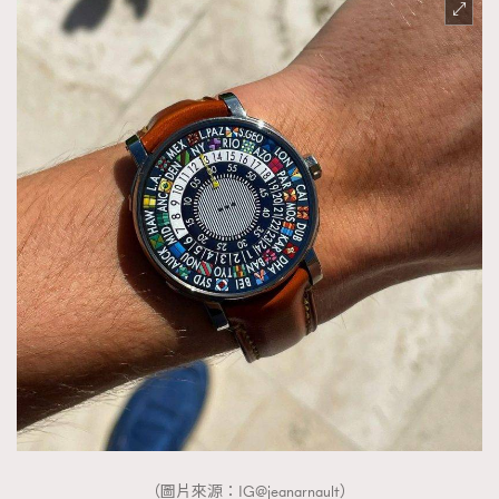
AFrenchMind
DressLikeAParisienne
EmpowerF
FashionWeek
FigaroAesthetic
（圖片來源：IG@jeanarnault）