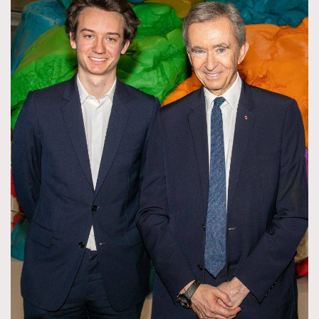
時裝心理學
2
當巨蟹座遇上處女座 Tyson Yoshi x 林家謙
煲劇日常
334
玩物壯志
1
本人已詳閱並同意遵守本文列明條款及細則。 請瀏覽
(
nmg.com.hk/privacy
) 閱讀本公司的私隱政策聲明。
本人願意接收新傳媒集團的最新消息及其他宣傳資訊，本人同意
新傳媒集團使用本人的個人資料於任何推廣用途。