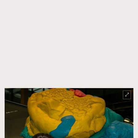
FigaroTalk
48
FigaroWatch
83
Grooming&Fitness
38
HommesFashion
2
HommeStyle
132
NoBagNoLife
349
People
53
#FigaroIssue 專訪陳漢娜Hanna與Takuro｜模特
TheFrenchWay
145
情侶談愛情
VAxChowSangSang
4
WatchesWonder&Beyond
21
WatchesWonder&Beyond
1
向ChanelN°5致敬
1
大時代小事情
42
時尚熱話
537
時尚配飾
297