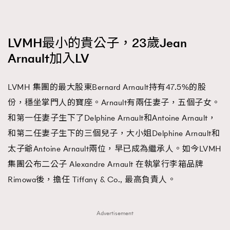
FigaroFrancais
41
FigaroGadget
1
LVMH最小的貴公子，23歲Jean
FigaroHealth
647
Arnault加入LV
FigaroHub
128
FigaroIcon
68
法國五月French May專訪四位香港文藝代表
LVMH 集團的最大股東Bernard Arnault持有47.5%的股
FigaroInsight
156
份，穩坐掌門人的寶座。Arnault有兩任妻子，五個子女。
FigaroIssue
271
和第一任妻子生下了Delphine Arnault和Antoine Arnault，
FigaroJewellery
87
和第二任妻子生下的三個兒子，大小姐Delphine Arnault和
FigaroLifestyle
230
太子爺Antoine Arnault兩位，早已成為繼承人。如今LVMH
FigaroLove
89
集團公布二公子 Alexandre Arnault 在執掌行李箱品牌
FigaroMasterclass
20
Rimowa後，擔任 Tiffany & Co., 最高負責人。
FigaroMusic
90
FigaroStyle
89
#FigaroIssue 容祖兒封面專訪｜追逐歌手夢
Advertisement
FigaroSubculture
14