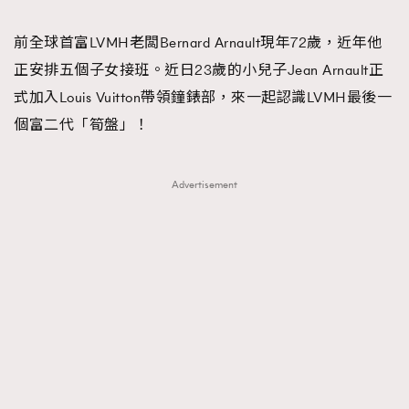
TRENDING
前全球首富LVMH老闆Bernard Arnault現年72歲，近年他
#FigaroExhibition 群星力撐MF X Leung Mo《See
AFrenchMind
3
正安排五個子女接班。近日23歲的小兒子Jean Arnault正
You In My Dream》展覽
DressLikeAParisienne
1
式加入Louis Vuitton帶領鐘錶部，來一起認識LVMH最後一
EmpowerF
103
個富二代「筍盤」！
FashionWeek
191
FigaroAesthetic
308
Advertisement
FigaroAstrology
416
FigaroBeauty
424
FigaroBeautyRitual
7
FigaroCeleb
547
#FigaroExhibition Wyman 揭曉 Figaro Exhibition
FigaroCinéma
281
第二站！
FigaroDigitalCover
17
FigaroExhibition
12
FigaroExpert
1