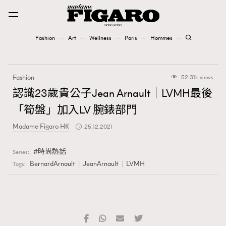
Fashion
Art
Wellness
Paris
Hommes
Fashion
Fashion
52.31k views
Art
認識23歲貴公子Jean Arnault｜LVMH最後
「筍盤」加入LV 腕錶部門
Wellness
Madame Figaro HK
25.12.2021
Karena Lam is On Our Cover
時尚熱話
Series:
Paris
BernardArnault
JeanArnault
LVMH
Tags:
Hommes