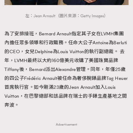
About us
Collaboration Opportunity
Disclaimer
Privacy
左：Jean Arnault（圖片來源：Getty Images）
New Media Group
|
Madame Figaro editions:
France
|
Greece
|
Japan
|
Portugal
|
Spain
為了安排接班，Bernard Arnault指定其子女在LVMH集團
內擔任眾多領導和行政職務。任命大公子Antoine為Berluti
的CEO，女兒Delphine為Louis Vuitton的執行副總裁。 去
年，LVMH最終以大約160億美元收購了美國珠寶品牌
Tiffany後，Bernard派出Alexandre管理。同年，年僅25歲
的四公子Frédéric Arnault被任命為奢侈腕錶品牌Tag Heuer
首席執行官。如今剛滿23歲的Jean Arnault加入Louis
Vuitton，在巴黎總部和該品牌在瑞士的手錶生產基地之間
奔波。
Advertisement