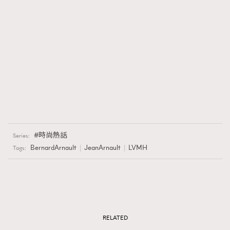
時尚熱話
Series:
BernardArnault
JeanArnault
LVMH
Tags:
RELATED