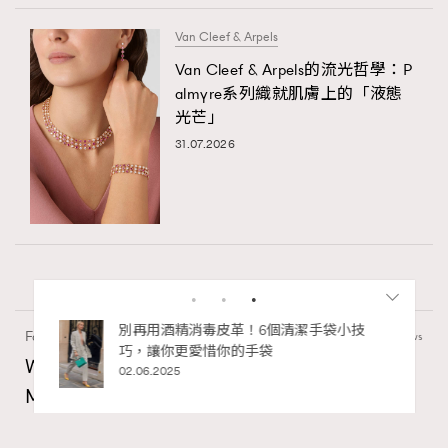
Van Cleef & Arpels
Van Cleef & Arpels的流光哲學：P
almyre系列織就肌膚上的「液態
光芒」
31.07.2026
私藏的顯
別再用酒精消毒皮革！6個清潔手袋小技
Fashion
130 views
巧，讓你更愛惜你的手袋
Watches and Wonders 2026: CHANEL全新
02.06.2025
Mademoiselle Privé Bouton Lion獅子系列戒指
錶與長頸鏈錶