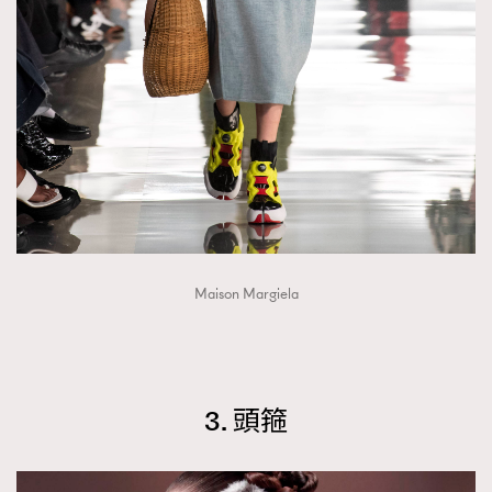
AFrenchMind
DressLikeAParisienne
EmpowerF
FashionWeek
FigaroAesthetic
Maison Margiela
3. 頭箍