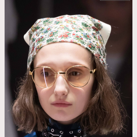
About us
Collaboration Opportunity
Disclaimer
Privacy
New Media Group
|
Madame Figaro editions:
France
|
Greece
|
Japan
|
Portugal
|
Spain