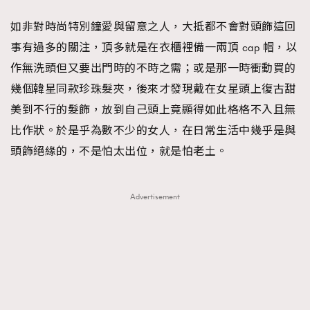
FigaroFrancais
41
如非對時尚特別鐘愛與留意之人，大抵都不會對頭飾這回
FigaroGadget
1
事有過多的關注，頂多就是在衣櫃裡備一兩頂 cap 帽，以
FigaroHealth
647
作無洗頭但又要出門時的不時之需；或是那一時衝動買的
FigaroHub
128
幾個韓星同款珍珠髮夾，後來才發現戴在女星頭上復古甜
FigaroIcon
68
美到不行的髮飾，放到自己頭上竟顯得如此格格不入且無
法國五月French May專訪四位香港文藝代表
FigaroInsight
156
比作狀。於是乎為數不少的女人，在日常生活中幾乎是與
FigaroIssue
271
頭飾絕緣的，不是怕太出位，就是怕老土。
FigaroJewellery
87
FigaroLifestyle
230
Advertisement
FigaroLove
89
FigaroMasterclass
20
FigaroMusic
90
FigaroStyle
89
#FigaroIssue 容祖兒封面專訪｜追逐歌手夢
FigaroSubculture
14