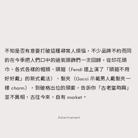
FigaroTalk
48
FigaroWatch
83
Grooming&Fitness
38
HommesFashion
2
HommeStyle
132
NoBagNoLife
349
不知是否有意要打破這種尋常人煩惱，不少品牌不約而同
People
53
的在今季把人們口中的過氣頭飾們一次回歸，從印花頭
#FigaroIssue 專訪陳漢娜Hanna與Takuro｜模特
TheFrenchWay
145
巾、各式各樣的帽類、頭箍（Fendi 還上演了「頭箍不用
情侶談愛情
VAxChowSangSang
4
好好戴」的新式戴法）、髮夾（Gucci 示範男人戴髮夾一
WatchesWonder&Beyond
樣 charm），到破格出位的頭套，告訴你「古老當時興」
21
並不異相，古往今來，自有 market。
WatchesWonder&Beyond
1
向ChanelN°5致敬
1
大時代小事情
42
Advertisement
時尚熱話
537
時尚配飾
297