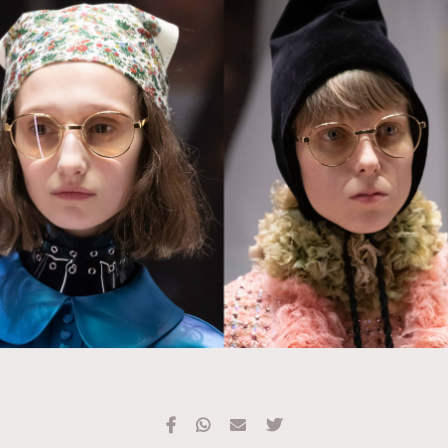
TRENDING
#FigaroExhibition 群星力撐MF X Leung Mo《See
AFrenchMind
3
You In My Dream》展覽
DressLikeAParisienne
1
EmpowerF
103
FashionWeek
191
FigaroAesthetic
308
FigaroAstrology
416
FigaroBeauty
424
FigaroBeautyRitual
7
FigaroCeleb
547
#FigaroExhibition Wyman 揭曉 Figaro Exhibition
FigaroCinéma
281
第二站！
FigaroDigitalCover
17
FigaroExhibition
12
FigaroExpert
1