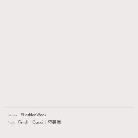
FashionWeek
Series:
Fendi
Gucci
時裝週
Tags: