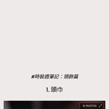
時裝心理學
2
當巨蟹座遇上處女座 Tyson Yoshi x 林家謙
煲劇日常
334
玩物壯志
1
本人已詳閱並同意遵守本文列明條款及細則。 請瀏覽
(
nmg.com.hk/privacy
) 閱讀本公司的私隱政策聲明。
#時裝週筆記：頭飾篇
本人願意接收新傳媒集團的最新消息及其他宣傳資訊，本人同意
新傳媒集團使用本人的個人資料於任何推廣用途。
1. 頭巾
10