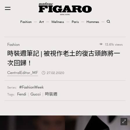
Fashion
Art
Wellness
Paris
Hommes
Fashion
Fashion
13.61k views
Art
時裝週筆記 | 被視作老土的復古頭飾將一
次回歸！
Wellness
CentralEditor_MF
27.02.2020
Karena Lam is On Our Cover
FashionWeek
Series:
Paris
Fendi
Gucci
時裝週
Tags:
Hommes