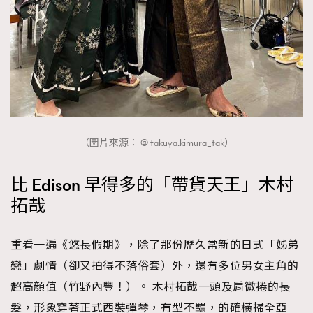
（圖片來源： @ takuya.kimura_tak）
比 Edison 早得多的「帶貨天王」木村
拓哉
重看一遍《悠長假期》，除了那份歷久常新的日式「姊弟
戀」劇情（卻又拍得不落俗套）外，還有多位男女主角的
超高顏值（竹野內豐！）。 木村拓哉一頭及肩微捲的長
髮，形象穿著正式西裝彈琴，有型不羈，的確橫掃全亞