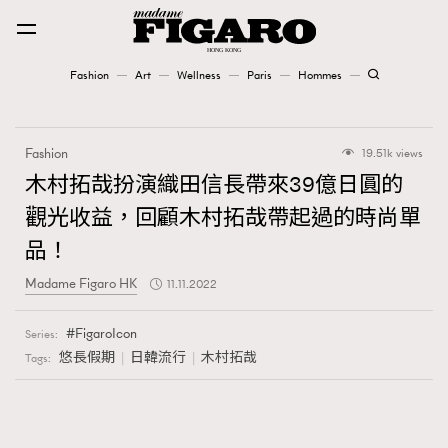
Fashion
Art
Wellness
Paris
Hommes
Fashion
Fashion
19.51k views
Art
木村拓哉扮演織田信長帶來39億日圓的
觀光收益，回顧木村拓哉帶起過的時尚單
Wellness
品！
Karena Lam is On Our Cover
Madame Figaro HK
11.11.2022
Paris
FigaroIcon
Series:
悠長假期
日韓流行
木村拓哉
Tags:
Hommes