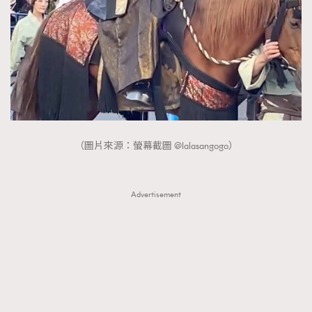
FigaroTalk
48
FigaroWatch
83
Grooming&Fitness
38
HommesFashion
2
HommeStyle
132
NoBagNoLife
349
People
53
（圖片來源：螢幕截圖 @lalasangogo）
#FigaroIssue 專訪陳漢娜Hanna與Takuro｜模特
TheFrenchWay
145
情侶談愛情
VAxChowSangSang
4
Advertisement
WatchesWonder&Beyond
21
WatchesWonder&Beyond
1
向ChanelN°5致敬
1
大時代小事情
42
時尚熱話
537
時尚配飾
297