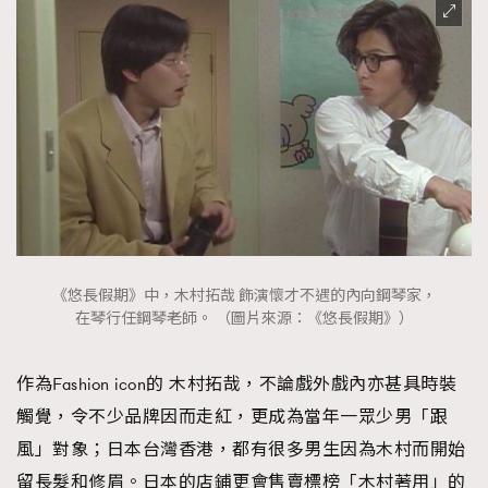
《悠長假期》中，木村拓哉 飾演懷才不遇的內向鋼琴家，
在琴行任鋼琴老師。 （圖片來源：《悠長假期》）
作為Fashion icon的 木村拓哉，不論戲外戲內亦甚具時裝
觸覺，令不少品牌因而走紅，更成為當年一眾少男「跟
風」對象；日本台灣香港，都有很多男生因為木村而開始
留長髮和修眉。日本的店鋪更會售賣標榜「木村著用」的