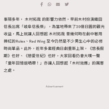
TRENDING
#FigaroExhibition 群星力撐MF X Leung Mo《See
AFrenchMind
3
事隔多年， 木村拓哉 的影響力依然，早前木村扮演織田
You In My Dream》展覽
DressLikeAParisienne
1
信長出席「岐阜信長祭」，為當地帶來了39億日圓的觀光
EmpowerF
103
收益，馬上就讓人回想起 木村拓哉 曾幾何時在劇中著用
FashionWeek
191
捧紅的Rolex、Red Wing 至今仍然是不少男生心中的必修
FigaroAesthetic
308
時尚單品。此外，近年多套經典日劇重新上架，《悠長假
FigaroAstrology
416
期》也好、《戀愛世紀》也好，大家回看仍會大嘆一聲
FigaroBeauty
424
「童年回憶返哂嚟！」亦讓人回想起「木村效應」的厲害
FigaroBeautyRitual
7
之處。
FigaroCeleb
547
#FigaroExhibition Wyman 揭曉 Figaro Exhibition
FigaroCinéma
281
Advertisement
第二站！
FigaroDigitalCover
17
FigaroExhibition
12
FigaroExpert
1