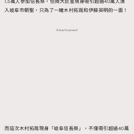
1.5萬人參加信長祭，但兩大巨星現身吸引超過40萬人湧
About us
Collaboration Opportunity
Disclaimer
Privacy
入岐阜市朝聖，只為了一睹木村拓哉和伊藤英明的一面！
New Media Group
|
Madame Figaro editions:
France
|
Greece
|
Japan
|
Portugal
|
Spain
Advertisement
而這次木村拓哉現身「岐阜信長祭」，不僅吸引超過40萬