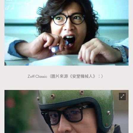
AFrenchMind
DressLikeAParisienne
EmpowerF
FashionWeek
FigaroAesthetic
Zoff Classic（圖片來源《安堂機械人》：）