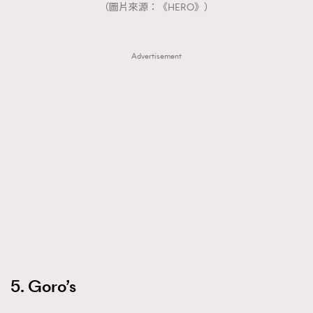
（圖片來源：《HERO》）
Advertisement
5. Goro’s