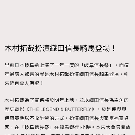
時裝心理學
2
當巨蟹座遇上處女座 Tyson Yoshi x 林家謙
煲劇日常
334
玩物壯志
1
木村拓哉扮演織田信長騎馬登場！
早前
日本
岐阜縣上演了一年一度的「岐阜信長祭」，而這
年最讓人驚喜的就是木村拓哉扮演織田信長騎馬登場，引
來近百萬人朝聖！
本人已詳閱並同意遵守本文列明條款及細則。 請瀏覽
(
nmg.com.hk/privacy
) 閱讀本公司的私隱政策聲明。
本人願意接收新傳媒集團的最新消息及其他宣傳資訊，本人同意
木村拓哉為了宣傳將於明年上映、並以織田信長為主角的
新傳媒集團使用本人的個人資料於任何推廣用途。
歷史電影《THE LEGEND & BUTTERFLY》，於是便與與
伊藤英明以不收酬勞的方式，扮演織田信長與家臣福富貞
家，在「岐阜信長祭」在騎馬遊行1小時。本來大會只開放