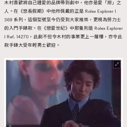
木村喜歡將自己鍾愛的品牌帶到劇中，他亦是愛「撈」之
人。在《悠長假期》中他所佩戴的正是 Rolex Explorer I
369 系列，這個型號至今仍受到大家推崇，更視為勞力士
的入門手錶款。在《戀愛世紀》中那隻則是 Rolex Explorer
I Ref. 14270，此劇不但令木村的事業更上一層樓，亦令此
款手錶大受年輕男士歡迎。