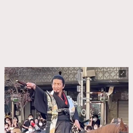
FigaroFrancais
41
FigaroGadget
1
FigaroHealth
647
FigaroHub
128
FigaroIcon
68
法國五月French May專訪四位香港文藝代表
FigaroInsight
156
FigaroIssue
271
FigaroJewellery
87
FigaroLifestyle
230
FigaroLove
89
FigaroMasterclass
20
FigaroMusic
90
FigaroStyle
89
#FigaroIssue 容祖兒封面專訪｜追逐歌手夢
FigaroSubculture
14