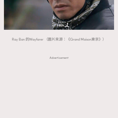
Ray Ban 的Wayfarer （圖片來源：《Grand Maison東京》）
Advertisement