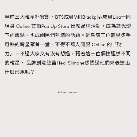
TRENDING
早前三大韓星朴寶劍、BTS成員V和Blackpink成員Lisa一同
#FigaroExhibition 群星力撐MF X Leung Mo《See
AFrenchMind
3
現身 Celine 首爾Pop Up Store 出席品牌活動，成為鎂光燈
You In My Dream》展覽
DressLikeAParisienne
1
下的焦點，也成網民們熱議的話題。能夠讓三位韓星炙手
EmpowerF
103
可熱的韓星聚首一堂，不得不讓人佩服 Celine 的「財
FashionWeek
191
力」，不過大家又有沒有想過，藉著這三位個性迴然不同
FigaroAesthetic
308
的韓星， 品牌創意總監Hedi Slimane想透過他們來表達出
FigaroAstrology
416
什麼形象呢？
FigaroBeauty
424
FigaroBeautyRitual
7
Advertisement
FigaroCeleb
547
#FigaroExhibition Wyman 揭曉 Figaro Exhibition
FigaroCinéma
281
第二站！
FigaroDigitalCover
17
FigaroExhibition
12
FigaroExpert
1