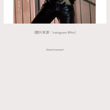
（圖片來源：Instagram @thv）
Advertisement