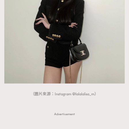
（圖片來源：Instagram @lalalalisa_m）
Advertisement