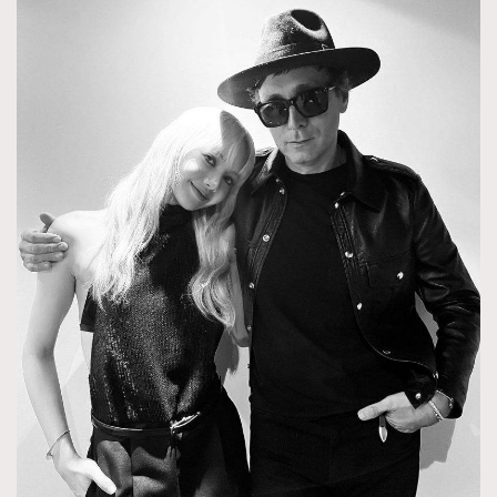
About us
Collaboration Opportunity
Disclaimer
Privacy
New Media Group
|
Madame Figaro editions:
France
|
Greece
|
Japan
|
Portugal
|
Spain