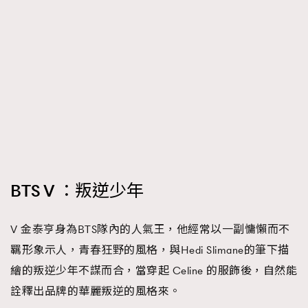
BTS V ：叛逆少年
V 金泰亨身為BTS隊內的人氣王，他經常以一副慵懶而不
羈形象示人，青春狂野的風格，與Hedi Slimane的筆下描
繪的叛逆少年不謀而合，當穿起 Celine 的服飾後，自然能
詮釋出品牌的華麗叛逆的風格來。