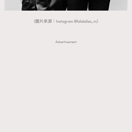
（圖片來源：Instagram @lalalalisa_m）
Advertisement