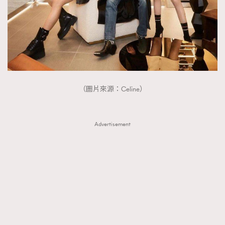
FigaroTalk
48
FigaroWatch
83
Grooming&Fitness
38
HommesFashion
2
HommeStyle
132
NoBagNoLife
349
（圖片來源：Celine）
People
53
#FigaroIssue 專訪陳漢娜Hanna與Takuro｜模特
TheFrenchWay
145
情侶談愛情
Advertisement
VAxChowSangSang
4
WatchesWonder&Beyond
21
WatchesWonder&Beyond
1
向ChanelN°5致敬
1
大時代小事情
42
時尚熱話
537
時尚配飾
297