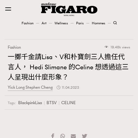
Fashion
Art
Wellness
Paris
Hommes
Fashion
Fashion
19.48k views
Art
一擲千金請Lisa、V和朴寶劍三人擔任代
言人， Hedi Slimane 的Celine 想透過這三
Wellness
人呈現出什麼形象？
Karena Lam is On Our Cover
Yick Long Stephen Cheng
11.04.2023
Paris
BlackpinkLisa
BTSV
CELINE
Tags:
Hommes