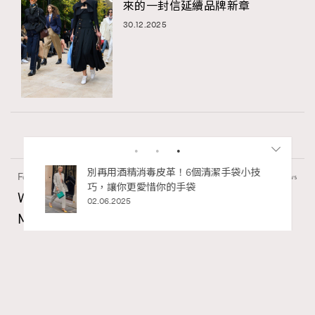
來的一封信延續品牌新章
30.12.2025
私藏的顯
別再用酒精消毒皮革！6個清潔手袋小技
Fashion
130 views
巧，讓你更愛惜你的手袋
Watches and Wonders 2026: CHANEL全新
02.06.2025
Mademoiselle Privé Bouton Lion獅子系列戒指
錶與長頸鏈錶
Maria Leung
06.08.2026
RECOMMENDED
FigaroIssue
Series:
Chanel
Watchesandwonders2026
腕錶
Tags: