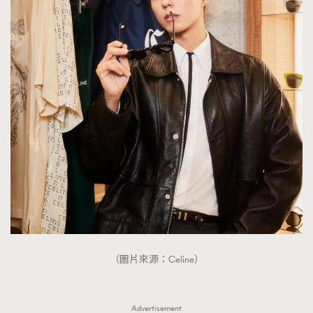
EmpowerF
FashionWeek
FigaroAesthetic
（圖片來源：Celine）
Advertisement