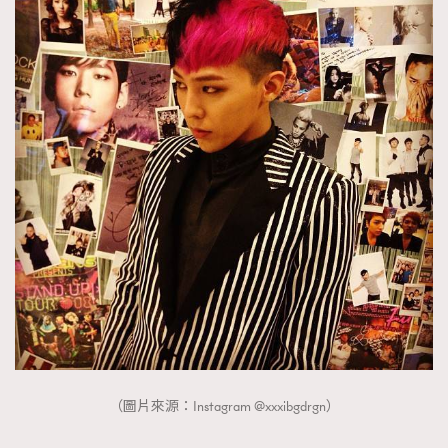
（圖片來源：Instagram @xxxibgdrgn）