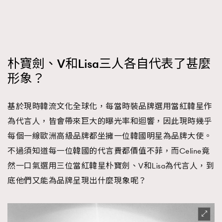
時裝心理學
2
當巨蟹座遇上處女座 Tyson Yoshi x 林家謙
煲劇日常
334
玩物壯志
1
朴寶劍、V和Lisa三人各自代表了甚麼
形象？
基於現時韓流文化全球化，每當時裝品牌選用當紅韓星作
為代言人，皆會帶來巨大的曝光率和迴響，因此現時幾乎
每個一線歐洲高級品牌都坐擁一位韓國明星為品牌大使。
本人已詳閱並同意遵守本文列明條款及細則。 請瀏覽
(
nmg.com.hk/privacy
) 閱讀本公司的私隱政策聲明。
不過須知道每一位韓國的代言費都價值不菲，而Celine竟
本人願意接收新傳媒集團的最新消息及其他宣傳資訊，本人同意
然一口氣選用三位當紅韓星朴寶劍、V和Lisa為代言人，到
新傳媒集團使用本人的個人資料於任何推廣用途。
底他們又能為品牌呈現出什麼現象呢？