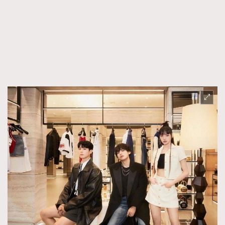
FigaroFrancais
41
FigaroGadget
1
FigaroHealth
647
FigaroHub
128
FigaroIcon
68
法國五月French May專訪四位香港文藝代表
FigaroInsight
156
FigaroIssue
271
FigaroJewellery
87
FigaroLifestyle
230
FigaroLove
89
FigaroMasterclass
20
FigaroMusic
90
FigaroStyle
89
#FigaroIssue 容祖兒封面專訪｜追逐歌手夢
FigaroSubculture
14