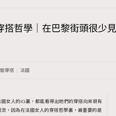
搭哲學｜在巴黎街頭很少見到pu
TRENDING
3
AFrenchMind
1
DressLikeAParisienne
裝穿撘
法國
103
EmpowerF
191
FashionWeek
308
FigaroAesthetic
國女人的IG裏，都能看得出她們的穿搭向來很有
潮流，因為在法國女人的穿搭哲學裏，最重要的是