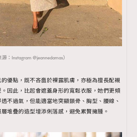
覽(
nmg.com.hk/privacy
) 閱讀本
資訊，本人同意新傳媒集團使用
Instagram @jeannedamas）
己的優點，既不吝嗇於裸露肌膚，亦極為擅長配襯
型。因此，比起會遮蓋身形的寬鬆衣服，她們更傾
得透不過氣，但能適當地突顯鎖骨、胸型、腰線、
層層堆疊的造型增添俐落感，避免累贅擁腫。