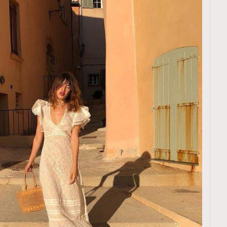
TRENDING
ressLikeAParisienne
Empower
FigaroAesthetic