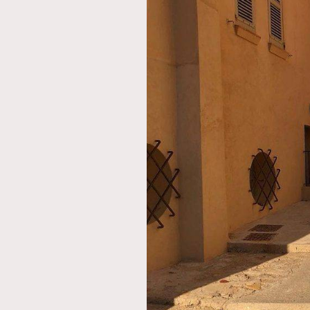
AFrenchMind
D