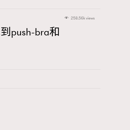
258.56k views
sh-bra和
415
FigaroAstrology
424
FigaroBeauty
7
FigaroBeautyRitual
547
FigaroCeleb
281
FigaroCinéma
17