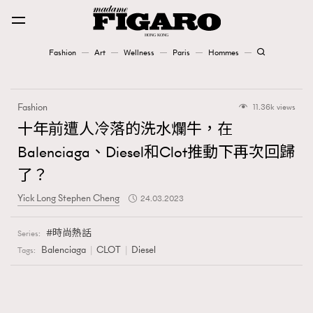
Fashion
Art
Wellness
Paris
Hommes
Fashion
Fashion
11.36k views
Art
十年前遭人冷落的洗水爛牛，在
Balenciaga、Diesel和Clot推動下再次回歸
Wellness
了？
Karena Lam is On Our Cover
Yick Long Stephen Cheng
24.03.2023
Paris
時尚熱話
Series:
Balenciaga
CLOT
Diesel
Tags:
Hommes