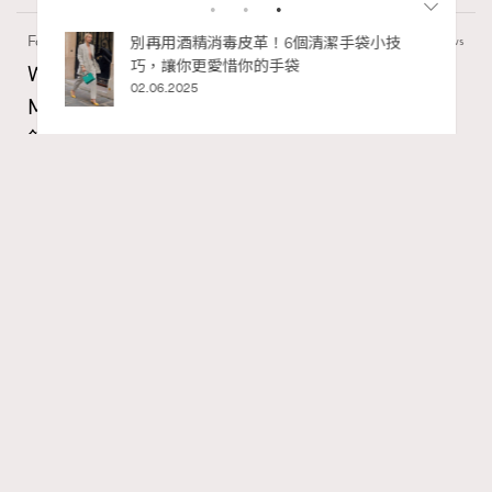
Fashion
130 views
私藏的顯
別再用酒精消毒皮革！6個清潔手袋小技
巧，讓你更愛惜你的手袋
Watches and Wonders 2026: CHANEL全新
02.06.2025
Mademoiselle Privé Bouton Lion獅子系列戒指
錶與長頸鏈錶
Maria Leung
06.08.2026
RECOMMENDED
FigaroIssue
Series:
Chanel
Watchesandwonders2026
腕錶
Tags:
Gabrielle Chanel鍾愛的獅子，既是星座守護符號，亦是她
畢生追求力量與自由的映照。她擅長將具意義的精神圖騰