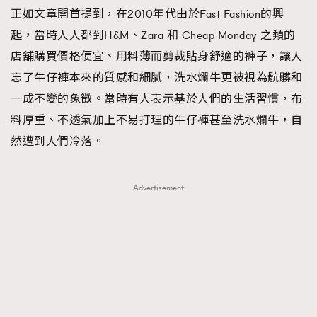
正如文章開首提到，在2010年代由於Fast Fashion的興
起，當時人人都到H&M、Zara 和 Cheap Monday 之類的
店舖購買價格便宜、用料薄而剪裁貼身舒適的褲子，讓人
忘了牛仔褲本來的質感和細膩，洗水爛牛更被視為骯髒和
一成不變的象徵。當時有人表示基於人們的生活習慣，布
料厚重、不透氣加上不易打理的牛仔褲甚至洗水爛牛，自
然遭到人們冷落。
Advertisement
TRENDING
AFrenchMind
DressLikeAParisienne
EmpowerF
FashionWeek
FigaroAesthetic