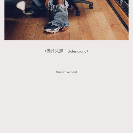
FigaroTalk
48
FigaroWatch
83
Grooming&Fitness
38
HommesFashion
2
HommeStyle
132
NoBagNoLife
349
（圖片來源：Balenciaga）
People
53
#FigaroIssue 專訪陳漢娜Hanna與Takuro｜模特
TheFrenchWay
145
情侶談愛情
Advertisement
VAxChowSangSang
4
WatchesWonder&Beyond
21
WatchesWonder&Beyond
1
向ChanelN°5致敬
1
大時代小事情
42
時尚熱話
537
時尚配飾
297