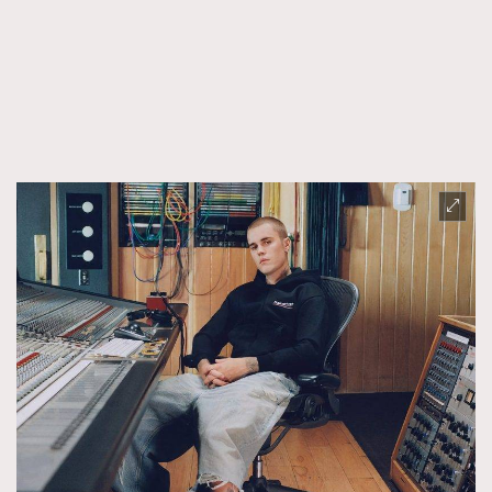
FigaroFrancais
41
FigaroGadget
1
FigaroHealth
647
FigaroHub
128
FigaroIcon
68
法國五月French May專訪四位香港文藝代表
FigaroInsight
156
FigaroIssue
271
FigaroJewellery
87
FigaroLifestyle
230
FigaroLove
89
FigaroMasterclass
20
FigaroMusic
90
FigaroStyle
89
#FigaroIssue 容祖兒封面專訪｜追逐歌手夢
FigaroSubculture
14