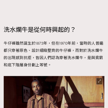
時裝心理學
2
當巨蟹座遇上處女座 Tyson Yoshi x 林家謙
煲劇日常
334
玩物壯志
1
洗水爛牛是從何時興起的？
牛仔褲雖然誕生於1873年，但在1970年前，當時的人普遍
都只穿著原色、設計細緻整齊的牛仔褲，而對於洗水爛牛
的出現感到抗拒，皆因人們認為穿著洗水爛牛，是與貧窮
和底下階層身份劃上等號。
本人已詳閱並同意遵守本文列明條款及細則。 請瀏覽
(
nmg.com.hk/privacy
) 閱讀本公司的私隱政策聲明。
本人願意接收新傳媒集團的最新消息及其他宣傳資訊，本人同意
新傳媒集團使用本人的個人資料於任何推廣用途。