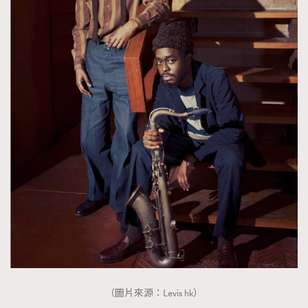
About us
Collaboration Opportunity
Disclaimer
Privacy
New Media Group
|
Madame Figaro editions:
France
|
Greece
|
Japan
|
Portugal
|
Spain
（圖片來源：Levis hk）