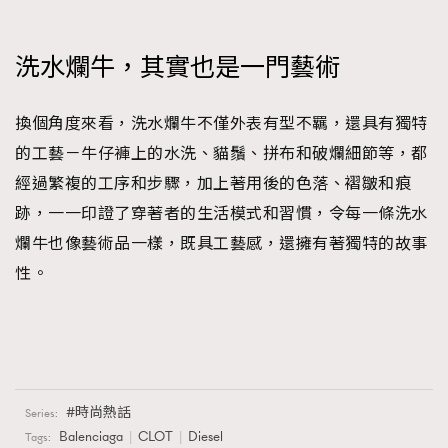
洗水爛牛，其實也是一門藝術
換個角度來看，洗水爛牛不僅外表有型不羈，還具有獨特
的工藝－牛仔褲上的水洗、貓鬚、拼布和破爛細節等，都
經過繁複的工序和步驟，加上著用後的色落、褶皺和痕
跡，一一印證了穿著者的生活模式和習慣，令每一條洗水
爛牛也像藝術品一樣，既具工藝感，還擁有著獨特的故事
性。
時尚熱話
Series:
Balenciaga
CLOT
Diesel
Tags: