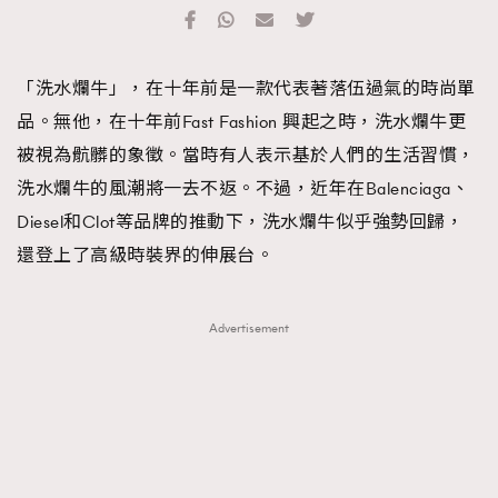
TRENDING
#FigaroExhibition 群星力撐MF X Leung Mo《See
AFrenchMind
3
「洗水爛牛」，在十年前是一款代表著落伍過氣的時尚單
You In My Dream》展覽
DressLikeAParisienne
1
品。無他，在十年前Fast Fashion 興起之時，洗水爛牛更
EmpowerF
103
被視為骯髒的象徵。當時有人表示基於人們的生活習慣，
FashionWeek
191
洗水爛牛的風潮將一去不返。不過，近年在Balenciaga、
FigaroAesthetic
308
Diesel和Clot等品牌的推動下，洗水爛牛似乎強勢回歸，
FigaroAstrology
416
還登上了高級時裝界的伸展台。
FigaroBeauty
424
FigaroBeautyRitual
7
Advertisement
FigaroCeleb
547
#FigaroExhibition Wyman 揭曉 Figaro Exhibition
FigaroCinéma
281
第二站！
FigaroDigitalCover
17
FigaroExhibition
12
FigaroExpert
1