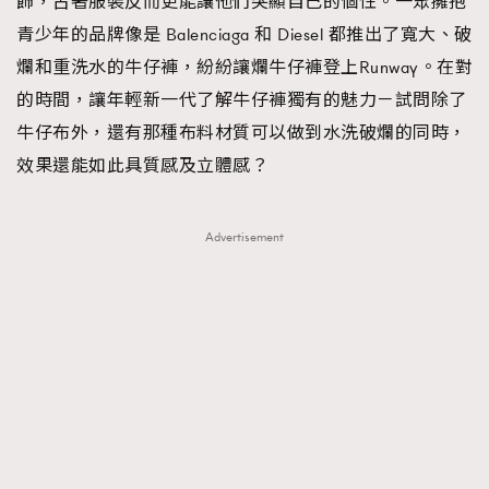
飾，古著服裝反而更能讓他們突顯自己的個性。一眾擁抱
青少年的品牌像是 Balenciaga 和 Diesel 都推出了寬大、破
爛和重洗水的牛仔褲，紛紛讓爛牛仔褲登上Runway。在對
的時間，讓年輕新一代了解牛仔褲獨有的魅力－試問除了
牛仔布外，還有那種布料材質可以做到水洗破爛的同時，
效果還能如此具質感及立體感？
Advertisement