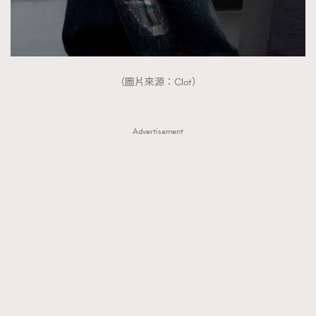
（圖片來源：Clot）
Advertisement